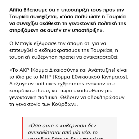
Αλλά βλέπουμε ότι η υποστήριξή τους προς την
Τουρκία συνεχίζεται, «τόσο πολύ ώστε η Τουρκία
να συνεχίζει ακάθεκτη τη γενοκτονική πολιτική της
στηριζόμενη σε αυτήν την υποστήριξη».
Ο Μπαγίκ εξέφρασε την άποψη ότι για να
επιτευχθεί ο εκδημοκρατισμός της Τουρκίας, η
τουρκική κυβέρνηση πρέπει να αντικατασταθεί:
«Το AKP [Κόμμα Δικαιοσύνης και Ανάπτυξης] είναι
το ίδιο με το MHP [Κόμμα Εθνικιστικού Κινήματος].
Διεξάγουν πολιτικές εχθρότητας εναντίον του
κουρδικού λαού, και τώρα ακολουθούν μια
γενοκτονική πολιτική. Θέλουν να ολοκληρώσουν
τη γενοκτονία των Κούρδων».
«Όσο αυτή η κυβέρνηση δεν
αντικαθίσταται από μία νέα, το
κουρδικό ζήτημα δεν μπορεί να