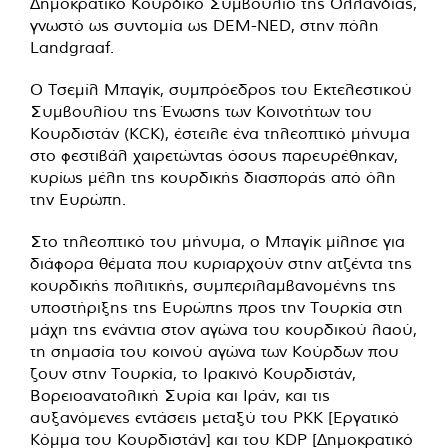
Δημοκρατικό Κουρδικό Συμβούλιο της Ολλανδίας,
γνωστό ως συντομία ως DEM-NED, στην πόλη
Landgraaf.
Ο Τσεμίλ Μπαγίκ, συμπρόεδρος του Εκτελεστικού
Συμβουλίου της Ένωσης των Κοινοτήτων του
Κουρδιστάν (KCK), έστειλε ένα τηλεοπτικό μήνυμα
στο φεστιβάλ χαιρετώντας όσους παρευρέθηκαν,
κυρίως μέλη της κουρδικής διασποράς από όλη
την Ευρώπη.
Στο τηλεοπτικό του μήνυμα, ο Μπαγίκ μίλησε για
διάφορα θέματα που κυριαρχούν στην ατζέντα της
κουρδικής πολιτικής, συμπεριλαμβανομένης της
υποστήριξης της Ευρώπης προς την Τουρκία στη
μάχη της ενάντια στον αγώνα του κουρδικού λαού,
τη σημασία του κοινού αγώνα των Κούρδων που
ζουν στην Τουρκία, το Ιρακινό Κουρδιστάν,
Βορειοανατολική Συρία και Ιράν, και τις
αυξανόμενες εντάσεις μεταξύ του PKK [Εργατικό
Κόμμα του Κουρδιστάν] και του KDP [Δημοκρατικό