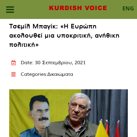
ENG
Skip
Τσεμίλ Μπαγίκ: «Η Ευρώπη
to
ακολουθεί μια υποκριτική, ανήθικη
content
πολιτική»
Date: 30 Σεπτεμβρίου, 2021
Categories:
Δικαιώματα