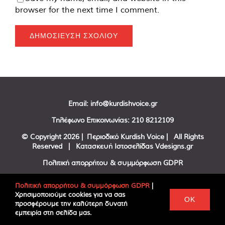
browser for the next time I comment.
Email:
info@kurdishvoice.gr
Τηλέφωνο Επικοινωνίας:
210 8212109
© Copyright
2026 | Περιοδικό Kurdish Voice | All Rights
Reserved | Κατασκευή Ιστοσελίδας
Vdesigns.gr
Πολιτική απορρήτου & συμμόρφωση GDPR
Πολιτική απορρήτου & συμμόρφωση GDPR
|
Χρησιμοποιούμε cookies για να σας
Facebook
Twitter
YouTube
OK
προσφέρουμε την καλύτερη δυνατή
εμπειρία στη σελίδα μας.