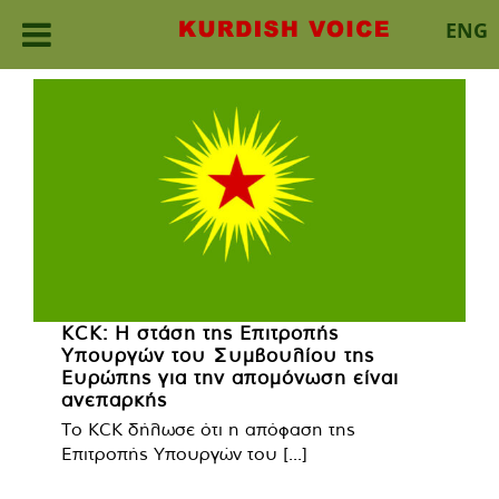
ENG
Skip
to
content
KCK: Η στάση της Επιτροπής
Υπουργών του Συμβουλίου της
Ευρώπης για την απομόνωση είναι
ανεπαρκής
Το KCK δήλωσε ότι η απόφαση της
Επιτροπής Υπουργών του [...]