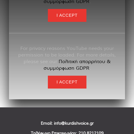
συμμόρφωση GDPR
.
I ACCEPT
For privacy reasons YouTube needs your
permission to be loaded. For more details,
please see our
Πολιτική απορρήτου &
συμμόρφωση GDPR
.
I ACCEPT
Email:
info@kurdishvoice.gr
Τηλέφωνο Επικοινωνίας:
210 8212109