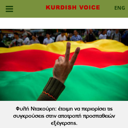
ENG
Skip
to
content
Φυλή Ντακούρη: έτοιμη να περιορίσει τις
συγκρούσεις στην αποτροπή προσπαθειών
εξέγερσης.