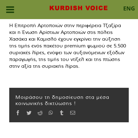
ENG
Skip
Η Επιτροπή Αρτοποιών στην περιφέρεια Τζαζίρα
to
και η Ένωση Αρίστιων Αρτοποιών στις πόλεις
content
Χασάκα και Καμισλό έχουν εγκρίνει την αύξηση
της τιμής ενός πακέτου premium ψωμιού σε 5.500
συριακές λίρες, ενόψει των αυξανόμενων εξόδων
παραγωγής, της τιμής του ντίζελ και της πτώσης
στην αξία της συριακής λίρας.
Μοιράσου τη δημοσίευση στα μέσα
κοινωνικής δικτύωσης !
Facebook
Twitter
Reddit
WhatsApp
Tumblr
Email