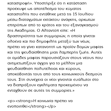
καταστροφή». Υποστήριξε ότι η κατάσταση
προέκυψε ως αποτέλεσμα του κύματος
καταστολής που εντάθηκε μετά τις 15 Ιουλίου
μέσω διαταγμάτων εκτάκτου ανάγκης, ορκωτών
επιτρόπων από το κράτος και του εξαναγκασμού
της Ακαδημίας. Ο Αλταντόπ είπε: «Η
δραστηριότητα των συμμοριών, η οποία γίνεται
ολοένα και πιο δημοφιλής μεταξύ των νέων,
πρέπει να γίνει κατανοητή ως προϊόν δομών μαφίας
και της ψευδαίσθησης μιας λαμπερής ζωής. Αυτές
οι ομάδες μαφίας παρουσιάζουν στους νέους που
αντιμετωπίζουν άγχος για το μέλλον μια
ψευδαίσθηση πολυτέλειας και κύρους,
αποκόβοντάς τους από τους κοινωνικούς δεσμούς
τους. Στη συνέχεια οι νέοι γίνονται ευάλωτοι στο
να διαπράξουν εγκλήματα προκειμένου να
ενταχθούν σε αυτές τις συμμορίες.»
<p><strong>Η κοινωνία πρέπει να
ενοποιηθεί</strong></p>