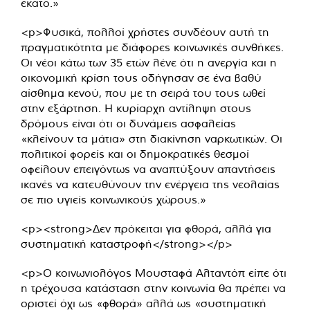
εκατό.»
<p>Φυσικά, πολλοί χρήστες συνδέουν αυτή τη
πραγματικότητα με διάφορες κοινωνικές συνθήκες.
Οι νέοι κάτω των 35 ετών λένε ότι η ανεργία και η
οικονομική κρίση τους οδήγησαν σε ένα βαθύ
αίσθημα κενού, που με τη σειρά του τους ωθεί
στην εξάρτηση. Η κυρίαρχη αντίληψη στους
δρόμους είναι ότι οι δυνάμεις ασφαλείας
«κλείνουν τα μάτια» στη διακίνηση ναρκωτικών. Οι
πολιτικοί φορείς και οι δημοκρατικές θεσμοί
οφείλουν επειγόντως να αναπτύξουν απαντήσεις
ικανές να κατευθύνουν την ενέργεια της νεολαίας
σε πιο υγιείς κοινωνικούς χώρους.»
<p><strong>Δεν πρόκειται για φθορά, αλλά για
συστηματική καταστροφή</strong></p>
<p>Ο κοινωνιολόγος Μουσταφά Αλταντόπ είπε ότι
η τρέχουσα κατάσταση στην κοινωνία θα πρέπει να
οριστεί όχι ως «φθορά» αλλά ως «συστηματική