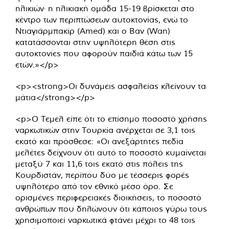
ηλικιών· η ηλικιακή ομάδα 15-19 βρίσκεται στο
κέντρο των περιπτώσεων αυτοκτονίας, ενώ το
Ντιαγιάρμπακίρ (Amed) και ο Βαν (Wan)
κατατάσσονται στην υψηλότερη θέση στις
αυτοκτονίες που αφορούν παιδιά κάτω των 15
ετών.»</p>
<p><strong>Οι δυνάμεις ασφαλείας κλείνουν τα
μάτια</strong></p>
<p>Ο Τεμελ είπε ότι το επίσημο ποσοστό χρήσης
ναρκωτικών στην Τουρκία ανέρχεται σε 3,1 τοις
εκατό και πρόσθεσε: «Οι ανεξάρτητες πεδία
μελέτες δείχνουν ότι αυτό το ποσοστό κυμαίνεται
μεταξύ 7 και 11,6 τοις εκατό στις πόλεις της
Κουρδιστάν, περίπου δύο με τέσσερις φορές
υψηλότερο από τον εθνικό μέσο όρο. Σε
ορισμένες περιφερειακές διοικήσεις, το ποσοστό
ανθρώπων που δηλώνουν ότι κάποιος γύρω τους
χρησιμοποιεί ναρκωτικά φτάνει μέχρι το 48 τοις