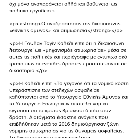
όχι μόνο αναπαράγεται αλλά και βαθύνεται ως
πολιτικό εργαλείο.»
<p><strong>Ο αντιδραστήρας της δικαιοσύνης
«εθνικής άμυνας» και ατιμωρησία</strong></p>
<p>Η Γουλαν Ταγίν Καλέλι είπε ότι η δικαιοσύνη
λειτουργεί ως «μηχανισμός ατιμωρησίας» μέσα σε
αυτές τις πολιτικές και περιέγραψε με εντυπωσιακό
τρόπο πώς οι ενόπλες δράστες προστατεύονται σε
δικαστήρια.</p>
<p>Η Καλέλι είπε: «Το γεγονός ότι τα νομικά κόστη
υπεράσπισης των στελεχών ασφαλείας
καλύπτονται από το Υπουργείο Εθνικής Άμυνας και
το Υπουργείο Εσωτερικών αποτελεί νομική
εγγύηση ότι το κράτος βρίσκεται δίπλα στον
δράστη. Διατάγματα έκτακτης ανάγκης που
επιβλήθηκαν μετά το 2016 δημιούργησαν ζώνη
νόμιμης ατιμωρησίας για τις δυνάμεις ασφαλείας.
Τα δικαστήρια που αντιμετωπίζουν