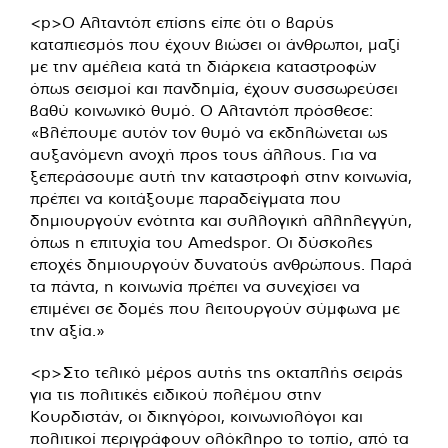
<p>Ο Αλταντόπ επίσης είπε ότι ο βαρύς
καταπιεσμός που έχουν βιώσει οι άνθρωποι, μαζί
με την αμέλεια κατά τη διάρκεια καταστροφών
όπως σεισμοί και πανδημία, έχουν συσσωρεύσει
βαθύ κοινωνικό θυμό. Ο Αλταντόπ πρόσθεσε:
«Βλέπουμε αυτόν τον θυμό να εκδηλώνεται ως
αυξανόμενη ανοχή προς τους άλλους. Για να
ξεπεράσουμε αυτή την καταστροφή στην κοινωνία,
πρέπει να κοιτάξουμε παραδείγματα που
δημιουργούν ενότητα και συλλογική αλληλεγγύη,
όπως η επιτυχία του Amedspor. Οι δύσκολες
εποχές δημιουργούν δυνατούς ανθρώπους. Παρά
τα πάντα, η κοινωνία πρέπει να συνεχίσει να
επιμένει σε δομές που λειτουργούν σύμφωνα με
την αξία.»
<p>Στο τελικό μέρος αυτής της οκταπλής σειράς
για τις πολιτικές ειδικού πολέμου στην
Κουρδιστάν, οι δικηγόροι, κοινωνιολόγοι και
πολιτικοί περιγράφουν ολόκληρο το τοπίο, από τα