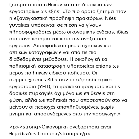
ζητήματα που τέθηκαν κατά τη διάρκεια των
εργαστηρίων ως εξής: «Το πιο ορατό ζήτημα ήταν
η εξαναγκαστική πρόσληψη πρακτόρων. Νέες
γυναίκες υπόκεινται σε πίεση να γίνουν
πληροφοριοδότες μέσω οικονομικής ένδειας, ιδίως
στα πανεπιστήμια και κατά την αναζήτηση
εργασίας. Αποσφαλίωση μέσω ηχητικών και
οπτικών καταγραφών είναι από τις πιο
διαδεδομένες μεθόδους. Η οικολογική και
πολιτισμική καταστροφή υλοποιείται επίσης ως
μέρος πολιτικών ειδικού πολέμου. Οι
συμμετέχουσες βλέπουν τα υδροηλεκτρικά
εργοστάσια (ΥΗΤ), τα φρακτικά φράγματα και τις
δασικές πυρκαγιές όχι μόνο ως επιθέσεις στη
φύση, αλλά ως πολιτικές που αποσκοπούν στο να
μείνουν οι περιοχές αποπληθυσμένες, χωρίς
μνήμη και αποσυνδεμένες από την παραγωγή.»
<p><strong>Οικονομική ανεξαρτησία είναι
θεμελιώδες ζήτημα</strong></p>