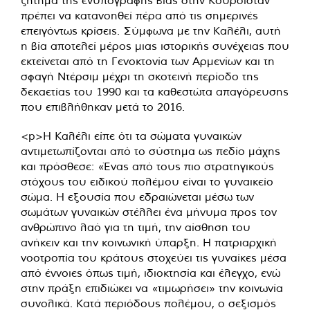
ζήτημα της ενυπόγραφης βίας στην Κουρδιστάν
πρέπει να κατανοηθεί πέρα από τις σημερινές
επειγόντως κρίσεις. Σύμφωνα με την Καλέλι, αυτή
η βία αποτελεί μέρος μιας ιστορικής συνέχειας που
εκτείνεται από τη Γενοκτονία των Αρμενίων και τη
σφαγή Ντέρσιμ μέχρι τη σκοτεινή περίοδο της
δεκαετίας του 1990 και τα καθεστώτα απαγόρευσης
που επιβλήθηκαν μετά το 2016.
<p>Η Καλέλι είπε ότι τα σώματα γυναικών
αντιμετωπίζονται από το σύστημα ως πεδίο μάχης
και πρόσθεσε: «Ένας από τους πιο στρατηγικούς
στόχους του ειδικού πολέμου είναι το γυναικείο
σώμα. Η εξουσία που εδραιώνεται μέσω των
σωμάτων γυναικών στέλλει ένα μήνυμα προς τον
ανθρώπινο λαό για τη τιμή, την αίσθηση του
ανήκειν και την κοινωνική ύπαρξη. Η πατριαρχική
νοοτροπία του κράτους στοχεύει τις γυναίκες μέσα
από έννοιες όπως τιμή, ιδιοκτησία και έλεγχο, ενώ
στην πράξη επιδιώκει να «τιμωρήσει» την κοινωνία
συνολικά. Κατά περιόδους πολέμου, ο σεξισμός