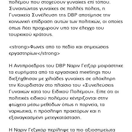
πολέμου που στοχεύουν γυναίκες επί τόπου.
Συναντώντας γυναίκες σε πολλές πόλεις, η
Γυναικεία Συνέλευση της DBP αποτίμησε την
κοινωνική επίδραση αυτών των πολιτικών, οι οποίες
όπως λέει προχωρούν υπό τον έλεγχο του
τουρκικού κράτους.
<strong>Φωνές από το πεδίο και σημειώσεις
εργαστηρίων</strong>
Η Αντιπρόεδρος του DBP Ναριν Γετζορ μοιράστηκε
τα ευρήματα από τα εργασιακά meetings που
διεξήχθησαν με χιλιάδες γυναίκες σε ολόκληρη
την Κουρδιστάν στο πλαίσιο του «Συνελεύσεις
Γυναικών κατά του Ειδικού Πολέμου». Είπε ότι οι
πολιτικές ειδικού πολέμου κέντριζονται στην
φτώχεια μέσω μεθόδων όπως η πορνεία, τα
ναρκωτικά, η πρόσληψη πρακτόρων και η
εξαναγκασμένη μετεγκατάσταση.
Η Ναριν Γεζγκόρ περίληψε τα πιο αξιοσημείωτα