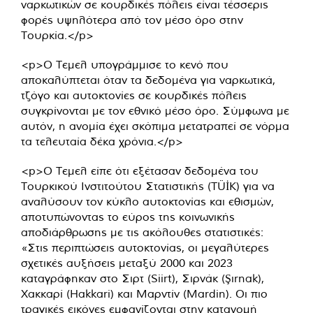
ναρκωτικών σε κουρδικές πόλεις είναι τέσσερις
φορές υψηλότερα από τον μέσο όρο στην
Τουρκία.</p>
<p>Ο Τεμελ υπογράμμισε το κενό που
αποκαλύπτεται όταν τα δεδομένα για ναρκωτικά,
τζόγο και αυτοκτονίες σε κουρδικές πόλεις
συγκρίνονται με τον εθνικό μέσο όρο. Σύμφωνα με
αυτόν, η ανομία έχει σκόπιμα μετατραπεί σε νόρμα
τα τελευταία δέκα χρόνια.</p>
<p>Ο Τεμελ είπε ότι εξέτασαν δεδομένα του
Τουρκικού Ινστιτούτου Στατιστικής (TÜİK) για να
αναλύσουν τον κύκλο αυτοκτονίας και εθισμών,
αποτυπώνοντας το εύρος της κοινωνικής
αποδιάρθρωσης με τις ακόλουθες στατιστικές:
«Στις περιπτώσεις αυτοκτονίας, οι μεγαλύτερες
σχετικές αυξήσεις μεταξύ 2000 και 2023
καταγράφηκαν στο Σιρτ (Siirt), Σιρνάκ (Şırnak),
Χακκαρί (Hakkari) και Μαρντίν (Mardin). Οι πιο
τραγικές εικόνες εμφανίζονται στην κατανομή