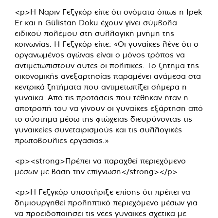
<p>Η Ναριν Γεζγκόρ είπε ότι ονόματα όπως η Ipek
Er και η Gülistan Doku έχουν γίνει σύμβολα
ειδικού πολέμου στη συλλογική μνήμη της
κοινωνίας. Η Γεζγκόρ είπε: «Οι γυναίκες λένε ότι ο
οργανωμένος αγώνας είναι ο μόνος τρόπος να
αντιμετωπιστούν αυτές οι πολιτικές. Το ζήτημα της
οικονομικής ανεξαρτησίας παραμένει ανάμεσα στα
κεντρικά ζητήματα που αντιμετωπίζει σήμερα η
γυναίκα. Από τις προτάσεις που τέθηκαν ήταν η
αποτροπή του να γίνουν οι γυναίκες εξάρτηση από
το σύστημα μέσω της φτώχειας διευρύνοντας τις
γυναικείες συνεταιρισμούς και τις συλλογικές
πρωτοβουλίες εργασίας.»
<p><strong>Πρέπει να παραχθεί περιεχόμενο
μέσων με βάση την επίγνωση</strong></p>
<p>Η Γεζγκόρ υποστήριξε επίσης ότι πρέπει να
δημιουργηθεί προληπτικό περιεχόμενο μέσων για
να προειδοποιήσει τις νέες γυναίκες σχετικά με