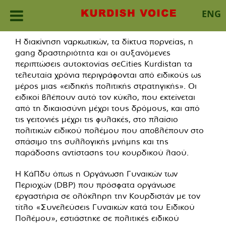
ENG
Skip
Η διακίνηση ναρκωτικών, τα δίκτυα πορνείας, η
to
gang δραστηριότητα και οι αυξανόμενες
content
περιπτώσεις αυτοκτονίας σεCities Kurdistan τα
τελευταία χρόνια περιγράφονται από ειδικούς ως
μέρος μιας «ειδηκής πολιτικής στρατηγικής». Οι
ειδικοί βλέπουν αυτό τον κύκλο, που εκτείνεται
από τη δικαιοσύνη μέχρι τους δρόμους, και από
τις γειτονιές μέχρι τις φυλακές, στο πλαίσιο
πολιτικών ειδικού πολέμου που αποβλέπουν στο
σπάσιμο της συλλογικής μνήμης και της
παράδοσης αντίστασης του κουρδικού λαού.
Η ΚάΠδυ όπως η Οργάνωση Γυναικών των
Περιοχών (DBP) που πρόσφατα οργάνωσε
εργαστήρια σε ολόκληρη την Κουρδιστάν με τον
τίτλο «Συνελεύσεις Γυναικών κατά του Ειδικού
Πολέμου», εστιάστηκε σε πολιτικές ειδικού