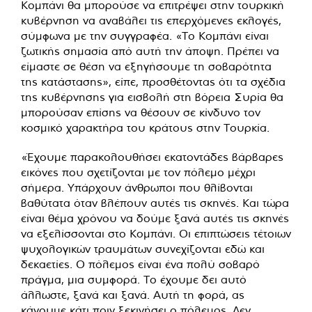
Κομπάνι θα μπορούσε να επιτρέψει στην τουρκική
κυβέρνηση να αναβάλει τις επερχόμενες εκλογές,
σύμφωνα με την συγγραφέα. «Το Κομπάνι είναι
ζωτικής σημασία από αυτή την άποψη. Πρέπει να
είμαστε σε θέση να εξηγήσουμε τη σοβαρότητα
της κατάστασης», είπε, προσθέτοντας ότι τα σχέδια
της κυβέρνησης για εισβολή στη βόρεια Συρία θα
μπορούσαν επίσης να θέσουν σε κίνδυνο τον
κοσμικό χαρακτήρα του κράτους στην Τουρκία.
«Έχουμε παρακολουθήσει εκατοντάδες βάρβαρες
εικόνες που σχετίζονται με τον πόλεμο μέχρι
σήμερα. Υπάρχουν άνθρωποι που θλίβονται
βαθύτατα όταν βλέπουν αυτές τις σκηνές. Και τώρα
είναι θέμα χρόνου να δούμε ξανά αυτές τις σκηνές
να εξελίσσονται στο Κομπάνι. Οι επιπτώσεις τέτοιων
ψυχολογικών τραυμάτων συνεχίζονται εδώ και
δεκαετίες. Ο πόλεμος είναι ένα πολύ σοβαρό
πράγμα, μια συμφορά. Το έχουμε δει αυτό
άλλωστε, ξανά και ξανά. Αυτή τη φορά, ας
κάνουμε κάτι πριν ξεκινήσει ο πόλεμος. Δεν