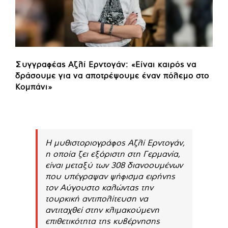
Συγγραφέας Αζλί Ερντογάν: «Είναι καιρός να
δράσουμε για να αποτρέψουμε έναν πόλεμο στο
Κομπάνι»
Η μυθιστοριογράφος Αζλί Ερντογάν,
η οποία ζει εξόριστη στη Γερμανία,
είναι μεταξύ των 308 διανοουμένων
που υπέγραψαν ψήφισμα ειρήνης
τον Αύγουστο καλώντας την
τουρκική αντιπολίτευση να
αντιταχθεί στην κλιμακούμενη
επιθετικότητα της κυβέρνησης