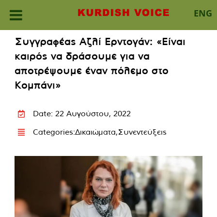
ENG
Skip
Συγγραφέας Αζλί Ερντογάν: «Είναι
to
καιρός να δράσουμε για να
content
αποτρέψουμε έναν πόλεμο στο
Κομπάνι»
Date: 22 Αυγούστου, 2022
Categories:
Δικαιώματα
,
Συνεντεύξεις