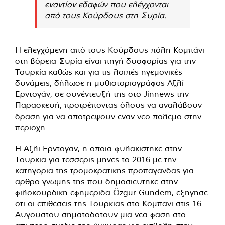
εναντίον εδαφών που ελέγχονται
από τους Κούρδους στη Συρία.
Η ελεγχόμενη από τους Κούρδους πόλη Κομπάνι
στη βόρεια Συρία είναι πηγή δυσφορίας για την
Τουρκία καθώς και για τις λοιπές ηγεμονικές
δυνάμεις, δήλωσε η μυθιστοριογράφος Αζλί
Ερντογάν, σε συνέντευξή της στο Jinnews την
Παρασκευή, προτρέποντας όλους να αναλάβουν
δράση για να αποτρέψουν έναν νέο πόλεμο στην
περιοχή.
Η Αζλί Ερντογάν, η οποία φυλακίστηκε στην
Τουρκία για τέσσερις μήνες το 2016 με την
κατηγορία της τρομοκρατικής προπαγάνδας για
άρθρο γνώμης της που δημοσιεύτηκε στην
φιλοκουρδική εφημερίδα Özgür Gündem, εξήγησε
ότι οι επιθέσεις της Τουρκίας στο Κομπάνι στις 16
Αυγούστου σηματοδοτούν μια νέα φάση στο