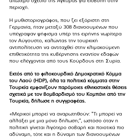
απώτερο σχέδιο της Άγκυρας για εισβολή στην
περιοχή.
Η μυθιστοριογράφος, που ζει εξόριστη στη
Γερμανία, ήταν μεταξύ 308 διανοουμένων που
υπέγραψαν ψήφισμα υπέρ της ειρήνης νωρίτερα
τον Αύγουστο, καλώντας την τουρκική
αντιπολίτευση να αντιταχθεί στην κλιμακούμενη
επιθετικότητα της κυβέρνησης εναντίον εδαφών
που ελέγχονται από τους Κούρδους στη Συρία.
Εκτός από το φιλοκουρδικό Δημοκρατικό Κόμμα
του Λαού (HDP), όλα τα πολιτικά κόμματα στην
Τουρκία εμφανίζουν παρόμοιες εθνικιστικές θέσεις
σχετικά με τον βομβαρδισμό του Κομπάνι από την
Τουρκία, δήλωσε η συγγραφέας.
«Μερικοί μπορεί να αναρωτηθούν: "Τι μπορεί να
αλλάξει με μια μόνο δήλωση;", ωστόσο όταν η
πολιτική γίνεται λιγότερο σοβαρή και ποιοτικά πιο
αδύναμη, τότε και η δύναμη των διανοουμένων