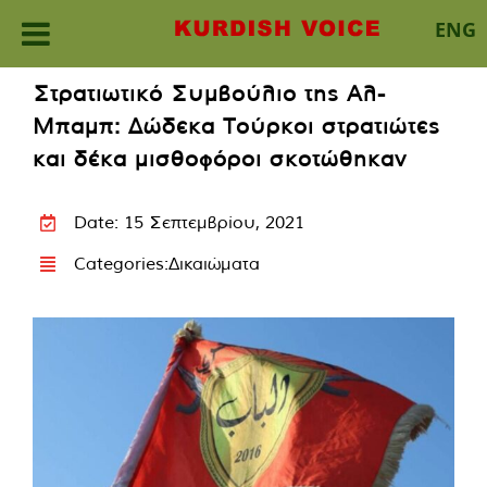
ENG
Skip
Στρατιωτικό Συμβούλιο της Αλ-
to
Μπαμπ: Δώδεκα Τούρκοι στρατιώτες
content
και δέκα μισθοφόροι σκοτώθηκαν
Date: 15 Σεπτεμβρίου, 2021
Categories:
Δικαιώματα