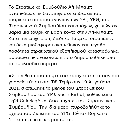
Το Στρατιωτικό Συμβούλιο Αλ-Μπαμπ
ανταπέδωσε τις θανατηφόρες επιθέσεις του
τουρκικού στρατού εναντίον των YPJ, YPG, του
Στρατιωτικού Συμβουλίου και αμάχων, χτυπώντας
βαριά μια τουρκική βάση κοντά στην Αλ-Μπαμπ.
Κατά την επιχείριση, δώδεκα Τούρκοι στρατιώτες
και δέκα μισθοφόροι σκοτώθηκαν και μεγάλη
ποσότητα στρατιωτικού εξοπλισμού καταστράφηκε,
σύμφωνα με ανακοίνωση που δημοσιεύθηκε από
το συμβούλιο σήμερα.
«Σε επίθεση του τουρκικού κατοχικού κράτους στο
γραφείο τύπου στο Τιλ Τεμίρ στις 19 Αυγούστου
2021, σκοτώθηκε το μέλος του Στρατιωτικού
Συμβουλίου του YPJ, Sosin Bîrhat, καθώς και ο
Egîd Girkêlegê και δύο μαχητές του Στρατιωτικού
Συμβουλίου. Την ίδια μέρα, πυροβολήθηκε το
όχημα του διοικητή του YPG, Rênas Roj και ο
διοικητής έπεσε ως μάρτυρας.