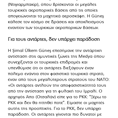
(Ντιγιαρμπακίρ), όπου βρίσκονται οι μεγάλες
τουρκικές αεροπορικές βάσεις από τις οποίες
απογειώνονται τα μαχητικά αεροσκάφη. Η Güneş
κάλεσε τον κόσμο σε δράσεις και αποκλεισμούς
εναντίον των τουρκικών αεροπορικών βάσεων.
Για τους αντάρτες, δεν υπάρχει παράδοση
Η Şimal Ülkem Güneş επεσήμανε την αντάρτικη
αντίσταση στις αμυντικές ζώνες της Medya όπου
συνεχίζονται οι τουρκικές επιδρομές και
υπενθύμισε ότι οι αντάρτες διεξάγουν έναν
πόλεμο ενάντια στον φασιστικό τουρκικό στρατό,
έναν από τους μεγαλύτερους στρατούς του ΝΑΤΟ:
«Οι αντάρτες αντλούν την αποφασιστικότητά τους
από την αντίσταση για τη φυλακή του Ιμραλί. Ο
αρχηγός Άπο (Οτσαλάν) είπε για το PKK: "Ξέρω το
PKK και δεν θα ηττηθεί ποτέ". Είμαστε οι μαχητές
αυτής της προοπτικής. Για το PKK, δεν υπάρχει
παράδοση. Οι αντάρτες γίνονται πιο δυνατοί με