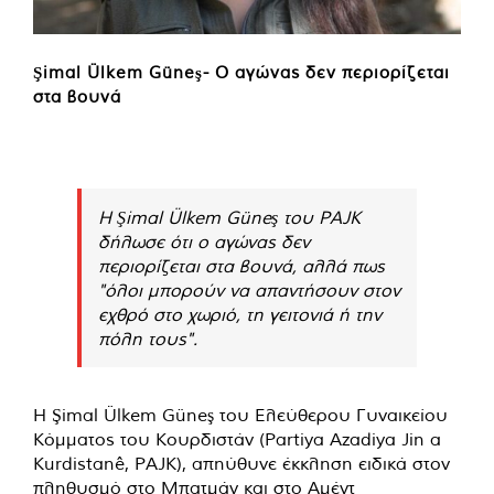
Şimal Ülkem Güneş- Ο αγώνας δεν περιορίζεται
στα βουνά
Η Şimal Ülkem Güneş του PAJK
δήλωσε ότι ο αγώνας δεν
περιορίζεται στα βουνά, αλλά πως
"όλοι μπορούν να απαντήσουν στον
εχθρό στο χωριό, τη γειτονιά ή την
πόλη τους".
Η Şimal Ülkem Güneş του Ελεύθερου Γυναικείου
Κόμματος του Κουρδιστάν (Partiya Azadiya Jin a
Kurdistanê, PAJK), απηύθυνε έκκληση ειδικά στον
πληθυσμό στο Μπατμάν και στο Αμέντ