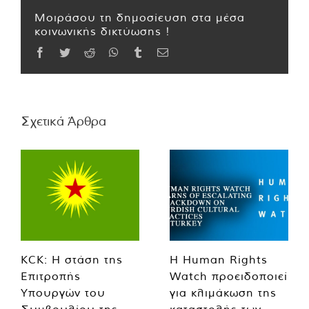
Μοιράσου τη δημοσίευση στα μέσα
κοινωνικής δικτύωσης !
Facebook
Twitter
Reddit
WhatsApp
Tumblr
Email
Σχετικά Άρθρα
KCK: Η στάση της
Η Human Rights
Επιτροπής
Watch προειδοποιεί
Υπουργών του
για κλιμάκωση της
Συμβουλίου της
καταστολής των