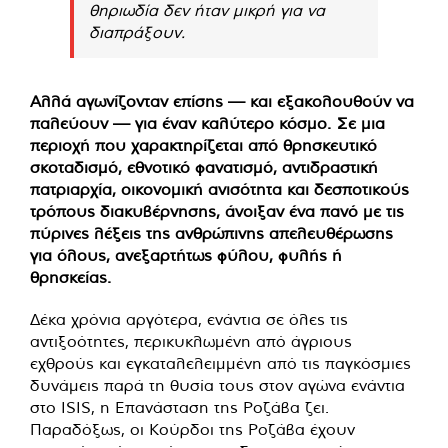
θηριωδία δεν ήταν μικρή για να
διαπράξουν.
Αλλά αγωνίζονταν επίσης — και εξακολουθούν να
παλεύουν — για έναν καλύτερο κόσμο. Σε μια
περιοχή που χαρακτηρίζεται από θρησκευτικό
σκοταδισμό, εθνοτικό φανατισμό, αντιδραστική
πατριαρχία, οικονομική ανισότητα και δεσποτικούς
τρόπους διακυβέρνησης, άνοιξαν ένα πανό με τις
πύρινες λέξεις της ανθρώπινης απελευθέρωσης
για όλους, ανεξαρτήτως φύλου, φυλής ή
θρησκείας.
Δέκα χρόνια αργότερα, ενάντια σε όλες τις
αντιξοότητες, περικυκλωμένη από άγριους
εχθρούς και εγκαταλελειμμένη από τις παγκόσμιες
δυνάμεις παρά τη θυσία τους στον αγώνα ενάντια
στο ISIS, η Επανάσταση της Ροζάβα ζει.
Παραδόξως, οι Κούρδοι της Ροζάβα έχουν