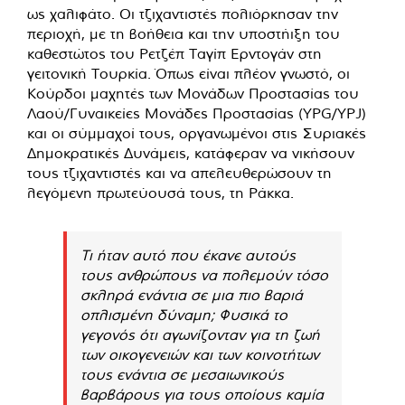
ως χαλιφάτο. Οι τζιχαντιστές πολιόρκησαν την
περιοχή, με τη βοήθεια και την υποστήιξη του
καθεστώτος του Ρετζέπ Ταγίπ Ερντογάν στη
γειτονική Τουρκία. Όπως είναι πλέον γνωστό, οι
Κούρδοι μαχητές των Μονάδων Προστασίας του
Λαού/Γυναικείες Μονάδες Προστασίας (YPG/YPJ)
και οι σύμμαχοί τους, οργανωμένοι στις Συριακές
Δημοκρατικές Δυνάμεις, κατάφεραν να νικήσουν
τους τζιχαντιστές και να απελευθερώσουν τη
λεγόμενη πρωτεύουσά τους, τη Ράκκα.
Τι ήταν αυτό που έκανε αυτούς
τους ανθρώπους να πολεμούν τόσο
σκληρά ενάντια σε μια πιο βαριά
οπλισμένη δύναμη; Φυσικά το
γεγονός ότι αγωνίζονταν για τη ζωή
των οικογενειών και των κοινοτήτων
τους ενάντια σε μεσαιωνικούς
βαρβάρους για τους οποίους καμία