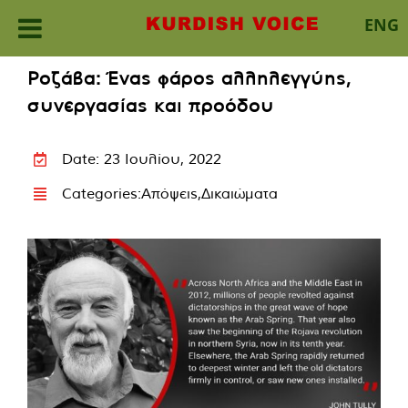
ENG
Skip
Ροζάβα: Ένας φάρος αλληλεγγύης,
to
συνεργασίας και προόδου
content
Date: 23 Ιουλίου, 2022
Categories:
Απόψεις
,
Δικαιώματα