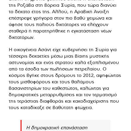
της Ροζάβα στη βόρεια Συρία, που τώρα διανύει
το δέκατο έτος της. Αλλού, η Αραβική Άνοιξη
επέστρεψε γρήγορα στον πιο βαθύ χειμώνα και
άφησε τους παλιούς δικτάτορες να ελέγχουν
σταθερά ή παρατηρήθηκε η εγκατάσταση νέων
δικτατόρων.
Η οικογένεια Ασάντ είχε κυβερνήσει τη Συρία για
τέσσερις δεκαετίες μέσω μιας βίαιης μυστικής
αστυνομίας και ενός στρατού καλά εξοπλισμένου
από τα έσοδα των πωλήσεων πετρελαίου. Ο
κόσμος βγήκε στους δρόμους το 2012, αψηφώντας
τους μισθοφόρους και τους θαλάμους
βασανιστηρίων του καθεστώτος, καλώντας για
δημοκρατικές μεταρρυθμίσεις και τον τερματισμό
της τεράστιας διαφθοράς και κακοδιαχείρισης που
τους καταδίκαζε σε βαθύτατη φτώχεια.
Η δημοκρατική επανάσταση