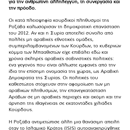
για την ανθρώπινη αλληλεγγύη, τη συνεργασία και
την πρόοδο.
Οι κατά πλειοψηφία κουρδικοί πληθυσμοί της
Ροζάβα καλωσόρισαν τη δημοκρατική επανάσταση
του 2012. Αν και η Συρία αποτελεί σύνολο από
πολλές μη αραβικές εθνοτικές ομάδες,
συμπεριλαμβανομένων των Κούρδων, το κυβερνών
κόμμα των Μπααθιστών είχε επιβάλει εδώ και
χρόνια σκληρές αραβικές σοβινιστικές πολιτικές:
ένα γεγονός που είναι άλλωστε εμφανές από την
ίδια την επίσημη ονομασία της χώρας, ως Αραβική
Δημοκρατία της Συρίας. Οι πολιτικές του
καθεστώτος στόχευαν στην αφομοίωση των μη
αραβικών πληθυσμών, την επανεγκατάσταση
Αράβων σε μη αραβικές περιοχές και ακόμη και την
άρνηση της ιθαγένειας σε εκατοντάδες χιλιάδες
Κούρδους.
Η Ροζάβα αντιμετώπισε άλλη μια θανάσιμη απειλή
όταν το Ισλαμικό Κράτος (ISIS) αυτοανακηρύχθηκε