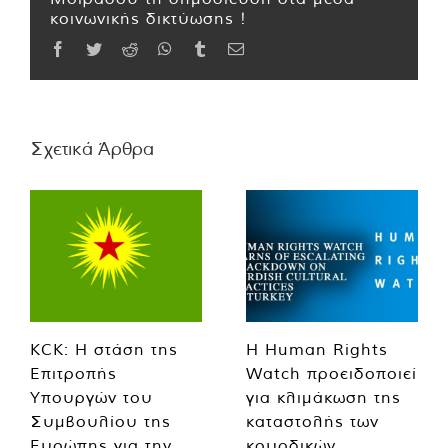
κοινωνικής δικτύωσης !
Facebook
Twitter
Reddit
WhatsApp
Tumblr
Email
Σχετικά Άρθρα
KCK: Η στάση της
Η Human Rights
Επιτροπής
Watch προειδοποιεί
Υπουργών του
για κλιμάκωση της
Συμβουλίου της
καταστολής των
Ευρώπης για την
κουρδικών