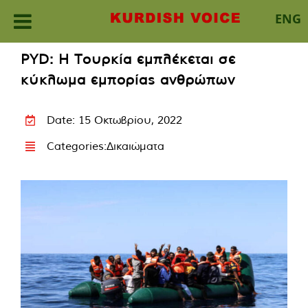
ENG
Skip
PYD: Η Τουρκία εμπλέκεται σε
to
κύκλωμα εμπορίας ανθρώπων
content
Date: 15 Οκτωβρίου, 2022
Categories:
Δικαιώματα