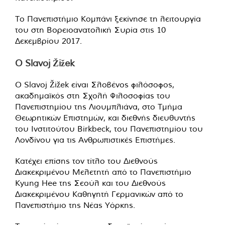
Το Πανεπιστήμιο Κομπάνι ξεκίνησε τη λειτουργία
του στη Βορειοανατολική Συρία στις 10
Δεκεμβρίου 2017.
Ο Slavoj Žižek
Ο Slavoj Žižek είναι Σλοβένος φιλόσοφος,
ακαδημαϊκός στη Σχολή Φιλοσοφίας του
Πανεπιστημίου της Λιουμπλιάνα, στο Τμήμα
Θεωρητικών Επιστημών, και διεθνής διευθυντής
του Ινστιτούτου Birkbeck, του Πανεπιστημίου του
Λονδίνου για τις Ανθρωπιστικές Επιστήμες.
Κατέχει επίσης τον τίτλο του Διεθνούς
Διακεκριμένου Μελετητή από το Πανεπιστήμιο
Kyung Hee της Σεούλ και του Διεθνούς
Διακεκριμένου Καθηγητή Γερμανικών από το
Πανεπιστήμιο της Νέας Υόρκης.