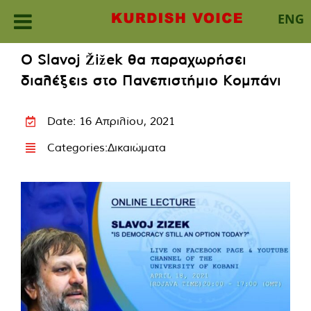
ENG
Skip
Ο Slavoj Žižek θα παραχωρήσει
to
διαλέξεις στο Πανεπιστήμιο Κομπάνι
content
Date: 16 Απριλίου, 2021
Categories:
Δικαιώματα