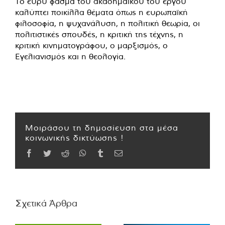
Το ευρύ φάσμα του ακαδημαϊκού του έργου
καλύπτει ποικίλλα θέματα όπως η ευρωπαϊκή
φιλοσοφία, η ψυχανάλυση, η πολιτική θεωρία, οι
πολιτιστικές σπουδές, η κριτική της τέχνης, η
κριτική κινηματογράφου, ο μαρξισμός, ο
Εγελιανισμός και η θεολογία.
Μοιράσου τη δημοσίευση στα μέσα
κοινωνικής δικτύωσης !
Facebook
Twitter
Reddit
WhatsApp
Tumblr
Email
Σχετικά Άρθρα