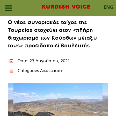
ENG
Skip
Ο νέος συνοριακός τοίχος της
to
Τουρκίας στοχεύει στον «πλήρη
content
διαχωρισμό των Κούρδων μεταξύ
τους» προειδοποιεί βουλευτής
Date: 23 Αυγούστου, 2021
Categories:
Δικαιώματα