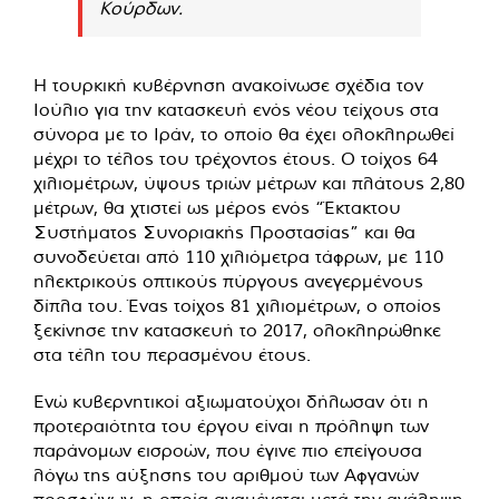
Κούρδων.
Η τουρκική κυβέρνηση ανακοίνωσε σχέδια τον
Ιούλιο για την κατασκευή ενός νέου τείχους στα
σύνορα με το Ιράν, το οποίο θα έχει ολοκληρωθεί
μέχρι το τέλος του τρέχοντος έτους. Ο τοίχος 64
χιλιομέτρων, ύψους τριών μέτρων και πλάτους 2,80
μέτρων, θα χτιστεί ως μέρος ενός “Έκτακτου
Συστήματος Συνοριακής Προστασίας” και θα
συνοδεύεται από 110 χιλιόμετρα τάφρων, με 110
ηλεκτρικούς οπτικούς πύργους ανεγερμένους
δίπλα του. Ένας τοίχος 81 χιλιομέτρων, ο οποίος
ξεκίνησε την κατασκευή το 2017, ολοκληρώθηκε
στα τέλη του περασμένου έτους.
Ενώ κυβερνητικοί αξιωματούχοι δήλωσαν ότι η
προτεραιότητα του έργου είναι η πρόληψη των
παράνομων εισροών, που έγινε πιο επείγουσα
λόγω της αύξησης του αριθμού των Αφγανών