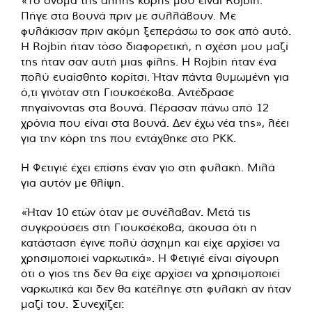
«Το όνομα της άλλης κόρης μου είναι Rojbin.
Πήγε στα βουνά πριν με συλλάβουν. Με
φυλάκισαν πριν ακόμη ξεπεράσω το σοκ από αυτό.
Η Rojbin ήταν τόσο διαφορετική, η σχέση μου μαζί
της ήταν σαν αυτή μιας φίλης. Η Rojbin ήταν ένα
πολύ ευαίσθητο κορίτσι. Ήταν πάντα θυμωμένη για
ό,τι γινόταν στη Γιουκσέκοβα. Αντέδρασε
πηγαίνοντας στα βουνά. Πέρασαν πάνω από 12
χρόνια που είναι στα βουνά. Δεν έχω νέα της», λέει
για την κόρη της που εντάχθηκε στο PKK.
Η Φετιγιέ έχει επίσης έναν γιο στη φυλακή. Μιλά
για αυτόν με θλίψη.
«Ήταν 10 ετών όταν με συνέλαβαν. Μετά τις
συγκρούσεις στη Γιουκσέκοβα, άκουσα ότι η
κατάσταση έγινε πολύ άσχημη και είχε αρχίσει να
χρησιμοποιεί ναρκωτικά». Η Φετιγιέ είναι σίγουρη
ότι ο γιος της δεν θα είχε αρχίσει να χρησιμοποιεί
ναρκωτικά και δεν θα κατέληγε στη φυλακή αν ήταν
μαζί του. Συνεχίζει: