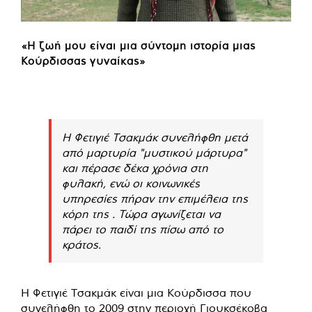
«Η ζωή μου είναι μια σύντομη ιστορία μιας
Κούρδισσας γυναίκας»
Η Φετιγιέ Τσακμάκ συνελήφθη μετά
από μαρτυρία "μυστικού μάρτυρα"
και πέρασε δέκα χρόνια στη
φυλακή, ενώ οι κοινωνικές
υπηρεσίες πήραν την επιμέλεια της
κόρη της . Τώρα αγωνίζεται να
πάρει το παιδί της πίσω από το
κράτος.
Η Φετιγιέ Τσακμάκ είναι μια Κούρδισσα που
συνελήφθη το 2009 στην περιοχή Γιουκσέκοβα