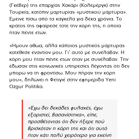
(Γκέβερ) της επαρχίας Χακάρι (Κολεμέργκ) στην
Τουρκία, κατόπιν μαρτυρίας «μυστικού μάρτυρα».
Έμεινε πίσω από τα κάγκελα για δέκα χρόνια. Το
κράτος της αφαίρεσε τότε την κόρη της, η οποία
ήταν πέντε ετών.
«Ήμουν αθώα, αλλά κάποιος μυστικός μάρτυρας
κατέθεσε εναντίον μου. Γι' αυτό με συνέλαβαν. Η
κόρη μου ήταν πέντε ετών όταν με συνέλαβαν. Την
έδωσαν στις κοινωνικές υπηρεσίες λέγοντας ότι δεν
μπορώ να τη φροντίσω. Μου πήραν την κόρη
μου», δηλώνει η Φετιγιέ στην εφημερίδα Yeni
Ozgur Politika.
«Έχω δει δεκάδες φυλακές, έχω
εξοριστεί, βασανίστηκα», είπε,
προσθέτοντας ότι δεν ήξερε πού
βρισκόταν η κόρη της και ότι αυτό
ήταν κάτι πολύ χειρότερο για εκείνη