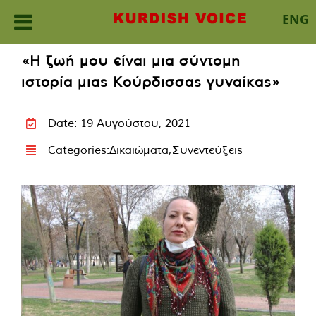
ENG
Skip
«Η ζωή μου είναι μια σύντομη
to
ιστορία μιας Κούρδισσας γυναίκας»
content
Date: 19 Αυγούστου, 2021
Categories:
Δικαιώματα
,
Συνεντεύξεις