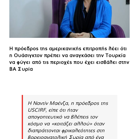
Η πρόεδρος της αμερικανικής επιτροπής λέει ότι
η Ουάσιγκτον πρέπει να αναγκάσει την Τουρκία
να φύγει από τις περιοχές που έχει εισβάλει στην
ΒΑ Συρία
Η Ναντίν Μαένζα, η πρόεδρος της
USCIRF, είπε ότι ήταν
απογοητευτικό να βλέπεις τον
κόσμο να «κοιτάζει αλλού» όταν
διαπράττονται φρικαλεότητες στη
βορειοανατολική Συρία από ένα