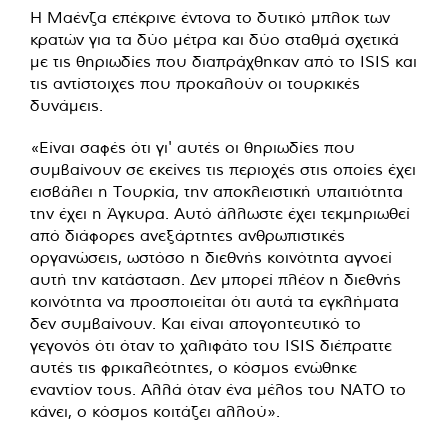
Η Μαένζα επέκρινε έντονα το δυτικό μπλοκ των
κρατών για τα δύο μέτρα και δύο σταθμά σχετικά
με τις θηριωδίες που διαπράχθηκαν από το ISIS και
τις αντίστοιχες που προκαλούν οι τουρκικές
δυνάμεις.
«Είναι σαφές ότι γι' αυτές οι θηριωδίες που
συμβαίνουν σε εκείνες τις περιοχές στις οποίες έχει
εισβάλει η Τουρκία, την αποκλειστική υπαιτιότητα
την έχει η Άγκυρα. Αυτό άλλωστε έχει τεκμηριωθεί
από διάφορες ανεξάρτητες ανθρωπιστικές
οργανώσεις, ωστόσο η διεθνής κοινότητα αγνοεί
αυτή την κατάσταση. Δεν μπορεί πλέον η διεθνής
κοινότητα να προσποιείται ότι αυτά τα εγκλήματα
δεν συμβαίνουν. Και είναι απογοητευτικό το
γεγονός ότι όταν το χαλιφάτο του ISIS διέπραττε
αυτές τις φρικαλεότητες, ο κόσμος ενώθηκε
εναντίον τους. Αλλά όταν ένα μέλος του ΝΑΤΟ το
κάνει, ο κόσμος κοιτάζει αλλού».