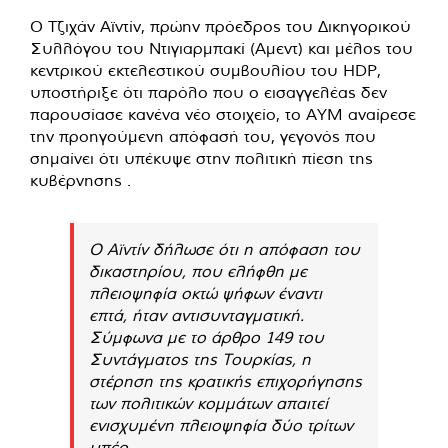
Ο Τζιχάν Αϊντίν, πρώην πρόεδρος του Δικηγορικού
Συλλόγου του Ντιγιαρμπακί (Αμεντ) και μέλος του
κεντρικού εκτελεστικού συμβουλίου του HDP,
υποστήριξε ότι παρόλο που ο εισαγγελέας δεν
παρουσίασε κανένα νέο στοιχείο, το AYM αναίρεσε
την προηγούμενη απόφασή του, γεγονός που
σημαίνει ότι υπέκυψε στην πολιτική πίεση της
κυβέρνησης .
Ο Αϊντίν δήλωσε ότι η απόφαση του
δικαστηρίου, που ελήφθη με
πλειοψηφία οκτώ ψήφων έναντι
επτά, ήταν αντισυνταγματική.
Σύμφωνα με το άρθρο 149 του
Συντάγματος της Τουρκίας, η
στέρηση της κρατικής επιχορήγησης
των πολιτικών κομμάτων απαιτεί
ενισχυμένη πλειοψηφία δύο τρίτων
υπέρ.