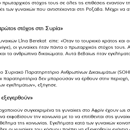
ο πρωταρχικός στόχος τους σε όλες τις επιθέσεις εναντίον 
νές των γυναικών που αντιστέκονται στη Ροζάβα. Μέχρι να 
 πρώτος στόχος στη Συρία»
κών Lîna Berekat είπε: «Όταν το τουρκικό κράτος και οι
ανίγιε), οι γυναίκες ήταν πάντα ο πρωταρχικός στόχος τους.
αι τα ανθρώπινα δικαιώματα. Αυτά βεβαίως ήταν εγκλήματ
ι το Συριακό Παρατηρητήριο Ανθρωπίνων Δικαιωμάτων (SO
και παρατηρητήρια δεν μπορούσαν να έρθουν στην περιοχή,
ων εγκλημάτων», εξήγησε.
α εξεγερθούν»
τοχοποιούν συγκεκριμένα τις γυναίκες στο Αφρίν έχουν ως 
 εκφοβίσουν την κοινωνία με το να επιτίθενται στις γυναίκ
θέλημα της κοινωνίας. Εγκλήματα κατά των γυναικών κοιν
ες οι γυναίκες του κόσμου πρέπει να εξεγερθούν ενάντια σε