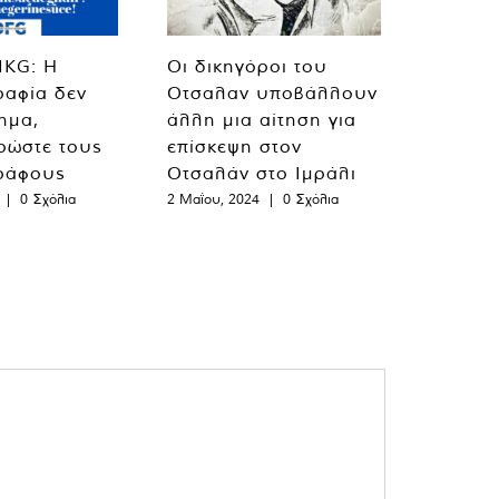
MKG: Η
Οι δικηγόροι του
ραφία δεν
Οτσαλαν υποβάλλουν
λημα,
άλλη μια αίτηση για
ρώστε τους
επίσκεψη στον
ράφους
Οτσαλάν στο Ιμράλι
|
0 Σχόλια
2 Μαΐου, 2024
|
0 Σχόλια