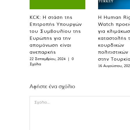
KCK: Η στάση της
Η Human Ri
Επιτροπής Υπουργών
Watch προει
του Συμβουλίου της
για κλιμάκωσ
Ευρώπης για την
καταστολής 
απομόνωση είναι
κουρδικών
ανεπαρκής
πολιτιστικών
στην Τουρκί
22 Σεπτεμβρίου, 2024
|
0
Σχόλια
16 Αυγούστου, 20
Αφήστε ένα σχόλιο
Comment