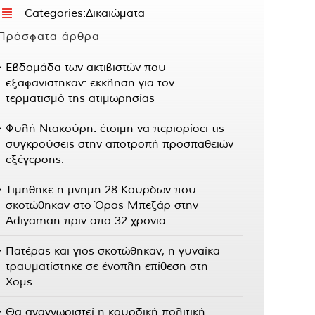
Categories:
Δικαιώματα
Πρόσφατα άρθρα
Εβδομάδα των ακτιβιστών που
εξαφανίστηκαν: έκκληση για τον
τερματισμό της ατιμωρησίας
Φυλή Ντακούρη: έτοιμη να περιορίσει τις
συγκρούσεις στην αποτροπή προσπαθειών
εξέγερσης.
Τιμήθηκε η μνήμη 28 Κούρδων που
σκοτώθηκαν στο Όρος Μπεζάρ στην
Adıyaman πριν από 32 χρόνια
Πατέρας και γιος σκοτώθηκαν, η γυναίκα
τραυματίστηκε σε ένοπλη επίθεση στη
Χομς.
Θα αναγνωριστεί η κουρδική πολιτική