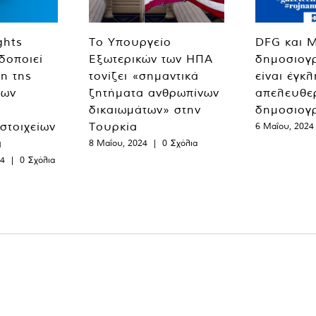
ghts
Το Υπουργείο
DFG και 
δοποιεί
Εξωτερικών των ΗΠΑ
δημοσιογ
η της
τονίζει «σημαντικά
είναι έγκ
των
ζητήματα ανθρωπίνων
απελευθε
δικαιωμάτων» στην
δημοσιογ
 στοιχείων
Τουρκία
6 Μαΐου, 2024
α
8 Μαΐου, 2024
|
0 Σχόλια
24
|
0 Σχόλια