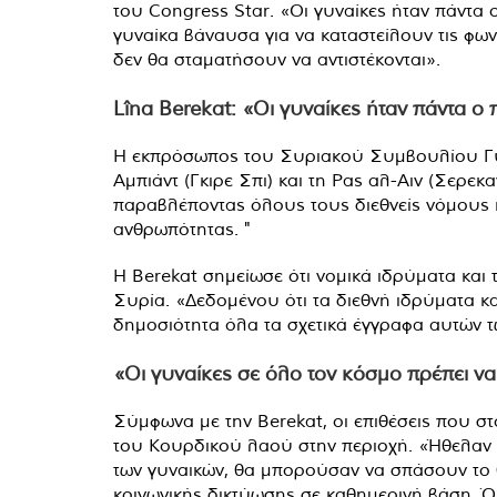
του Congress Star. «Οι γυναίκες ήταν πάντα 
γυναίκα βάναυσα για να καταστείλουν τις φω
δεν θα σταματήσουν να αντιστέκονται».
Lîna Berekat: «Οι γυναίκες ήταν πάντα ο
Η εκπρόσωπος του Συριακού Συμβουλίου Γυναι
Αμπιάντ (Γκιρε Σπι) και τη Ρας αλ-Αιν (Σερεκ
παραβλέποντας όλους τους διεθνείς νόμους κ
ανθρωπότητας. "
Η Berekat σημείωσε ότι νομικά ιδρύματα κα
Συρία. «Δεδομένου ότι τα διεθνή ιδρύματα 
δημοσιότητα όλα τα σχετικά έγγραφα αυτών τ
«Οι γυναίκες σε όλο τον κόσμο πρέπει ν
Σύμφωνα με την Berekat, οι επιθέσεις που σ
του Κουρδικού λαού στην περιοχή. «Ήθελαν να
των γυναικών, θα μπορούσαν να σπάσουν το 
κοινωνικής δικτύωσης σε καθημερινή βάση. Όλ