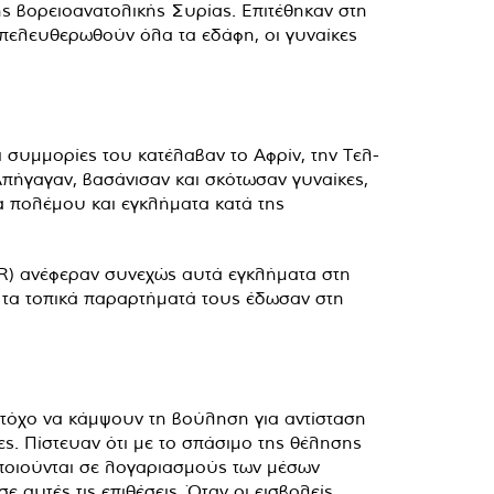
της βορειοανατολικής Συρίας. Επιτέθηκαν στη
απελευθερωθούν όλα τα εδάφη, οι γυναίκες
 συμμορίες του κατέλαβαν το Αφρίν, την Τελ-
 Απήγαγαν, βασάνισαν και σκότωσαν γυναίκες,
α πολέμου και εγκλήματα κατά της
HR) ανέφεραν συνεχώς αυτά εγκλήματα στη
 τα τοπικά παραρτήματά τους έδωσαν στη
στόχο να κάμψουν τη βούληση για αντίσταση
ες. Πίστευαν ότι με το σπάσιμο της θέλησης
οποιούνται σε λογαριασμούς των μέσων
 αυτές τις επιθέσεις. Όταν οι εισβολείς