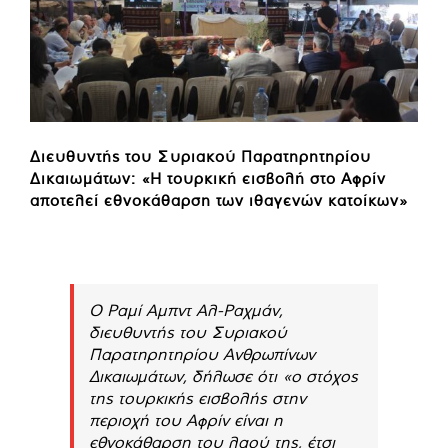
Διευθυντής του Συριακού Παρατηρητηρίου
Δικαιωμάτων: «Η τουρκική εισβολή στο Αφρίν
αποτελεί εθνοκάθαρση των ιθαγενών κατοίκων»
Ο Ραμί Αμπντ Αλ-Ραχμάν,
διευθυντής του Συριακού
Παρατηρητηρίου Ανθρωπίνων
Δικαιωμάτων, δήλωσε ότι «ο στόχος
της τουρκικής εισβολής στην
περιοχή του Αφρίν είναι η
εθνοκάθαρση του λαού της, έτσι