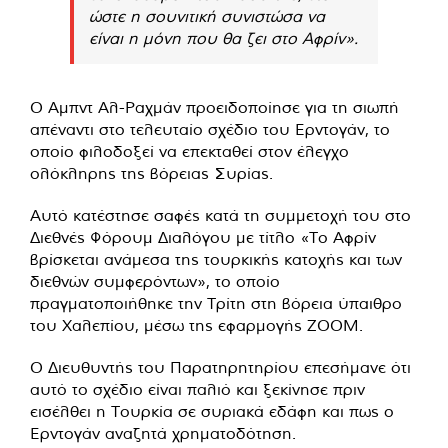
ώστε η σουνιτική συνιστώσα να
είναι η μόνη που θα ζει στο Αφρίν».
Ο Αμπντ Αλ-Ραχμάν προειδοποίησε για τη σιωπή
απέναντι στο τελευταίο σχέδιο του Ερντογάν, το
οποίο φιλοδοξεί να επεκταθεί στον έλεγχο
ολόκληρης της βόρειας Συρίας.
Αυτό κατέστησε σαφές κατά τη συμμετοχή του στο
Διεθνές Φόρουμ Διαλόγου με τίτλο «Το Αφρίν
βρίσκεται ανάμεσα της τουρκικής κατοχής και των
διεθνών συμφερόντων», το οποίο
πραγματοποιήθηκε την Τρίτη στη βόρεια ύπαιθρο
του Χαλεπίου, μέσω της εφαρμογής ZOOM.
Ο Διευθυντής του Παρατηρητηρίου επεσήμανε ότι
αυτό το σχέδιο είναι παλιό και ξεκίνησε πριν
εισέλθει η Τουρκία σε συριακά εδάφη και πως ο
Ερντογάν αναζητά χρηματοδότηση.