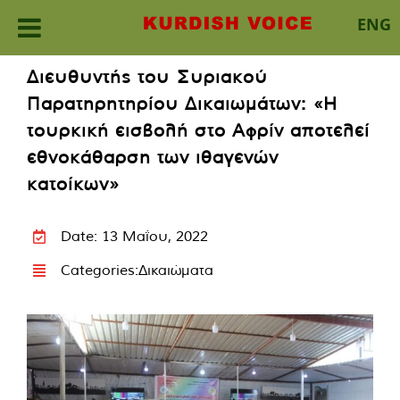
ENG
Skip
Διευθυντής του Συριακού
to
Παρατηρητηρίου Δικαιωμάτων: «Η
content
τουρκική εισβολή στο Αφρίν αποτελεί
εθνοκάθαρση των ιθαγενών
κατοίκων»
Date: 13 Μαΐου, 2022
Categories:
Δικαιώματα