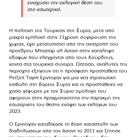
ενισχύσει την εκλογική θέση του
στο εσωτερικό.
Η πολιτική της Τουρκίας στη Συρία, μετά από
μακρά εμπλοκή στην 11χρονη σύγκρουση της
χώρας, έχει μετατοπιστεί από την ανατροπή του
προέδρου Μπασάρ αλ Άσαντ στην κατάληψη
εδαφών που ελέγχονται από τους Κούρδους,
κοντά στα τουρκικά σύνορα. Ωστόσο, αναλυτές της
περιοχής εξηγούν ότι η πρόσφατη προσπάθεια του
Ρετζέπ Ταγίπ Ερντογάν για μια νέα στρατιωτική
εισβολή στη βόρεια Συρία και οι προσπάθειες να
χτίσει γέφυρες με τον Σύριο ομόλογό του
αφορούν στην πραγματικότητα την παρακμή της
εσωτερικής του θέσης ενόψει των εκλογών του
2023.
Ο Ερντογάν καταδίκασε τη βίαιη καταστολή των
διαδηλώσεων από τον Άσαντ το 2011 και ζήτησε