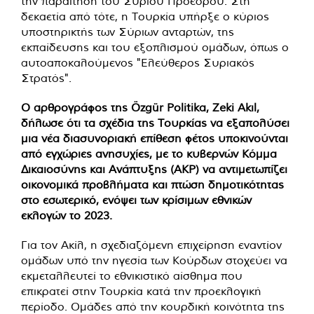
την παραίτηση του Σύριου Προέδρου. Στη
δεκαετία από τότε, η Τουρκία υπήρξε ο κύριος
υποστηρικτής των Σύριων ανταρτών, της
εκπαίδευσης και του εξοπλισμού ομάδων, όπως ο
αυτοαποκαλούμενος "Ελεύθερος Συριακός
Στρατός".
Ο αρθρογράφος της Özgür Politika, Zeki Akıl,
δήλωσε ότι τα σχέδια της Τουρκίας να εξαπολύσει
μια νέα διασυνοριακή επίθεση φέτος υποκινούνται
από εγχώριες ανησυχίες, με το κυβερνών Κόμμα
Δικαιοσύνης και Ανάπτυξης (AKP) να αντιμετωπίζει
οικονομικά προβλήματα και πτώση δημοτικότητας
στο εσωτερικό, ενόψει των κρίσιμων εθνικών
εκλογών το 2023.
Για τον Ακίλ, η σχεδιαζόμενη επιχείρηση εναντίον
ομάδων υπό την ηγεσία των Κούρδων στοχεύει να
εκμεταλλευτεί το εθνικιστικό αίσθημα που
επικρατεί στην Τουρκία κατά την προεκλογική
περίοδο. Ομάδες από την κουρδική κοινότητα της