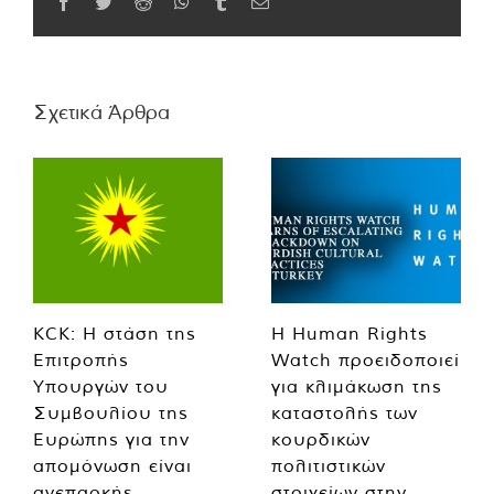
Facebook
Twitter
Reddit
WhatsApp
Tumblr
Email
Σχετικά Άρθρα
KCK: Η στάση της
Η Human Rights
Επιτροπής
Watch προειδοποιεί
Υπουργών του
για κλιμάκωση της
Συμβουλίου της
καταστολής των
Ευρώπης για την
κουρδικών
απομόνωση είναι
πολιτιστικών
ανεπαρκής
στοιχείων στην