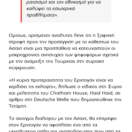
ρατσισμό και τον εθνικισμό για να
καλύψει τα εσωτερικά
προβλήματα».
Ομοίως, ορισμένοι αναλυτές λένε ότι η ξαφνική
στροφή προς την προσέγγιση με το καθεστώς του
Άσαντ είναι μια προσπάθεια να κατευναστούν οι
μακροχρόνιες ανησυχίες των ψηφοφόρων σχετικά
με την ανάμειξη της Τουρκίας στη συριακή
σύγκρουση.
«Η κύρια προτεραιότητα του Ερντογάν είναι να
κερδίσει τις εκλογές», δήλωσε ο ειδικός στη Συρία
και μελετητής του Chatham House, Haid Haid, σε
άρθρο στη Deutsche Welle που δημοσιεύθηκε την
Τετάρτη.
Το άνοιγμα διαλόγου με τον Άσαντ, θα επιτρέψει
στον Ερντογάν να αφοπλίσει ένα από τα
μεγαλύτερα όπλα της αντιπολίτευσης πριν από τις