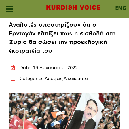
ENG
Skip
Αναλυτές υποστηρίζουν ότι ο
to
Ερντογάν ελπίζει πως η εισβολή στη
content
Συρία θα σώσει την προεκλογική
εκστρατεία του
Date: 19 Αυγούστου, 2022
Categories:
Απόψεις
,
Δικαιώματα