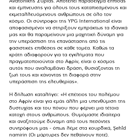
Ανατολικής Συρίας. Αποτελεί παράδειγμα ελπίδας
και έμπνευσης για όλους τους καταπιεσμένους και
εκμεταλλευόμενους ανθρώπους σε όλο τον
κόσμο. Οι σύντροφοι της YPG International είναι
αποφασισμένοι να στηρίξουν εμπράκτως τα ιδανικά
μας και θα παραμείνουν μια μαχητική δύναμη για
την υπεράσπιση της επανάστασης από τις
φασιστικές επιθέσεις σε κάθε τομέα. Καθώς τα
κράτη αδιαφορούν για τα εγκλήματα που
πραγματοποιούνται στο Αφρίν, είναι ο κόσμος
αυτός που αναλαμβάνει δράση, θυσιάζοντας τη
ζωή τους και κάνοντας τη διαφορά στην
υπεράσπιση της ελευθερίας».
Η δήλωση καταλήγει: «Η επέτειος του πολέμου
στο Αφρίν είναι για εμάς άλλη μια υπενθύμιση της
δυστυχίας και του πόνου που φέρνει μια τέτοια
κατοχή στους ανθρώπους. Θυμόμαστε ιδιαίτερα
και αναζητούμε δύναμη από τους πεσόντες
συντρόφους μας - όπως λέμε στα κουρδικά, Şehîd
namirin (Οι μάρτυρες δεν πεθαίνουν ποτέ).