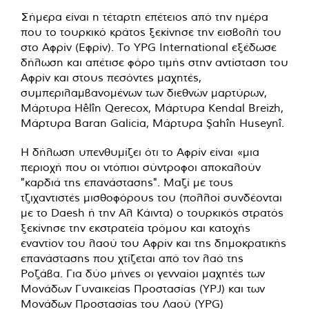
Σήμερα είναι η τέταρτη επέτειος από την ημέρα
που το τουρκικό κράτος ξεκίνησε την εισβολή του
στο Αφρίν (Εφρίν). Το YPG International εξέδωσε
δήλωση και απέτισε φόρο τιμής στην αντίσταση του
Αφρίν και στους πεσόντες μαχητές,
συμπεριλαμβανομένων των διεθνών μαρτύρων,
Μάρτυρα Hêlîn Qerecox, Μάρτυρα Kendal Breizh,
Μάρτυρα Baran Galicia, Μάρτυρα Şahîn Huseynî.
Η δήλωση υπενθυμίζει ότι το Αφρίν είναι «μια
περιοχή που οι ντόπιοι σύντροφοι αποκαλούν
"καρδιά της επανάστασης". Μαζί με τους
τζιχαντιστές μισθοφόρους του (πολλοί συνδέονται
με το Daesh ή την Αλ Κάιντα) ο τουρκικός στρατός
ξεκίνησε την εκστρατεία τρόμου και κατοχής
εναντίον του λαού του Αφρίν και της δημοκρατικής
επανάστασης που χτίζεται από τον λαό της
Ροζάβα. Για δύο μήνες οι γενναίοι μαχητές των
Μονάδων Γυναικείας Προστασίας (YPJ) και των
Μονάδων Προστασίας του Λαού (YPG)