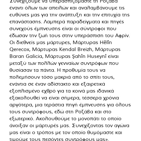
Συνεχίζουμε να υπερασπιζόμαστε τη Ροζάβα
έναντι όλων των απειλών και αναλαμβάνουμε τις
ευθύνες μας για την ανάπτυξη και την επιτυχία της
επανάστασης. Λαμπερά παραδείγματα και πηγές
συνεχούς έμπνευσης είναι οι σύντροφοι που
έδωσαν την ζωή τους στην υπεράσπιση του Αφρίν.
Οι διεθνείς μας μάρτυρες, Μάρτυρας Hêlîn
Qerecox, Μάρτυρας Kendal Breizh, Μάρτυρας
Baran Galicia, Μάρτυρας Şahîn Huseynî είναι
μεταξύ των πολλών γενναίων συντρόφων που
θυσίασαν τα πάντα. Η προθυμία τους να
πολεμήσουν τόσο μακριά από το σπίτι τους,
ενάντια σε έναν αδίστακτο και εξαιρετικά
εξοπλισμένο εχθρό για τα κοινά μας ιδανικά
εξακολουθεί να είναι σήμερα, τέσσερα χρόνια
αργότερα, μια τεράστια πηγή έμπνευσης για όλους
τους συντρόφους, εδώ στη Ροζάβα και στο
εξωτερικό. Ακολουθούμε το μονοπάτι το οποίο
άνοιξαν οι μάρτυρές μας. Συνεχίζοντας τον αγώνα
μας είναι ο τρόπος με τον οποίο θυμόμαστε και
τιμούμε τους πεσόντες συντρόφους μας».