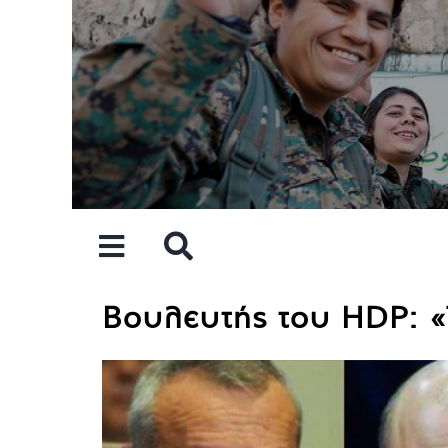
Skip
to
content
Βουλευτής του HDP: «