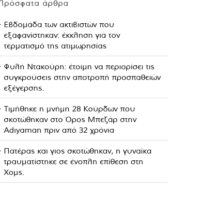
Πρόσφατα άρθρα
Εβδομάδα των ακτιβιστών που
εξαφανίστηκαν: έκκληση για τον
τερματισμό της ατιμωρησίας
Φυλή Ντακούρη: έτοιμη να περιορίσει τις
συγκρούσεις στην αποτροπή προσπαθειών
εξέγερσης.
Τιμήθηκε η μνήμη 28 Κούρδων που
σκοτώθηκαν στο Όρος Μπεζάρ στην
Adıyaman πριν από 32 χρόνια
Πατέρας και γιος σκοτώθηκαν, η γυναίκα
τραυματίστηκε σε ένοπλη επίθεση στη
Χομς.