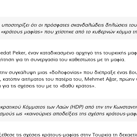
 υποστηρίζει ότι οι πρόσφατες σκανδαλώδεις δηλώσεις του
«κράτους μαφίας» που χτίστηκε από το κυβερνών κόμμα τη
edat Peker, έναν καταδικασμένο αρχηγό της τουρκικής μαφί
ήτηση για τη συνεργασία του καθεστώτος με τη μαφία.
 στην συγκάλυψη μιας «δολοφονίας» που διέπραξε ένας β
r, κατόπιν αιτήματος του πατέρα του, Mehmet Ağar, πρώην
για τις σχέσεις του με το «βαθύ κράτος».
κρατικού Κόμματος των Λαών (HDP) από την την Κωνσταντι
ισμούς ως «καινούριες αποδείξεις της σχέσης κράτους-μαφί
θεσε τις σχέσεις κράτους-μαφίας στην Τουρκία τη δεκαετία 