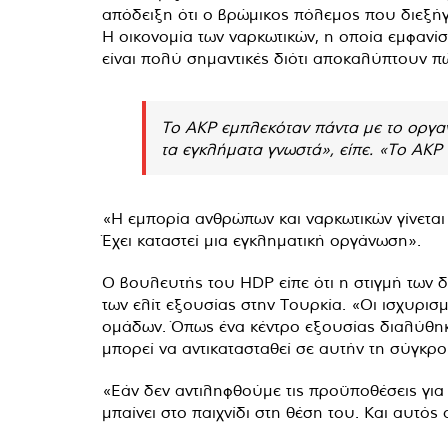
απόδειξη ότι ο βρώμικος πόλεμος που διεξήγ
Η οικονομία των ναρκωτικών, η οποία εμφανίσ
είναι πολύ σημαντικές διότι αποκαλύπτουν 
Το AKP εμπλεκόταν πάντα με το οργα
τα εγκλήματα γνωστά», είπε. «Το AKP
«Η εμπορία ανθρώπων και ναρκωτικών γίνεται
Έχει καταστεί μια εγκληματική οργάνωση».
Ο βουλευτής του HDP είπε ότι η στιγμή των 
των ελίτ εξουσίας στην Τουρκία. «Οι ισχυρι
ομάδων. Όπως ένα κέντρο εξουσίας διαλύθηκε 
μπορεί να αντικατασταθεί σε αυτήν τη σύγκρο
«Εάν δεν αντιληφθούμε τις προϋποθέσεις για
μπαίνει στο παιχνίδι στη θέση του. Και αυτό