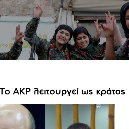
Το AKP λειτουργεί ως κράτος 