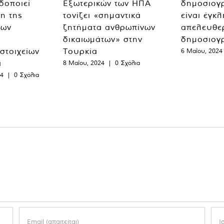
δοποιεί
Εξωτερικών των ΗΠΑ
δημοσιογ
η της
τονίζει «σημαντικά
είναι έγκ
των
ζητήματα ανθρωπίνων
απελευθε
δικαιωμάτων» στην
δημοσιογ
 στοιχείων
Τουρκία
6 Μαΐου, 2024
α
8 Μαΐου, 2024
|
0 Σχόλια
24
|
0 Σχόλια