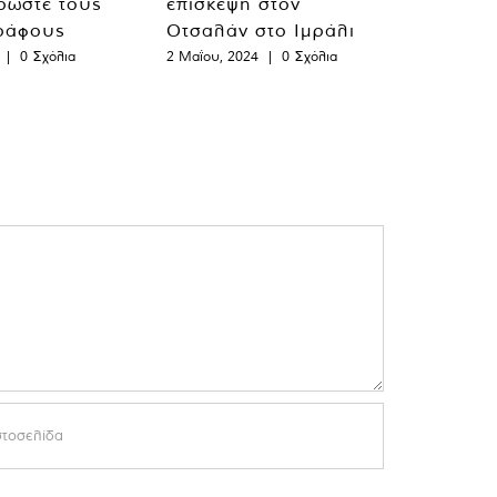
ρώστε τους
επίσκεψη στον
ράφους
Οτσαλάν στο Ιμράλι
|
0 Σχόλια
2 Μαΐου, 2024
|
0 Σχόλια