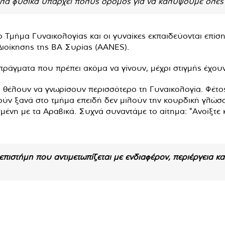
λά φυσικά υπάρχει πολύς δρόμος για να καλύψουμε όλες α
ο Τμήμα Γυναικολογίας και οι γυναίκες εκπαιδεύονται επίσ
Διοίκησης της ΒΑ Συρίας (AANES).
πράγματα που πρέπει ακόμα να γίνουν, μέχρι στιγμής έχουν
ς, θέλουν να γνωρίσουν περισσότερο τη Γυναικολογία. Φέτο
ούν ξανά στο τμήμα επειδή δεν μιλούν την κουρδική γλώσ
ένη με τα Αραβικά. Συχνά συναντάμε το αίτημα: "Ανοίξτε κ
α επιστήμη που αντιμετωπίζεται με ενδιαφέρον, περιέργεια κ