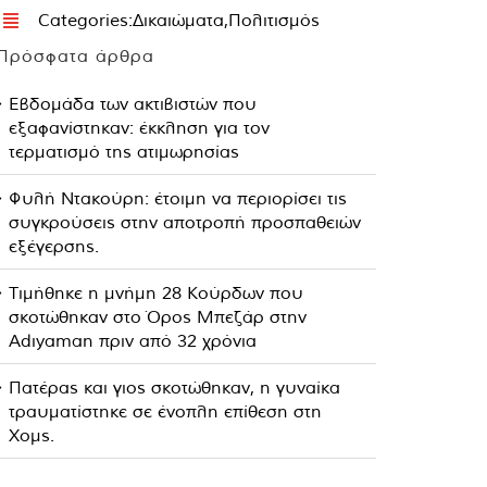
Categories:
Δικαιώματα
,
Πολιτισμός
Πρόσφατα άρθρα
Εβδομάδα των ακτιβιστών που
εξαφανίστηκαν: έκκληση για τον
τερματισμό της ατιμωρησίας
Φυλή Ντακούρη: έτοιμη να περιορίσει τις
συγκρούσεις στην αποτροπή προσπαθειών
εξέγερσης.
Τιμήθηκε η μνήμη 28 Κούρδων που
σκοτώθηκαν στο Όρος Μπεζάρ στην
Adıyaman πριν από 32 χρόνια
Πατέρας και γιος σκοτώθηκαν, η γυναίκα
τραυματίστηκε σε ένοπλη επίθεση στη
Χομς.