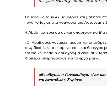
της ζωής και στοχεύουμε σε αυτό. Αλ
Σήμερα φοιτούν 47 μαθήτριες και μαθητές στ
Γυναικολογίας στα γυμνάσια της Αυτόνομης 
Η Abdo πιστεύει ότι αν και υπάρχουν πολλά 
«Οι Αράβισσες γυναίκες, ακόμη και οι άνδρε
κουρδικά έως το επόμενο έτος και θα εγγραφ
Κουρδική, αλλά η ορθογραφία είναι συνυφασμ
ιδιαίτερα υπερήφανους για το έργο μας».
«Εν ολίγοις, η Γυναικολογία είναι μι
και Ανατολικής Συρίας».