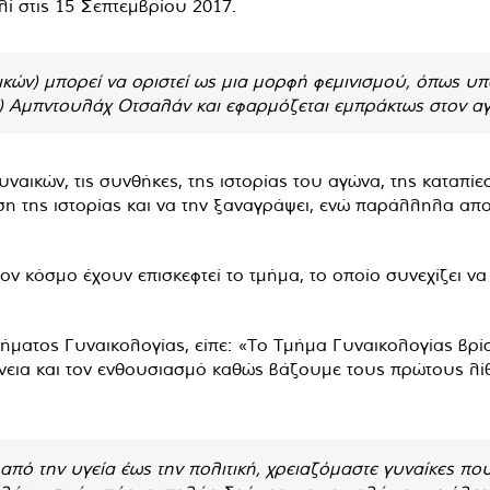
ί στις 15 Σεπτεμβρίου 2017.
ικών) μπορεί να οριστεί ως μια μορφή φεμινισμού, όπως υπ
) Αμπντουλάχ Οτσαλάν και εφαρμόζεται εμπράκτως στον α
ναικών, τις συνθήκες, της ιστορίας του αγώνα, της καταπίε
 της ιστορίας και να την ξαναγράψει, ενώ παράλληλα απο
ν κόσμο έχουν επισκεφτεί το τμήμα, το οποίο συνεχίζει ν
μήματος Γυναικολογίας, είπε: «Το Τμήμα Γυναικολογίας βρίσ
εια και τον ενθουσιασμό καθώς βάζουμε τους πρώτους λίθο
από την υγεία έως την πολιτική, χρειαζόμαστε γυναίκες πο