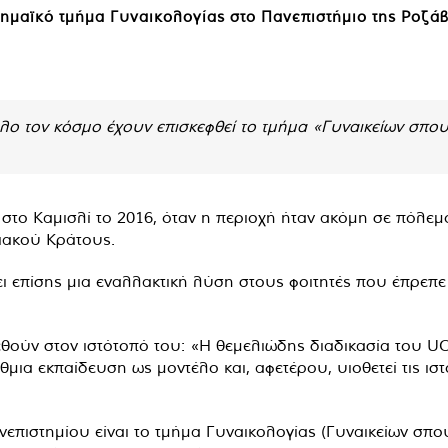
ημαϊκό τμήμα Γυναικολογίας στο Πανεπιστήμιο της Ροζά
λο τον κόσμο έχουν επισκεφθεί το τμήμα «Γυναικείων σπου
το Καμισλί το 2016, όταν η περιοχή ήταν ακόμη σε πόλεμο
ιακού Κράτους.
ι επίσης μια εναλλακτική λύση στους φοιτητές που έπρεπ
θούν στον ιστότοπό του: «Η θεμελιώδης διαδικασία του UO
θμια εκπαίδευση ως μοντέλο και, αφετέρου, υιοθετεί τις ιστ
επιστημίου είναι το τμήμα Γυναικολογίας (Γυναικείων σπο