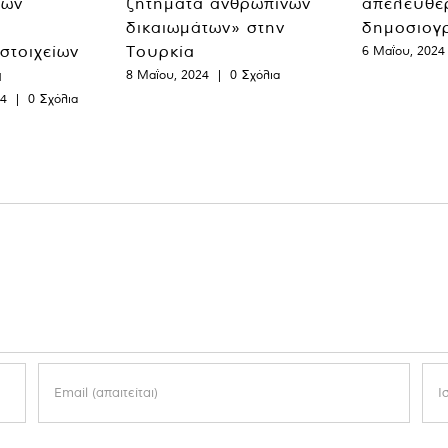
των
ζητήματα ανθρωπίνων
απελευθε
δικαιωμάτων» στην
δημοσιογ
 στοιχείων
Τουρκία
6 Μαΐου, 2024
α
8 Μαΐου, 2024
|
0 Σχόλια
24
|
0 Σχόλια