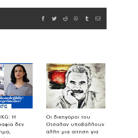
Facebook
Twitter
Reddit
WhatsApp
Tumblr
Email
MKG: Η
Οι δικηγόροι του
ραφία δεν
Οτσαλαν υποβάλλουν
λημα,
άλλη μια αίτηση για