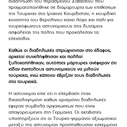
διαδήλωση του περασμένου Σαββάτου που
πραγματοποιήθηκε σε διαμαρτυρία των επιθέσεων
της Τουρκίας στο Ιρακινό Κουρδιστάν, η κουρδική
κοινότητα του Βερολίνου κάνει λόγο και πάλι για
τουρκόφωνους αστυνομικούς στις δυνάμεις
ασφαλείας της πόλης που προκάλεσαν τα
επεισόδια.
Καθώς οι διαδηλωτές σπρώχνονταν στο έδαφος,
αρκετοί συνελήφθησαν και πολλοί
ξυλοκοπήθηκαν, αυτόπτες μάρτυρες ανέφεραν ότι
είδαν ένστολους αστυνομικούς να μιλούν
τούρκικα, ενώ κάποιοι έβριζαν τους διαδηλωτές
στα τουρκικά.
Η αστυνομία είπε ότι η επέμβαση ήταν
δικαιολογημένη καθώς ορισμένοι διαδηλωτές
έφεραν σύμβολα οργανώσεων που είναι
απαγορευμένες στη Γερμανία. Οι ακτιβιστές
υποστηρίζουν ότι οι Τουρκο-γερμανοί αξιωματικοί
μεταξύ της αστυνομίας προσπαθούσαν εσκεμμένα