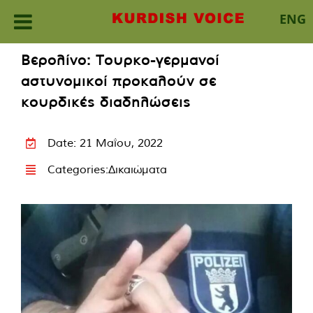
ENG
Skip
Βερολίνο: Τουρκο-γερμανοί
to
αστυνομικοί προκαλούν σε
content
κουρδικές διαδηλώσεις
Date: 21 Μαΐου, 2022
Categories:
Δικαιώματα