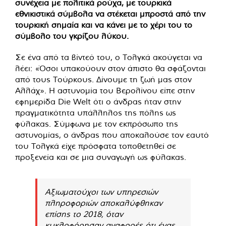
συνέχεια με πολιτικά ρούχα, με τουρκικά
εθνικιστικά σύμβολα να στέκεται μπροστά από την
τουρκική σημαία και να κάνει με το χέρι του το
σύμβολο του γκρίζου λύκου.
Σε ένα από τα βίντεό του, ο Τολγκά ακούγεται να
λέει: «Όσοι υπακούουν στον άπιστο θα σφάζονται
από τους Τούρκους. Δίνουμε τη ζωή μας στον
Αλλάχ». Η αστυνομία του Βερολίνου είπε στην
εφημερίδα Die Welt ότι ο άνδρας ήταν στην
πραγματικότητα υπάλληλος της πόλης ως
φύλακας. Σύμφωνα με τον εκπρόσωπο της
αστυνομίας, ο άνδρας που αποκαλούσε τον εαυτό
του Τολγκά είχε πρόσφατα τοποθετηθεί σε
προξενεία και σε μια συναγωγή ως φύλακας.
Αξιωματούχοι των υπηρεσιών
πληροφοριών αποκαλύφθηκαν
επίσης το 2018, όταν
κυκλοφόρησαν αναφορές ότι ένας