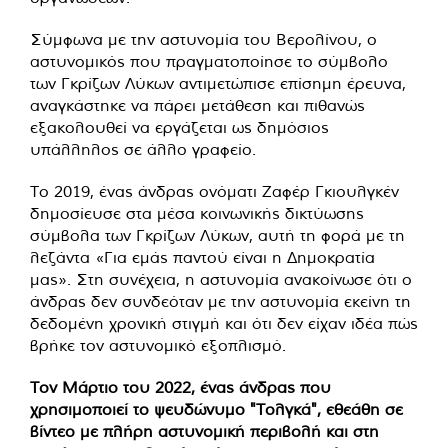
Σύμφωνα με την αστυνομία του Βερολίνου, ο
αστυνομικός που πραγματοποίησε το σύμβολο
των Γκρίζων Λύκων αντιμετώπισε επίσημη έρευνα,
αναγκάστηκε να πάρει μετάθεση και πιθανώς
εξακολουθεί να εργάζεται ως δημόσιος
υπάλληλος σε άλλο γραφείο.
Το 2019, ένας άνδρας ονόματι Ζαφέρ Γκιουλγκέν
δημοσίευσε στα μέσα κοινωνικής δικτύωσης
σύμβολα των Γκρίζων Λύκων, αυτή τη φορά με τη
λεζάντα «Για εμάς παντού είναι η Δημοκρατία
μας». Στη συνέχεια, η αστυνομία ανακοίνωσε ότι ο
άνδρας δεν συνδεόταν με την αστυνομία εκείνη τη
δεδομένη χρονική στιγμή και ότι δεν είχαν ιδέα πώς
βρήκε τον αστυνομικό εξοπλισμό.
Τον Μάρτιο του 2022, ένας άνδρας που
χρησιμοποιεί το ψευδώνυμο "Τολγκά", εθεάθη σε
βίντεο με πλήρη αστυνομική περιβολή και στη