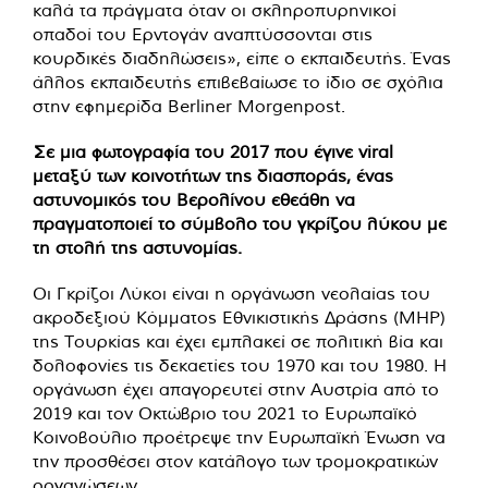
καλά τα πράγματα όταν οι σκληροπυρηνικοί
οπαδοί του Ερντογάν αναπτύσσονται στις
κουρδικές διαδηλώσεις», είπε ο εκπαιδευτής. Ένας
άλλος εκπαιδευτής επιβεβαίωσε το ίδιο σε σχόλια
στην εφημερίδα Berliner Morgenpost.
Σε μια φωτογραφία του 2017 που έγινε viral
μεταξύ των κοινοτήτων της διασποράς, ένας
αστυνομικός του Βερολίνου εθεάθη να
πραγματοποιεί το σύμβολο του γκρίζου λύκου με
τη στολή της αστυνομίας.
Οι Γκρίζοι Λύκοι είναι η οργάνωση νεολαίας του
ακροδεξιού Κόμματος Εθνικιστικής Δράσης (MHP)
της Τουρκίας και έχει εμπλακεί σε πολιτική βία και
δολοφονίες τις δεκαετίες του 1970 και του 1980. Η
οργάνωση έχει απαγορευτεί στην Αυστρία από το
2019 και τον Οκτώβριο του 2021 το Ευρωπαϊκό
Κοινοβούλιο προέτρεψε την Ευρωπαϊκή Ένωση να
την προσθέσει στον κατάλογο των τρομοκρατικών
οργανώσεων.