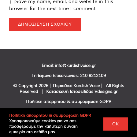
Save my name, email, and website in this
browser for the next time I comment.
Email:
info@kurdishvoice.gr
Τηλέφωνο Επικοινωνίας:
210 8212109
© Copyright
2026 | Περιοδικό Kurdish Voice | All Rights
Reserved | Κατασκευή Ιστοσελίδας
Vdesigns.gr
Πολιτική απορρήτου & συμμόρφωση GDPR
Πολιτική απορρήτου & συμμόρφωση GDPR
|
Χρησιμοποιούμε cookies για να σας
Facebook
Twitter
YouTube
OK
προσφέρουμε την καλύτερη δυνατή
εμπειρία στη σελίδα μας.