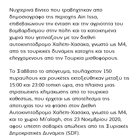
Νυχτερινά βίντεο που τραβήχτηκαν από
δημοσιογράφο της περιοχής Ain Issa,
επιβεβαιώνουν την ένταση και την αγριότητα του
βομβαρδισμού στην πόλη και τα κατοικημένα
χωριά που γειτνιάζουν με τον διεθνή
αυτοκινητόδρομο Χαλέπι-Χασάκα, γνωστό ως M4,
από τις τουρκικές δυνάμεις κατοχής και τους
ελεγχόμενους από την Τουρκία μισθοφόρους.
Το Σάββατο το απόγευμα, τουλάχιστον 150
πυραύλους και ρουκέτες εκτοξεύθηκαν μεταξύ τις
15:00 και 23:00 τοπική ώρα, στα πλαίσια μιας
στρατιωτικής κλιμάκωσης από το τουρκικό
καθεστώς, που έρχεται ως αποτέλεσμα της
αποτυχίας του να φτάσει στον Διεθνή
Αυτοκινητόδρομο Χαλέπι-Χασάκα, γνωστό ως M4,
και το χωριό Mi'alagh, στις 23 Νοεμβρίου 2020,
αφού υπέστη σοβαρές απώλειες από τις Συριακές
Δημοκρατικές Δυνάμεις (SDF).