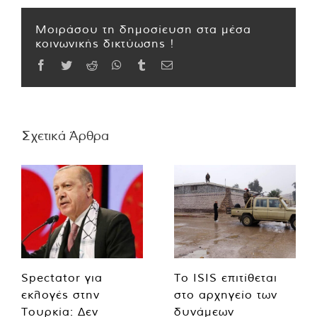
Μοιράσου τη δημοσίευση στα μέσα
κοινωνικής δικτύωσης !
Facebook
Twitter
Reddit
WhatsApp
Tumblr
Email
Σχετικά Άρθρα
Spectator για
Το ISIS επιτίθεται
εκλογές στην
στο αρχηγείο των
Τουρκία: Δεν
δυνάμεων