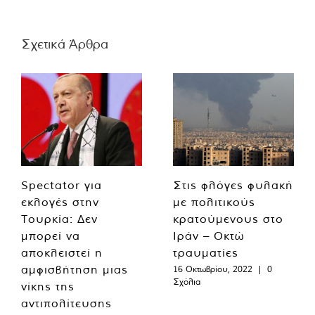
Σχετικά Άρθρα
Spectator για
Στις φλόγες φυλακή
εκλογές στην
με πολιτικούς
Τουρκία: Δεν
κρατούμενους στο
μπορεί να
Ιράν – Οκτώ
αποκλειστεί η
τραυματίες
αμφισβήτηση μιας
16 Οκτωβρίου, 2022
|
0
Σχόλια
νίκης της
αντιπολίτευσης