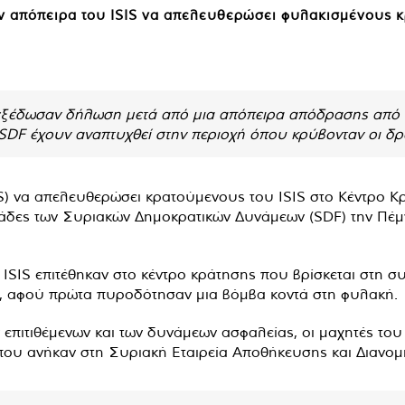
ν απόπειρα του ISIS να απελευθερώσει φυλακισμένους 
εξέδωσαν δήλωση μετά από μια απόπειρα απόδρασης από έ
 SDF έχουν αναπτυχθεί στην περιοχή όπου κρύβονταν οι δρ
S) να απελευθερώσει κρατούμενους του ISIS στο Κέντρο Κ
άδες των Συριακών Δημοκρατικών Δυνάμεων (SDF) την Πέμ
ISIS επιτέθηκαν στο κέντρο κράτησης που βρίσκεται στη σ
IS, αφού πρώτα πυροδότησαν μια βόμβα κοντά στη φυλακή.
πιτιθέμενων και των δυνάμεων ασφαλείας, οι μαχητές του
 που ανήκαν στη Συριακή Εταιρεία Αποθήκευσης και Διανομ