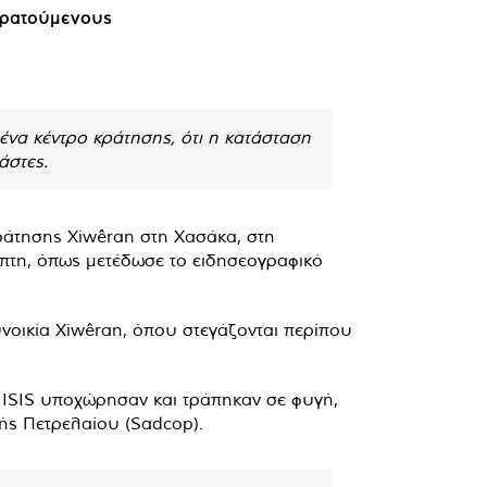
κρατούμενους
να κέντρο κράτησης, ότι η κατάσταση
άστες.
ράτησης Xiwêran στη Χασάκα, στη
πτη, όπως μετέδωσε το ειδησεογραφικό
υνοικία Xiwêran, όπου στεγάζονται περίπου
 ISIS υποχώρησαν και τράπηκαν σε φυγή,
ής Πετρελαίου (Sadcop).