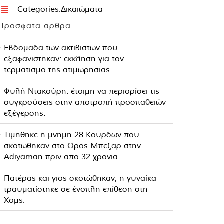
Categories:
Δικαιώματα
Πρόσφατα άρθρα
Εβδομάδα των ακτιβιστών που
εξαφανίστηκαν: έκκληση για τον
τερματισμό της ατιμωρησίας
Φυλή Ντακούρη: έτοιμη να περιορίσει τις
συγκρούσεις στην αποτροπή προσπαθειών
εξέγερσης.
Τιμήθηκε η μνήμη 28 Κούρδων που
σκοτώθηκαν στο Όρος Μπεζάρ στην
Adıyaman πριν από 32 χρόνια
Πατέρας και γιος σκοτώθηκαν, η γυναίκα
τραυματίστηκε σε ένοπλη επίθεση στη
Χομς.