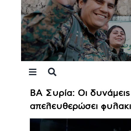
Skip
to
content
ΒΑ Συρία: Οι δυνάμεις
απελευθερώσει φυλακ