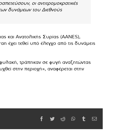
ραπετεύσουν, οι αντιτρομοκρατικές
 των δυνάμεων του Διεθνούς
ας και Ανατολικής Συρίας (AANES),
an έχει τεθεί υπό έλεγχο από τις δυνάμεις
η φυλακή, τράπηκαν σε φυγή αναζητώντας
υχθεί στην περιοχή», αναφέρεται στην
Facebook
Twitter
Reddit
WhatsApp
Tumblr
Email