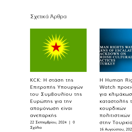
Σχετικά Άρθρα
KCK: Η στάση της
Η Human Ri
Επιτροπής Υπουργών
Watch προει
του Συμβουλίου της
για κλιμάκωσ
Ευρώπης για την
καταστολής 
απομόνωση είναι
κουρδικών
ανεπαρκής
πολιτιστικών
στην Τουρκί
22 Σεπτεμβρίου, 2024
|
0
Σχόλια
16 Αυγούστου, 20