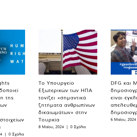
ghts
Το Υπουργείο
DFG και 
δοποιεί
Εξωτερικών των ΗΠΑ
δημοσιογ
η της
τονίζει «σημαντικά
είναι έγκ
των
ζητήματα ανθρωπίνων
απελευθε
δικαιωμάτων» στην
δημοσιογ
 στοιχείων
Τουρκία
6 Μαΐου, 2024
α
8 Μαΐου, 2024
|
0 Σχόλια
24
|
0 Σχόλια