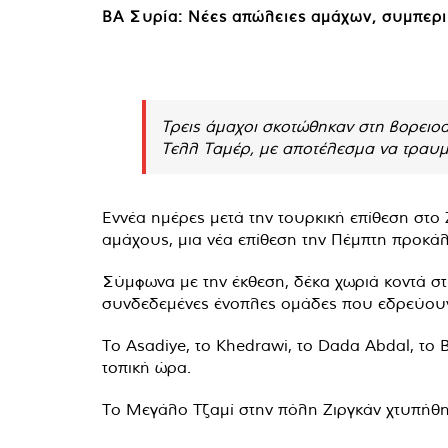
ΒΑ Συρία: Νέες απώλειες αμάχων, συμπερι
Τρεις άμαχοι σκοτώθηκαν στη βορειο
Τελλ Ταμέρ, με αποτέλεσμα να τραυμ
Εννέα ημέρες μετά την τουρκική επίθεση στο
αμάχους, μια νέα επίθεση την Πέμπτη προκά
Σύμφωνα με την έκθεση, δέκα χωριά κοντά στ
συνδεδεμένες ένοπλες ομάδες που εδρεύουν σ
Το Asadiye, το Khedrawi, το Dada Abdal, το 
τοπική ώρα.
Το Μεγάλο Τζαμί στην πόλη Ζιργκάν χτυπήθηκ