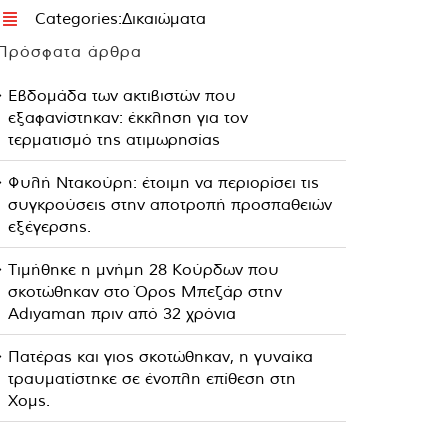
Categories:
Δικαιώματα
Πρόσφατα άρθρα
Εβδομάδα των ακτιβιστών που
εξαφανίστηκαν: έκκληση για τον
τερματισμό της ατιμωρησίας
Φυλή Ντακούρη: έτοιμη να περιορίσει τις
συγκρούσεις στην αποτροπή προσπαθειών
εξέγερσης.
Τιμήθηκε η μνήμη 28 Κούρδων που
σκοτώθηκαν στο Όρος Μπεζάρ στην
Adıyaman πριν από 32 χρόνια
Πατέρας και γιος σκοτώθηκαν, η γυναίκα
τραυματίστηκε σε ένοπλη επίθεση στη
Χομς.