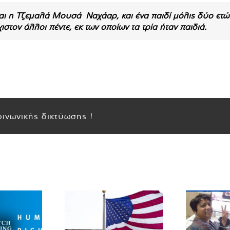
ι η Τζεμαλά Μουσά Ναχάαρ, και ένα παιδί μόλις δύο ετώ
στον άλλοι πέντε, εκ των οποίων τα τρία ήταν παιδιά.
ινωνικής δικτύωσης !