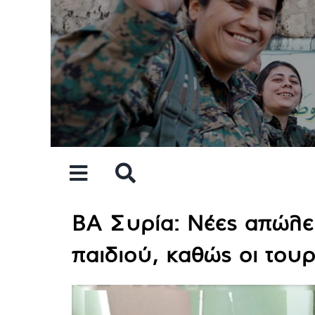
Skip
to
content
ΒΑ Συρία: Νέες απώλε
παιδιού, καθώς οι του