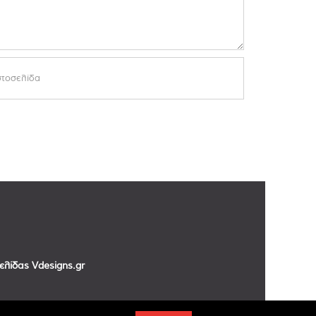
σελίδας
Vdesigns.gr