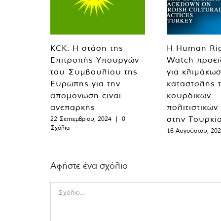
KCK: Η στάση της
Η Human Ri
Επιτροπής Υπουργών
Watch προει
του Συμβουλίου της
για κλιμάκωσ
Ευρώπης για την
καταστολής 
απομόνωση είναι
κουρδικών
ανεπαρκής
πολιτιστικών
στην Τουρκί
22 Σεπτεμβρίου, 2024
|
0
Σχόλια
16 Αυγούστου, 20
Αφήστε ένα σχόλιο
Comment