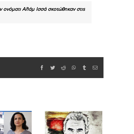
ν ονόματι Αλάμ Ισσά σκοτώθηκαν στις
Facebook
Twitter
Reddit
WhatsApp
Tumblr
Email