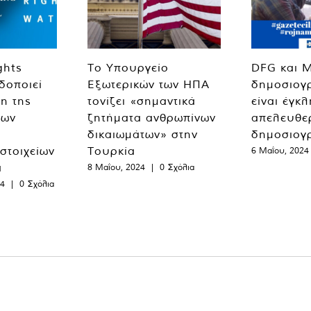
ghts
Το Υπουργείο
DFG και 
δοποιεί
Εξωτερικών των ΗΠΑ
δημοσιογ
η της
τονίζει «σημαντικά
είναι έγκ
των
ζητήματα ανθρωπίνων
απελευθε
δικαιωμάτων» στην
δημοσιογ
 στοιχείων
Τουρκία
6 Μαΐου, 2024
α
8 Μαΐου, 2024
|
0 Σχόλια
24
|
0 Σχόλια