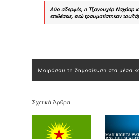
Δύο αδερφές, η Τζαγουχέρ Ναχάαρ κα
επιθέσεις, ενώ τραυματίστηκαν τουλάχι
Μοιράσου τη δημοσίευση στα μέσα κο
Σχετικά Άρθρα