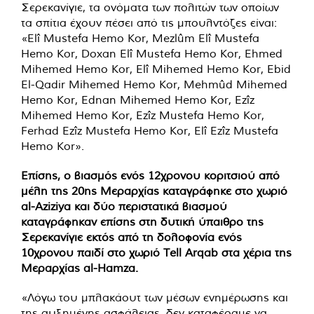
Σερεκανίγιε, τα ονόματα των πολιτών των οποίων
τα σπίτια έχουν πέσει από τις μπουλντόζες είναι:
«Elî Mustefa Hemo Kor, Mezlûm Elî Mustefa
Hemo Kor, Doxan Elî Mustefa Hemo Kor, Ehmed
Mihemed Hemo Kor, Elî Mihemed Hemo Kor, Ebid
El-Qadir Mihemed Hemo Kor, Mehmûd Mihemed
Hemo Kor, Ednan Mihemed Hemo Kor, Ezîz
Mihemed Hemo Kor, Ezîz Mustefa Hemo Kor,
Ferhad Ezîz Mustefa Hemo Kor, Elî Ezîz Mustefa
Hemo Kor».
Επίσης, ο βιασμός ενός 12χρονου κοριτσιού από
μέλη της 20ης Μεραρχίας καταγράφηκε στο χωριό
al-Aziziya και δύο περιστατικά βιασμού
καταγράφηκαν επίσης στη δυτική ύπαιθρο της
Σερεκανίγιε εκτός από τη δολοφονία ενός
10χρονου παιδί στο χωριό Tell Arqab στα χέρια της
Μεραρχίας al-Hamza.
«Λόγω του μπλακάουτ των μέσων ενημέρωσης και
της αυξημένης ασφάλειας, δεν καταφέραμε να