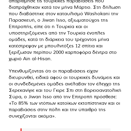
απαρίθμησε τις τουρκικές παραβιάσεις που
διαπράχθηκαν κατά τον μήνα Μάρτιο. Στη δήλωση
που διαβάστηκε στον καταυλισμό Washokani την
Παρασκευή, ο Jiwan Isso, αξιωματούχος της
Επιτροπής, είπε ότι η Τουρκία και οι
υποστηριζόμενες από την Τουρκία ένοπλες
ομάδες, κατά τη διάρκεια του τρέχοντος μήνα
κατέστρεψαν με μπουλντόζες 12 σπίτια και
ξερίζωσαν περίπου 2000 καρποφόρα δέντρα στο
χωριό Ain al-Hisan.
Υπενθυμίζοντας ότι οι παραβιάσεις είχαν
διευρυνθεί, ειδικά αφού οι τουρκικές δυνάμεις και
οι συνδεδεμένες ομάδες ανέλαβαν τον έλεγχο της
Σερεκανίγιε και του Γκιρε Σπι στη βορειοανατολική
Σύρα, ο Jiwan Isso από την Επιτροπή πρόσθεσε:
«Το 85% των ντόπιων κατοίκων εκτοπίστηκαν και οι
παραβιάσεις στην πόλη και την ύπαιθρό της
συνεχίζονται ακόμα».