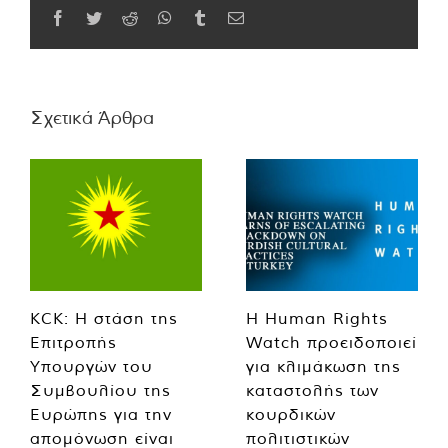
Facebook
Twitter
Reddit
WhatsApp
Tumblr
Email
Σχετικά Άρθρα
KCK: Η στάση της
Η Human Rights
Επιτροπής
Watch προειδοποιεί
Υπουργών του
για κλιμάκωση της
Συμβουλίου της
καταστολής των
Ευρώπης για την
κουρδικών
απομόνωση είναι
πολιτιστικών