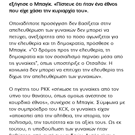
εξήγησε ο Μπαγίκ. «Πίστευε ότι ήταν ένα έθνος
που είχε χάσει την κυριαρχία του».
Οποιαδήποτε προσέγγιση δεν βασίζεται στην
απελευθέρωση των γυναικών δεν μπορεί να
πετύχει, ανεξάρτητα από το πόσο αγωνίζεται για
την ελευθερία και τη δημοκρατία, πρόσθεσε ο
Μπαγίκ. «"Ο δρόμος προς την ελευθερία, τη
δημοκρατία και τον σοσιαλισμό περνάει μέσα από
τις γυναίκες", όπως υποστήριζε ο Οτσαλάν. Η
κοινωνία δεν μπορεί να επιτύχει την ελευθερία της
δίχως την απελευθέρωση των γυναικών».
Ο ηγέτης του PKK «σήκωσε τις γυναίκες από τον
ύπνο του θανάτου, όπως ομοίως ανέστησε το
κουρδικό έθνος», συνέχισε ο Μπαγίκ. Σύμφωνα με
τον συμπρόεδρο του KCK, οι γυναίκες είχαν
«αποκοπεί από την αλήθεια, την ιστορία, τον
πολιτισμό, την ταυτότητα και τις αξίες τους. Ως εκ
τούτου, η υποδούλωση των γυναικών ήταν