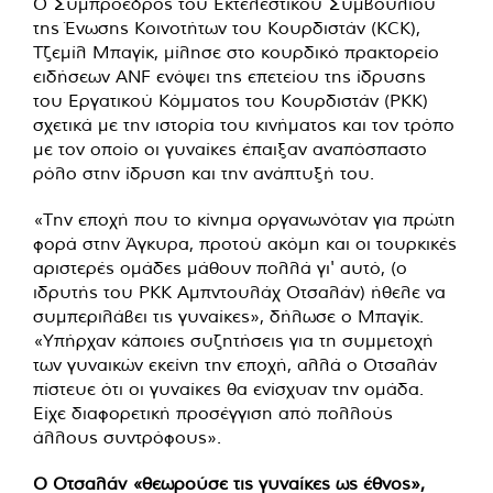
Ο Συμπρόεδρος του Εκτελεστικού Συμβουλίου
της Ένωσης Κοινοτήτων του Κουρδιστάν (KCK),
Τζεμίλ Μπαγίκ, μίλησε στο κουρδικό πρακτορείο
ειδήσεων ANF ενόψει της επετείου της ίδρυσης
του Εργατικού Κόμματος του Κουρδιστάν (PKK)
σχετικά με την ιστορία του κινήματος και τον τρόπο
με τον οποίο οι γυναίκες έπαιξαν αναπόσπαστο
ρόλο στην ίδρυση και την ανάπτυξή του.
«Την εποχή που το κίνημα οργανωνόταν για πρώτη
φορά στην Άγκυρα, προτού ακόμη και οι τουρκικές
αριστερές ομάδες μάθουν πολλά γι' αυτό, (ο
ιδρυτής του ΡΚΚ Αμπντουλάχ Οτσαλάν) ήθελε να
συμπεριλάβει τις γυναίκες», δήλωσε ο Μπαγίκ.
«Υπήρχαν κάποιες συζητήσεις για τη συμμετοχή
των γυναικών εκείνη την εποχή, αλλά ο Οτσαλάν
πίστευε ότι οι γυναίκες θα ενίσχυαν την ομάδα.
Είχε διαφορετική προσέγγιση από πολλούς
άλλους συντρόφους».
Ο Οτσαλάν «θεωρούσε τις γυναίκες ως έθνος»,