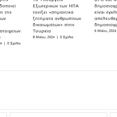
δοποιεί
Εξωτερικών των ΗΠΑ
δημοσιογ
η της
τονίζει «σημαντικά
είναι έγκ
των
ζητήματα ανθρωπίνων
απελευθε
δικαιωμάτων» στην
δημοσιογ
 στοιχείων
Τουρκία
6 Μαΐου, 2024
α
8 Μαΐου, 2024
|
0 Σχόλια
24
|
0 Σχόλια