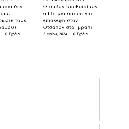
ραφία δεν
Οτσαλαν υποβάλλουν
λημα,
άλλη μια αίτηση για
ρώστε τους
επίσκεψη στον
ράφους
Οτσαλάν στο Ιμράλι
|
0 Σχόλια
2 Μαΐου, 2024
|
0 Σχόλια