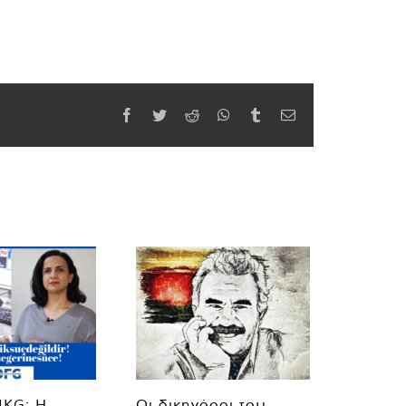
Facebook
Twitter
Reddit
WhatsApp
Tumblr
Email
MKG: Η
Οι δικηγόροι του