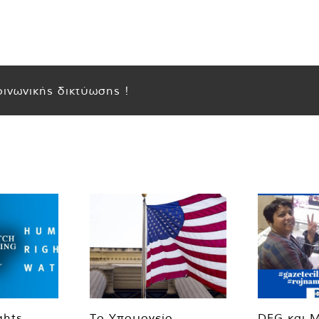
ινωνικής δικτύωσης !
ghts
Το Υπουργείο
DFG και 