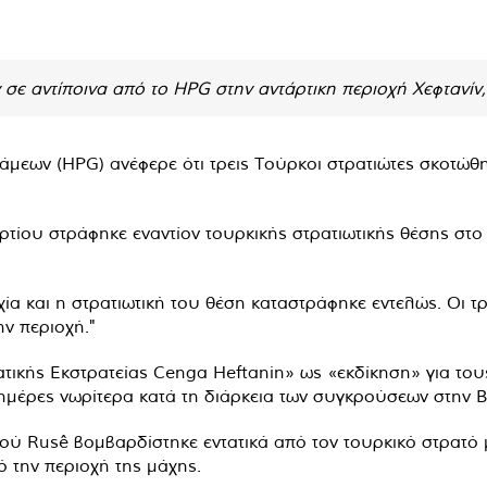
σε αντίποινα από το HPG στην αντάρτικη περιοχή Χεφτανίν,
μεων (HPG) ανέφερε ότι τρεις Τούρκοι στρατιώτες σκοτώθη
ίου στράφηκε εναντίον τουρκικής στρατιωτικής θέσης στο 
ία και η στρατιωτική του θέση καταστράφηκε εντελώς. Οι 
ην περιοχή."
τικής Εκστρατείας Cenga Heftanin» ως «εκδίκηση» για τους
 ημέρες νωρίτερα κατά τη διάρκεια των συγκρούσεων στην 
ύ Rusê βομβαρδίστηκε εντατικά από τον τουρκικό στρατό μ
 την περιοχή της μάχης.