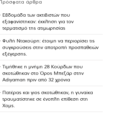
Πρόσφατα άρθρα
Εβδομάδα των ακτιβιστών που
εξαφανίστηκαν: έκκληση για τον
τερματισμό της ατιμωρησίας
Φυλή Ντακούρη: έτοιμη να περιορίσει τις
συγκρούσεις στην αποτροπή προσπαθειών
εξέγερσης.
Τιμήθηκε η μνήμη 28 Κούρδων που
σκοτώθηκαν στο Όρος Μπεζάρ στην
Adıyaman πριν από 32 χρόνια
Πατέρας και γιος σκοτώθηκαν, η γυναίκα
τραυματίστηκε σε ένοπλη επίθεση στη
Χομς.