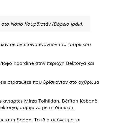
 στο Νότιο Κουρδιστάν (Βόρειο Ιράκ).
καν σε αντίποινα εναντίον του τουρκικού
λόφο Koordine στην περιοχή Bektorya και
τρεις στρατιώτες που βρίσκονταν στο οχύρωμα
 αντάρτες Mîrza Tolhildan, Bêrîtan Kobanê
Bektorya, σύμφωνα με τη δήλωση.
ετά τη δράση. Το ίδιο απόγευμα, οι