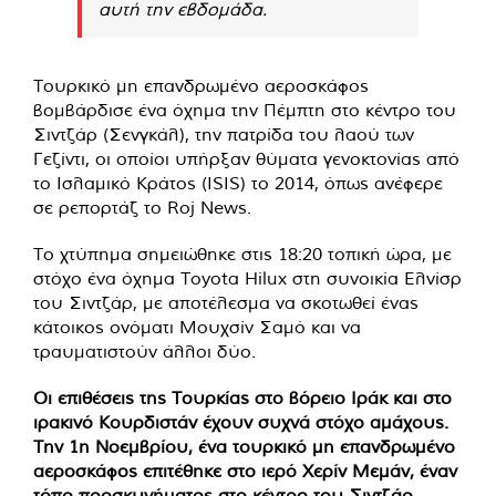
αυτή την εβδομάδα.
Τουρκικό μη επανδρωμένο αεροσκάφος
βομβάρδισε ένα όχημα την Πέμπτη στο κέντρο του
Σιντζάρ (Σενγκάλ), την πατρίδα του λαού των
Γεζίντι, οι οποίοι υπήρξαν θύματα γενοκτονίας από
το Ισλαμικό Κράτος (ISIS) το 2014, όπως ανέφερε
σε ρεπορτάζ το Roj News.
Το χτύπημα σημειώθηκε στις 18:20 τοπική ώρα, με
στόχο ένα όχημα Toyota Hilux στη συνοικία Ελνίσρ
του Σιντζάρ, με αποτέλεσμα να σκοτωθεί ένας
κάτοικος ονόματι Μουχσίν Σαμό και να
τραυματιστούν άλλοι δύο.
Οι επιθέσεις της Τουρκίας στο βόρειο Ιράκ και στο
ιρακινό Κουρδιστάν έχουν συχνά στόχο αμάχους.
Την 1η Νοεμβρίου, ένα τουρκικό μη επανδρωμένο
αεροσκάφος επιτέθηκε στο ιερό Χερίν Μεμάν, έναν
τόπο προσκυνήματος στο κέντρο του Σιντζάρ,