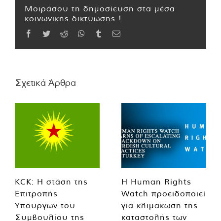
Μοιράσου τη δημοσίευση στα μέσα
κοινωνικής δικτύωσης !
Facebook
Twitter
Reddit
WhatsApp
Tumblr
Email
Σχετικά Άρθρα
KCK: Η στάση της
Η Human Rights
Επιτροπής
Watch προειδοποιεί
Υπουργών του
για κλιμάκωση της
Συμβουλίου της
καταστολής των