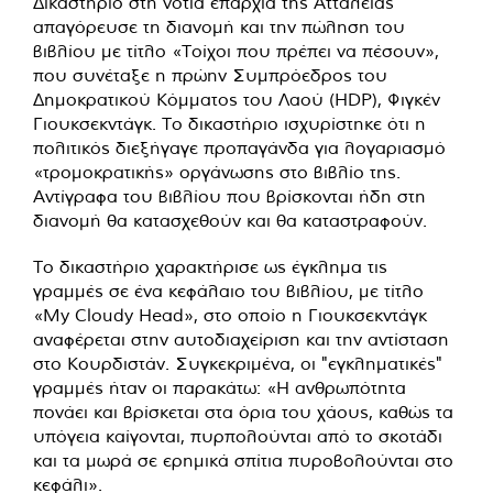
Δικαστήριο στη νότια επαρχία της Αττάλειας
απαγόρευσε τη διανομή και την πώληση του
βιβλίου με τίτλο «Τοίχοι που πρέπει να πέσουν»,
που συνέταξε η πρώην Συμπρόεδρος του
Δημοκρατικού Κόμματος του Λαού (HDP), Φιγκέν
Γιουκσεκντάγκ. Το δικαστήριο ισχυρίστηκε ότι η
πολιτικός διεξήγαγε προπαγάνδα για λογαριασμό
«τρομοκρατικής» οργάνωσης στο βιβλίο της.
Αντίγραφα του βιβλίου που βρίσκονται ήδη στη
διανομή θα κατασχεθούν και θα καταστραφούν.
Το δικαστήριο χαρακτήρισε ως έγκλημα τις
γραμμές σε ένα κεφάλαιο του βιβλίου, με τίτλο
«My Cloudy Head», στο οποίο η Γιουκσεκντάγκ
αναφέρεται στην αυτοδιαχείριση και την αντίσταση
στο Κουρδιστάν. Συγκεκριμένα, οι "εγκληματικές"
γραμμές ήταν οι παρακάτω: «Η ανθρωπότητα
πονάει και βρίσκεται στα όρια του χάους, καθώς τα
υπόγεια καίγονται, πυρπολούνται από το σκοτάδι
και τα μωρά σε ερημικά σπίτια πυροβολούνται στο
κεφάλι».