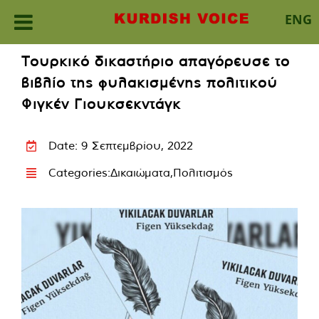
ENG
Skip
Τουρκικό δικαστήριο απαγόρευσε το
to
βιβλίο της φυλακισμένης πολιτικού
content
Φιγκέν Γιουκσεκντάγκ
Date: 9 Σεπτεμβρίου, 2022
Categories:
Δικαιώματα
,
Πολιτισμός