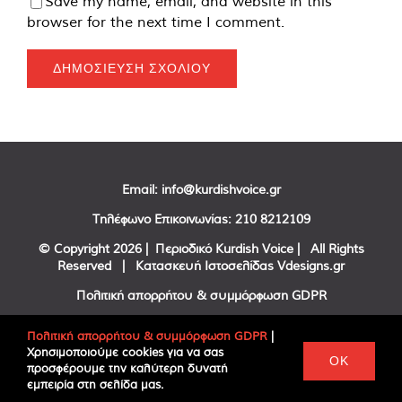
Save my name, email, and website in this
browser for the next time I comment.
Email:
info@kurdishvoice.gr
Τηλέφωνο Επικοινωνίας:
210 8212109
© Copyright
2026 | Περιοδικό Kurdish Voice | All Rights
Reserved | Κατασκευή Ιστοσελίδας
Vdesigns.gr
Πολιτική απορρήτου & συμμόρφωση GDPR
Πολιτική απορρήτου & συμμόρφωση GDPR
|
Χρησιμοποιούμε cookies για να σας
Facebook
Twitter
YouTube
OK
προσφέρουμε την καλύτερη δυνατή
εμπειρία στη σελίδα μας.