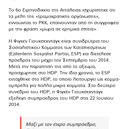
Το 6ο Ειρηνοδικείο της Αττάλειας ισχυρίστηκε ότι
τα μέλη της «τρομοκρατικής οργάνωσης»,
εννοώντας το PKK, επαινούνταν από τη συγγραφέα
με την φράση «μωρά σε ερημικά σπίτια».
Η Φιγκέν Γιουκσεκντάγκ είναι συνιδρύτρια του
Σοσιαλιστικού Κόμματος των Καταπιεσμένων
(Ezilenlerin Sosyalist Partisi, ESP) και διετέλεσε
πρόεδρός του μέχρι τον Σεπτέμβριο του 2014.
Μετά την παραίτησή της από το αξίωμα,
προσχώρησε στο HDP. Την ίδια χρονιά, το ESP
εντάχθηκε στο HDP, το οποίο λειτουργεί ως κόμμα-
ομπρέλα για πολλά μικρά κόμματα. Στο δεύτερο
συνέδριο του HDP, η Φιγκέν Γιουκσεκντάγκ
εξελέγη συμπρόεδρος του HDP στις 22 Ιουνίου
2014.
Μαζί με τον έτερο συμπρόεδρο,