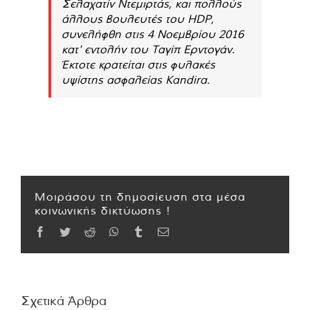
Σελαχατίν Ντεμιρτάς, και πολλούς
άλλους βουλευτές του HDP,
συνελήφθη στις 4 Νοεμβρίου 2016
κατ' εντολήν του Ταγίπ Ερντογάν.
Έκτοτε κρατείται στις φυλακές
υψίστης ασφαλείας Kandira.
Μοιράσου τη δημοσίευση στα μέσα
κοινωνικής δικτύωσης !
Facebook
Twitter
Reddit
WhatsApp
Tumblr
Email
Σχετικά Άρθρα