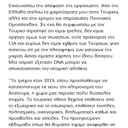
Επισυνάπτω την απόφαση της οργάνωσης. Από την
Ελλάδα στέλνω τα χαιρετίσματα μου στην Τουρκία,
αλλά και στις έρημες και απρόσωπες Ποντιακές
Ομοσπονδίες. Σε ένα θα συμφωνήσω με τον
Τούρκο στρατηγό ότι είμαι τρελός, δεν είμαι
όργανο όμως των σιωνιστών, ούτε πράκτορας της
CIA και κυρίως δεν είμαι εχθρός των Τούρκων, γιατί
πιστεύω ότι με την πλειοψηφία των κατοίκων της
μικράς Ασίας είμαστε καρπός του ίδιου δέντρου.
Μία ιατρική εξέταση DNA μπορεί να
αποκαταστήσει την ιστορική αλήθεια.
“To τρέχον έτος 2019, όπου προσπαθούμε να
κατανοήσουμε εκ νέου την κληρονομιά του
Ατατούρκ, η χώρα μας περνάει πολύ δύσκολες
στιγμές. Το τουρκικό έθνος δέχεται επιθέσεις από
το εξωτερικό και το εσωτερικό, επιθέσεις ένοπλες,
πολιτισμικές, οικονομικές, διπλωματικές καθώς και
προσβολές και απειλές. Την προηγούμενη
εβδομάδα όπως θα θυμάστε είχαμε αναφερθεί σε