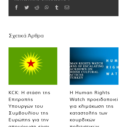
Facebook
Twitter
Reddit
WhatsApp
Tumblr
Email
Σχετικά Άρθρα
KCK: Η στάση της
Η Human Rights
Επιτροπής
Watch προειδοποιεί
Υπουργών του
για κλιμάκωση της
Συμβουλίου της
καταστολής των
Ευρώπης για την
κουρδικών
απομόνωση είναι
πολιτιστικών