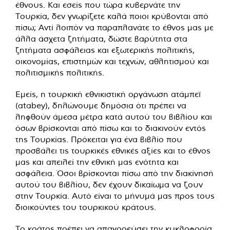
έθνους. Και εσείς που τώρα κυβερνάτε την
Τουρκία, δεν γνωρίζετε καλά ποιοι κρύβονται από
πίσω; Αντί λοιπόν να παραπλανάτε το έθνος μας με
άλλα άσχετα ζητήματα, δώστε βαρύτητα στα
ζητήματα ασφάλειας και εξωτερικής πολιτικής,
οικονομίας, επιστημών και τεχνών, αθλητισμού και
πολιτισμικής πολιτικής.
Εμείς, η τουρκική εθνικιστική οργάνωση ατάμπεϊ
(atabey), δηλώνουμε δημόσια ότι πρέπει να
ληφθούν άμεσα μέτρα κατά αυτού του βιβλίου και
όσων βρίσκονται από πίσω και το διακινούν εντός
της Τουρκίας. Πρόκειται για ένα βιβλίο που
προσβάλει τις τουρκικές εθνικές αξίες και το έθνος
μας και απειλεί την εθνική μας ενότητα και
ασφάλεια. Όσοι βρίσκονται πίσω από την διακίνησή
αυτού του βιβλίου, δεν έχουν δικαίωμα να ζουν
στην Τουρκία. Αυτό είναι το μήνυμά μας προς τους
διοικούντες του τουρκικού κράτους.
Το κράτος πρέπει να απαγορεύσει την κυκλοφορία