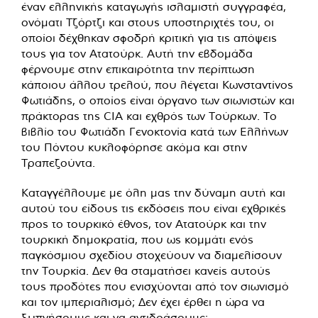
έναν ελληνικής καταγωγής ισλαμιστή συγγραφέα,
ονόματι Τζόρτζι και στους υποστηριχτές του, οι
οποίοι δέχθηκαν σφοδρή κριτική για τις απόψεις
τους για τον Ατατούρκ. Αυτή την εβδομάδα
φέρνουμε στην επικαιρότητα την περίπτωση
κάποιου άλλου τρελού, που λέγεται Κωνσταντίνος
Φωτιάδης, ο οποίος είναι όργανο των σιωνιστών και
πράκτορας της CIA και εχθρός των Τούρκων. Το
βιβλίο του Φωτιάδη Γενοκτονία κατά των Ελλήνων
του Πόντου κυκλοφόρησε ακόμα και στην
Τραπεζούντα.
Καταγγέλλουμε με όλη μας την δύναμη αυτή και
αυτού του είδους τις εκδόσεις που είναι εχθρικές
προς το τουρκικό έθνος, τον Ατατούρκ και την
τουρκική δημοκρατία, που ως κομμάτι ενός
παγκόσμιου σχεδίου στοχεύουν να διαμελίσουν
την Τουρκία. Δεν θα σταματήσει κανείς αυτούς
τους προδότες που ενισχύονται από τον σιωνισμό
και τον ιμπεριαλισμό; Δεν έχει έρθει η ώρα να
ξυπνήσουμε και να αντιδράσουμε;