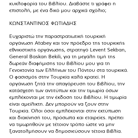
κυκλοφορία του βιβλίου. Διαβάστε τι γράφει η
επιστολή, με ένα δικό μου αρχικά σχόλιο;
ΚΩΝΣΤΑΝΤΙΝΟΣ ΦΩΤΙΑΔΗΣ
Ευχαριστώ την παραστρατιωτική τουρκική
οργάνωση Atabey και τον πρόεδρο της τουρκικής
εθνικιστικής οργάνωσης, στρατηγό Levent Sekban,
General Baskan Bekili, για τη μεγάλη τιμή της
δωρεάν διαφήμισης του βιβλίου μου για τη
Γενοκτονία των Ελλήνων του Πόντου στα τουρκικά.
Ο φασισμός στην Τουρκία καλά κρατεί. Η
οργάνωση ζητά την απαγόρευση του βιβλίου, την
κατάσχεση των αντιτύπων και την τιμωρία όσων
εμπλέκονται με την έκδοση του βιβλίου. Η τιμωρία
είναι αμείλικτη. Δεν μπορούν να ζουν στην
Τουρκία. Όλοι όσοι εμπλέκονται στην εκτύπωση
και διακίνησή του, πρόσωπα και εταιρείες. πρέπει
να τιμωρηθούν με τέτοιον τρόπο ώστε να μην
ξανατολμήσουν να δημοσιεύσουν τέτοια βιβλία.