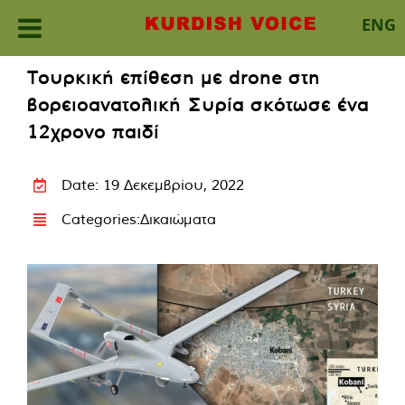
ENG
Skip
Τουρκική επίθεση με drone στη
to
βορειοανατολική Συρία σκότωσε ένα
content
12χρονο παιδί
Date: 19 Δεκεμβρίου, 2022
Categories:
Δικαιώματα