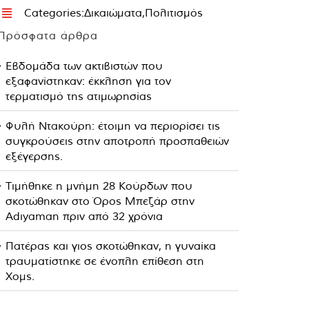
Categories:
Δικαιώματα
,
Πολιτισμός
Πρόσφατα άρθρα
Εβδομάδα των ακτιβιστών που
εξαφανίστηκαν: έκκληση για τον
τερματισμό της ατιμωρησίας
Φυλή Ντακούρη: έτοιμη να περιορίσει τις
συγκρούσεις στην αποτροπή προσπαθειών
εξέγερσης.
Τιμήθηκε η μνήμη 28 Κούρδων που
σκοτώθηκαν στο Όρος Μπεζάρ στην
Adıyaman πριν από 32 χρόνια
Πατέρας και γιος σκοτώθηκαν, η γυναίκα
τραυματίστηκε σε ένοπλη επίθεση στη
Χομς.