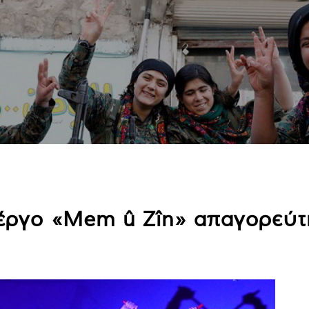
έργο «Mem û Zîn» απαγορεύτη