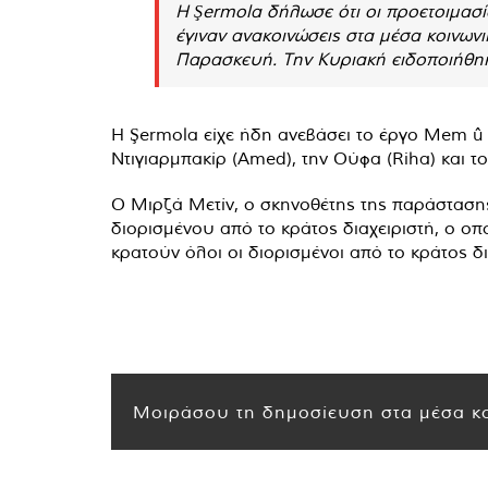
Η Şermola δήλωσε ότι οι προετοιμασίε
έγιναν ανακοινώσεις στα μέσα κοινων
Παρασκευή. Την Κυριακή ειδοποιήθηκ
Η Şermola είχε ήδη ανεβάσει το έργο Mem û 
Ντιγιαρμπακίρ (Amed), την Ούφα (Riha) και το 
Ο Μιρζά Μετίν, ο σκηνοθέτης της παράστασης
διορισμένου από το κράτος διαχειριστή, ο οπ
κρατούν όλοι οι διορισμένοι από το κράτος δ
Μοιράσου τη δημοσίευση στα μέσα κο