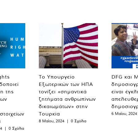
ghts
Το Υπουργείο
DFG και 
δοποιεί
Εξωτερικών των ΗΠΑ
δημοσιογ
η της
τονίζει «σημαντικά
είναι έγκ
των
ζητήματα ανθρωπίνων
απελευθε
δικαιωμάτων» στην
δημοσιογ
 στοιχείων
Τουρκία
6 Μαΐου, 2024
α
8 Μαΐου, 2024
|
0 Σχόλια
24
|
0 Σχόλια