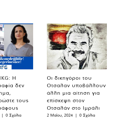
MKG: Η
Οι δικηγόροι του
ραφία δεν
Οτσαλαν υποβάλλουν
λημα,
άλλη μια αίτηση για
ρώστε τους
επίσκεψη στον
ράφους
Οτσαλάν στο Ιμράλι
|
0 Σχόλια
2 Μαΐου, 2024
|
0 Σχόλια