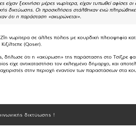
ς είχαν ξεκινήσει μέρες νωρίτερα, είχαν τυπωθεί αφίσες οι
ικής δικτύωσης. Οι προσκλήσεις στάλθηκαν ενώ πληρώθηκε μ
αν ότι η παράσταση «ακυρώνεται».
Zîn νωρίτερα σε άλλες πόλεις με κουρδική πλειοψηφία κατο
Κιζίλτεπε (Qoser).
, δήλωσε ότι η «ακύρωση» της παράστασης στο Τσίζρε φαίνε
οίος είχε αντικαταστήσει τον εκλεγμένο δήμαρχο, και αποτε
ιαχειριστές στην περιοχή εναντίον των παραστάσεων στα κο
ινωνικής δικτύωσης !