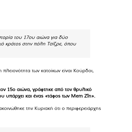
τορία του 17ου αιώνα για δύο
κό κράτος στην πόλη Τσίζρε, όπου
η πλειονότητα των κατοίκων είναι Κούρδοι,
τον 15ο αιώνα, γράφτηκε από τον θρυλικό
που υπάρχει και ένας «τάφος των Mem Zîn».
ακοινώθηκε την Κυριακή ότι ο περιφερειάρχης