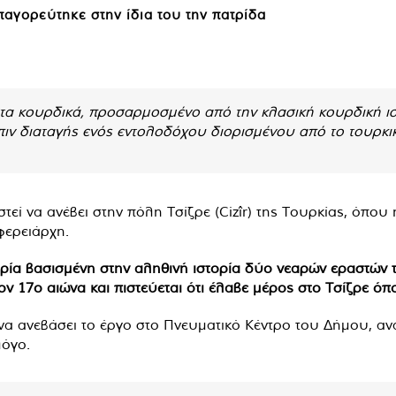
αγορεύτηκε στην ίδια του την πατρίδα
τα κουρδικά, προσαρμοσμένο από την κλασική κουρδική ισ
ιν διαταγής ενός εντολοδόχου διορισμένου από το τουρκι
εί να ανέβει στην πόλη Τσίζρε (Cizîr) της Τουρκίας, όπου 
φερειάρχη.
τορία βασισμένη στην αληθινή ιστορία δύο νεαρών εραστών 
ν 17ο αιώνα και πιστεύεται ότι έλαβε μέρος στο Τσίζρε ό
 να ανεβάσει το έργο στο Πνευματικό Κέντρο του Δήμου, αν
λόγο.