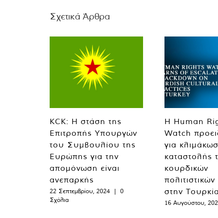
Σχετικά Άρθρα
KCK: Η στάση της
Η Human Ri
Επιτροπής Υπουργών
Watch προει
του Συμβουλίου της
για κλιμάκωσ
Ευρώπης για την
καταστολής 
απομόνωση είναι
κουρδικών
ανεπαρκής
πολιτιστικών
στην Τουρκί
22 Σεπτεμβρίου, 2024
|
0
Σχόλια
16 Αυγούστου, 20