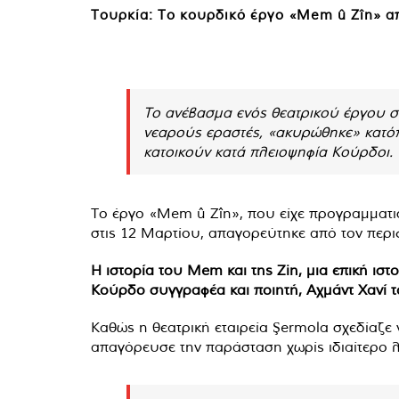
Τουρκία: Το κουρδικό έργο «Mem û Zîn» απ
Το ανέβασμα ενός θεατρικού έργου σ
νεαρούς εραστές, «ακυρώθηκε» κατόπ
κατοικούν κατά πλειοψηφία Κούρδοι.
Το έργο «Mem û Zîn», που είχε προγραμματιστ
στις 12 Μαρτίου, απαγορεύτηκε από τον περι
Η ιστορία του Mem και της Zin, μια επική ισ
Κούρδο συγγραφέα και ποιητή, Αχμάντ Χανί το
Καθώς η θεατρική εταιρεία Şermola σχεδίαζε
απαγόρευσε την παράσταση χωρίς ιδιαίτερο 