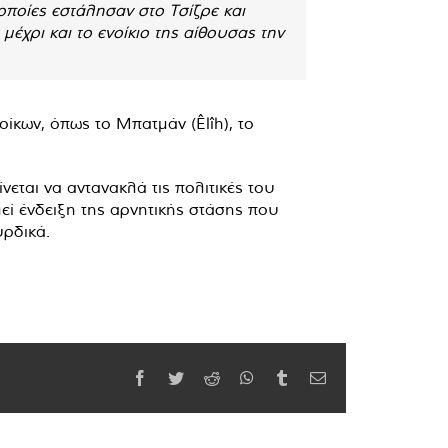
 οποίες εστάλησαν στο Τσίζρε και
έχρι και το ενοίκιο της αίθουσας την
ίκων, όπως το Μπατμάν (Êlîh), το
ται να αντανακλά τις πολιτικές του
λεί ένδειξη της αρνητικής στάσης που
υρδικά.
Facebook
Twitter
Reddit
WhatsApp
Tumblr
Email