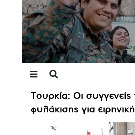
Skip
to
content
Τουρκία: Οι συγγενείς
φυλάκισης για ειρηνικ