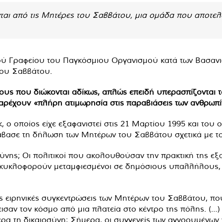
ται από τις Μητέρες του Σαββάτου, μια ομάδα που αποτελ
ύ Γραφείου του Παγκόσμιου Οργανισμού κατά των Βασανισ
του Σαββάτου.
υς που διώκονται αδίκως, απλώς επειδή υπερασπίζονται τ
υ παρέχουν «πλήρη ατιμωρησία στις παραβιάσεις των ανθρωπ
 ο οποίος είχε εξαφανιστεί στις 21 Μαρτίου 1995 και του
ιάβασε τη δήλωση των Μητέρων του Σαββάτου σχετικά με το
σύνης; Οι πολιτικοί που ακολουθούσαν την πρακτική της εξ
κυκλοφορούν μεταμφιεσμένοι σε δημόσιους υπαλλήλους, θ
τις ειρηνικές συγκεντρώσεις των Μητέρων του Σαββάτου, 
σαν τον κόσμο από μια πλατεία στο κέντρο της πόλης. (…) 
μερα τη δικαιοσύνη; Σήμερα, οι συγγενείς των αγνοουμένων