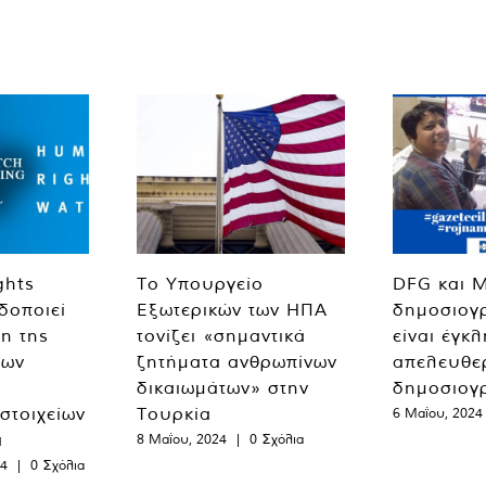
ghts
Το Υπουργείο
DFG και 
δοποιεί
Εξωτερικών των ΗΠΑ
δημοσιογ
η της
τονίζει «σημαντικά
είναι έγκ
των
ζητήματα ανθρωπίνων
απελευθε
δικαιωμάτων» στην
δημοσιογ
 στοιχείων
Τουρκία
6 Μαΐου, 2024
α
8 Μαΐου, 2024
|
0 Σχόλια
24
|
0 Σχόλια