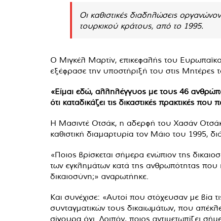
Οι καθιστικές διαδηλώσεις οργανώνον
τουρκικού κράτους, από το 1995.
Ο Μιγκέλ Μαρτίν, επικεφαλής του Ευρωπαϊκο
εξέφρασε την υποστήριξή του στις Μητέρες 
«Είμαι εδώ, αλληλέγγυος με τους 46 ανθρώπο
ότι καταδικάζει τις δικαστικές πρακτικές πο
Η Μασιντέ Οτσάκ, η αδερφή του Χασάν Οτσάκ,
καθιστική διαμαρτυρία τον Μάιο του 1995, δ
«Ποιος βρίσκεται σήμερα ενώπιον της δικαιο
των εγκλημάτων κατά της ανθρωπότητας που 
δικαιοσύνη;» αναρωτήηκε.
Και συνέχισε: «Αυτοί που στόχευσαν με βία 
συνταγματικών τους δικαιωμάτων, που απέκλει
σίγουρα όχι. Λοιπόν, ποιος αντιμετωπίζει σή