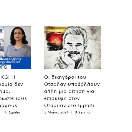
MKG: Η
Οι δικηγόροι του
ραφία δεν
Οτσαλαν υποβάλλουν
λημα,
άλλη μια αίτηση για
ρώστε τους
επίσκεψη στον
ράφους
Οτσαλάν στο Ιμράλι
|
0 Σχόλια
2 Μαΐου, 2024
|
0 Σχόλια