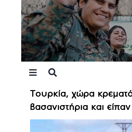
Skip
to
content
Τουρκία, χώρα κρεματ
βασανιστήρια και είπαν