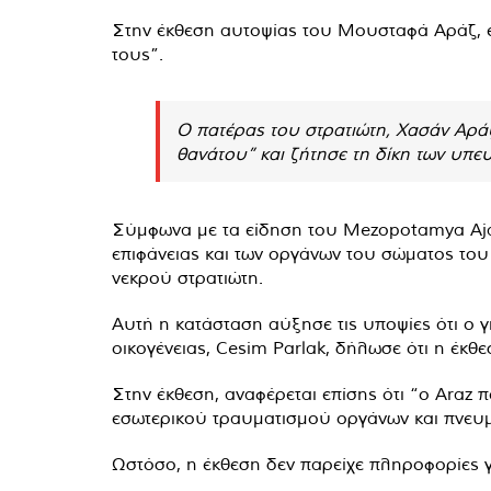
Στην έκθεση αυτοψίας του Μουσταφά Αράζ, έ
τους”.
Ο πατέρας του στρατιώτη, Χασάν Αράζ 
θανάτου” και ζήτησε τη δίκη των υπε
Σύμφωνα με τα είδηση του Mezopotamya Ajans
επιφάνειας και των οργάνων του σώματος του
νεκρού στρατιώτη.
Αυτή η κατάσταση αύξησε τις υποψίες ότι ο γ
οικογένειας, Cesim Parlak, δήλωσε ότι η έκθ
Στην έκθεση, αναφέρεται επίσης ότι “ο Araz
εσωτερικού τραυματισμού οργάνων και πνευ
Ωστόσο, η έκθεση δεν παρείχε πληροφορίες 