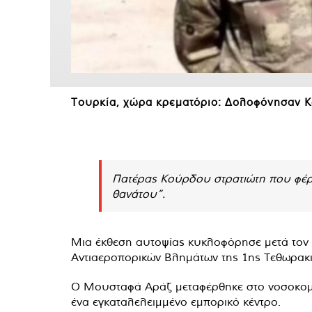
Τουρκία, χώρα κρεματόριο: Δολοφόνησαν Κο
Πατέρας Κούρδου στρατιώτη που φέρετ
θανάτου”.
Μια έκθεση αυτοψίας κυκλοφόρησε μετά τον 
Αντιαεροπορικών Βλημάτων της 1ης Τεθωρακι
Ο Μουσταφά Αράζ μεταφέρθηκε στο νοσοκομεί
ένα εγκαταλελειμμένο εμπορικό κέντρο.