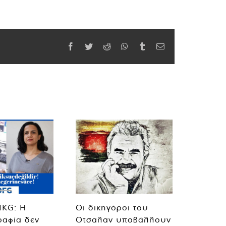
Facebook
Twitter
Reddit
WhatsApp
Tumblr
Email
MKG: Η
Οι δικηγόροι του
ραφία δεν
Οτσαλαν υποβάλλουν