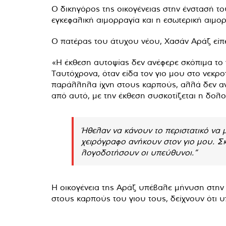
Ο δικηγόρος της οικογένειας στην ένστασή του
εγκεφαλική αιμορραγία και η εσωτερική αιμ
Ο πατέρας του άτυχου νέου, Χασάν Αράζ είπε
«Η έκθεση αυτοψίας δεν ανέφερε σκόπιμα το π
Ταυτόχρονα, όταν είδα τον γιο μου στο νεκρο
παράλληλα ίχνη στους καρπούς, αλλά δεν ανα
από αυτό, με την έκθεση συσκοτίζεται η δολ
Ήθελαν να κάνουν το περιστατικό να 
χειρόγραφο ανήκουν στον γιο μου. Σ
λογοδοτήσουν οι υπεύθυνοι.”
Η οικογένεια της Αράζ υπέβαλε μήνυση στην
στους καρπούς του γιου τους, δείχνουν ότι 