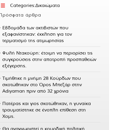
Categories:
Δικαιώματα
Πρόσφατα άρθρα
Εβδομάδα των ακτιβιστών που
εξαφανίστηκαν: έκκληση για τον
τερματισμό της ατιμωρησίας
Φυλή Ντακούρη: έτοιμη να περιορίσει τις
συγκρούσεις στην αποτροπή προσπαθειών
εξέγερσης.
Τιμήθηκε η μνήμη 28 Κούρδων που
σκοτώθηκαν στο Όρος Μπεζάρ στην
Adıyaman πριν από 32 χρόνια
Πατέρας και γιος σκοτώθηκαν, η γυναίκα
τραυματίστηκε σε ένοπλη επίθεση στη
Χομς.
Θα αναγνωριστεί η κουρδική πολιτική