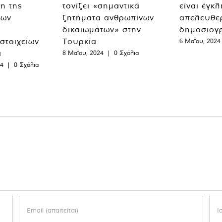
η της
τονίζει «σημαντικά
είναι έγκ
των
ζητήματα ανθρωπίνων
απελευθε
δικαιωμάτων» στην
δημοσιογ
 στοιχείων
Τουρκία
6 Μαΐου, 2024
α
8 Μαΐου, 2024
|
0 Σχόλια
24
|
0 Σχόλια