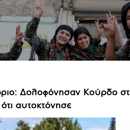
όριο: Δολοφόνησαν Κούρδο στ
 ότι αυτοκτόνησε