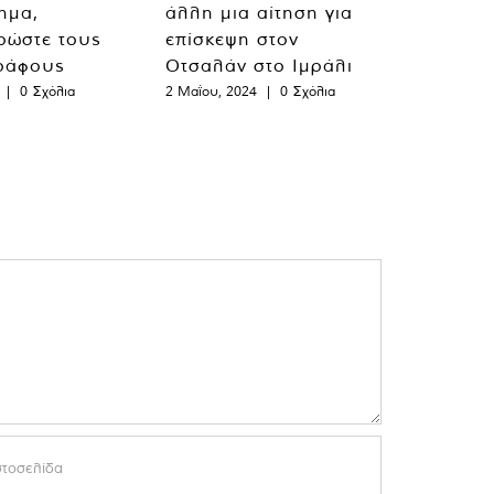
λημα,
άλλη μια αίτηση για
ρώστε τους
επίσκεψη στον
ράφους
Οτσαλάν στο Ιμράλι
|
0 Σχόλια
2 Μαΐου, 2024
|
0 Σχόλια