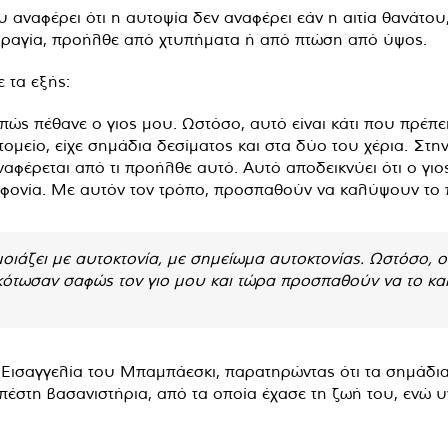
 αναφέρει ότι η αυτοψία δεν αναφέρει εάν η αιτία θανάτου,
ορραγία, προήλθε από χτυπήματα ή από πτώση από ύψος.
 τα εξής:
ώς πέθανε ο γιος μου. Ωστόσο, αυτό είναι κάτι που πρέπει
τομείο, είχε σημάδια δεσίματος και στα δύο του χέρια. Στη
φέρεται από τι προήλθε αυτό. Αυτό αποδεικνύει ότι ο γιο
οφονία. Με αυτόν τον τρόπο, προσπαθούν να καλύψουν το π
μοιάζει με αυτοκτονία, με σημείωμα αυτοκτονίας. Ωστόσο, 
κότωσαν σαφώς τον γιο μου και τώρα προσπαθούν να το κ
 Εισαγγελία του Μπαμπάεσκι, παρατηρώντας ότι τα σημάδι
υπέστη βασανιστήρια, από τα οποία έχασε τη ζωή του, ενώ 