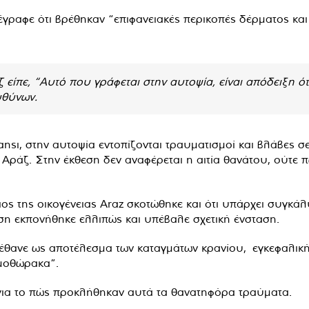
γραφε ότι βρέθηκαν “επιφανειακές περικοπές δέρματος κ
είπε, “Αυτό που γράφεται στην αυτοψία, είναι απόδειξη ότ
υθύνων.
ı, στην αυτοψία εντοπίζονται τραυματισμοί και βλάβες σε
 Αράζ. Στην έκθεση δεν αναφέρεται η αιτία θανάτου, ούτε
ιος της οικογένειας Araz σκοτώθηκε και ότι υπάρχει συγκ
εση εκπονήθηκε ελλιπώς και υπέβαλε σχετική ένσταση.
 πέθανε ως αποτέλεσμα των καταγμάτων κρανίου, εγκεφαλικ
μοθώρακα”.
για το πώς προκλήθηκαν αυτά τα θανατηφόρα τραύματα.