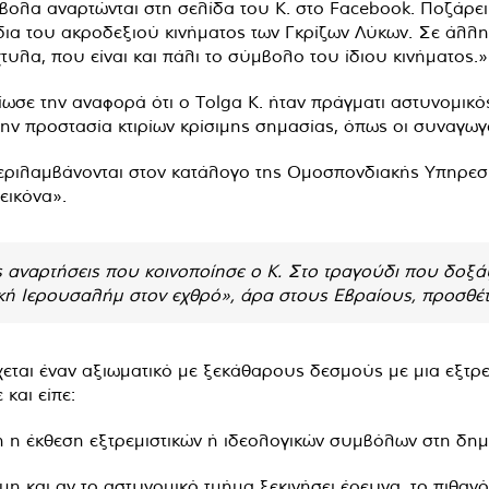
ύμβολα αναρτώνται στη σελίδα του Κ. στο Facebook. Ποζάρε
άδια του ακροδεξιού κινήματος των Γκρίζων Λύκων. Σε άλλη
τυλα, που είναι και πάλι το σύμβολο του ίδιου κινήματος.»
ωσε την αναφορά ότι ο Tolga K. ήταν πράγματι αστυνομικός
ν προστασία κτιρίων κρίσιμης σημασίας, όπως οι συναγωγ
ι περιλαμβάνονται στον κατάλογο της Ομοσπονδιακής Υπηρ
 εικόνα».
ς αναρτήσεις που κοινοποίησε ο Κ. Στο τραγούδι που δοξάζ
κή Ιερουσαλήμ στον εχθρό», άρα στους Εβραίους, προσθέτ
εται έναν αξιωματικό με ξεκάθαρους δεσμούς με μια εξτρ
και είπε:
 ή η έκθεση εξτρεμιστικών ή ιδεολογικών συμβόλων στη δη
η και αν το αστυνομικό τμήμα ξεκινήσει έρευνα, το πιθανό