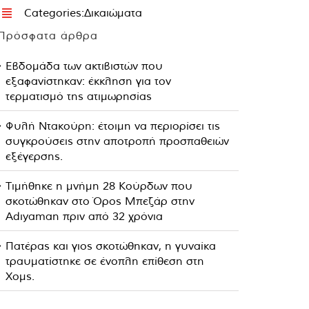
Categories:
Δικαιώματα
Πρόσφατα άρθρα
Εβδομάδα των ακτιβιστών που
εξαφανίστηκαν: έκκληση για τον
τερματισμό της ατιμωρησίας
Φυλή Ντακούρη: έτοιμη να περιορίσει τις
συγκρούσεις στην αποτροπή προσπαθειών
εξέγερσης.
Τιμήθηκε η μνήμη 28 Κούρδων που
σκοτώθηκαν στο Όρος Μπεζάρ στην
Adıyaman πριν από 32 χρόνια
Πατέρας και γιος σκοτώθηκαν, η γυναίκα
τραυματίστηκε σε ένοπλη επίθεση στη
Χομς.