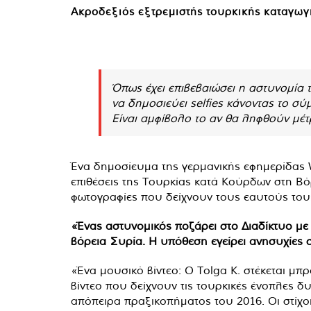
Ακροδεξιός εξτρεμιστής τουρκικής καταγωγή
Όπως έχει επιβεβαιώσει η αστυνομία 
να δημοσιεύει selfies κάνοντας το σύ
Είναι αμφίβολο το αν θα ληφθούν μέτ
Ένα δημοσίευμα της γερμανικής εφημερίδας W
επιθέσεις της Τουρκίας κατά Κούρδων στη Β
φωτογραφίες που δείχνουν τους εαυτούς τους
«Ένας αστυνομικός ποζάρει στο Διαδίκτυο μ
βόρεια Συρία. Η υπόθεση εγείρει ανησυχίες σ
«Ένα μουσικό βίντεο: Ο Tolga K. στέκεται μπρ
βίντεο που δείχνουν τις τουρκικές ένοπλες 
απόπειρα πραξικοπήματος του 2016. Οι στίχο