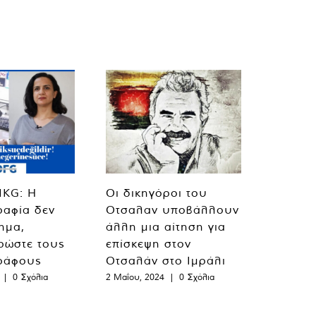
MKG: Η
Οι δικηγόροι του
ραφία δεν
Οτσαλαν υποβάλλουν
λημα,
άλλη μια αίτηση για
ρώστε τους
επίσκεψη στον
ράφους
Οτσαλάν στο Ιμράλι
|
0 Σχόλια
2 Μαΐου, 2024
|
0 Σχόλια