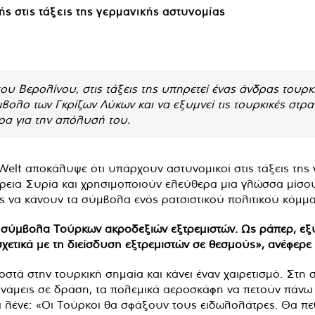
ς στις τάξεις της γερμανικής αστυνομίας
του Βερολίνου, στις τάξεις της υπηρετεί ένας άνδρας τουρ
μβολο των Γκρίζων Λύκων και να εξυμνεί τις τουρκικές στρα
ρα για την απόλυσή του.
elt αποκάλυψε ότι υπάρχουν αστυνομικοί στις τάξεις της
όρεια Συρία και χρησιμοποιούν ελεύθερα μια γλώσσα μίσου
 να κάνουν τα σύμβολα ενός ρατσιστικού πολιτικού κόμμα
ε σύμβολα Τούρκων ακροδεξιών εξτρεμιστών. Ως ράπερ, εξ
χετικά με τη διείσδυση εξτρεμιστών σε θεσμούς», ανέφερε
οστά στην τουρκική σημαία και κάνει έναν χαιρετισμό. Στη 
δυνάμεις σε δράση, τα πολεμικά αεροσκάφη να πετούν πάνω
ι λένε: «Οι Τούρκοι θα σφάξουν τους ειδωλολάτρες. Θα π