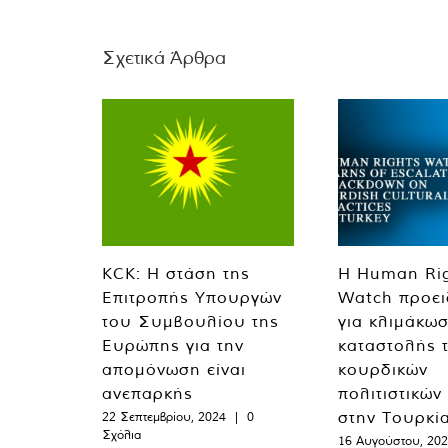
Σχετικά Άρθρα
KCK: Η στάση της
Η Human Ri
Επιτροπής Υπουργών
Watch προει
του Συμβουλίου της
για κλιμάκωσ
Ευρώπης για την
καταστολής 
απομόνωση είναι
κουρδικών
ανεπαρκής
πολιτιστικών
στην Τουρκί
22 Σεπτεμβρίου, 2024
|
0
Σχόλια
16 Αυγούστου, 20