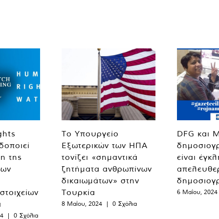
ghts
Το Υπουργείο
DFG και 
δοποιεί
Εξωτερικών των ΗΠΑ
δημοσιογ
η της
τονίζει «σημαντικά
είναι έγκ
των
ζητήματα ανθρωπίνων
απελευθε
δικαιωμάτων» στην
δημοσιογ
 στοιχείων
Τουρκία
6 Μαΐου, 2024
α
8 Μαΐου, 2024
|
0 Σχόλια
24
|
0 Σχόλια