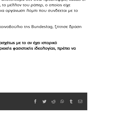
 το μέλλον του ράπερ, ο οποίος είχε
μια οργάνωση λόμπι που συνδέεται με το
κοινοβούλιο της Bundestag, ζήτησε δράση
σχέτως με το αν έχει ιστορικό
κικής φασιστικής ιδεολογίας, πρέπει να
Facebook
Twitter
Reddit
WhatsApp
Tumblr
Email