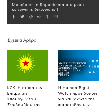
Μοιράσου τη δημοσίευση στα μέσα
κοινωνικής δικτύωσης !
Facebook
Twitter
Reddit
WhatsApp
Tumblr
Email
Σχετικά Άρθρα
KCK: Η στάση της
Η Human Rights
Επιτροπής
Watch προειδοποιεί
Υπουργών του
για κλιμάκωση της
Συμβουλίου της
καταστολής των