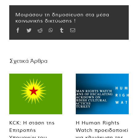
Μοιράσου τη δημοσίευση στα μέσα
κοινωνικής δικτύωσης !
Facebook
Twitter
Reddit
WhatsApp
Tumblr
Email
Σχετικά Άρθρα
KCK: Η στάση της
Η Human Rights
Επιτροπής
Watch προειδοποιεί
Υπουργών του
για κλιμάκωση της