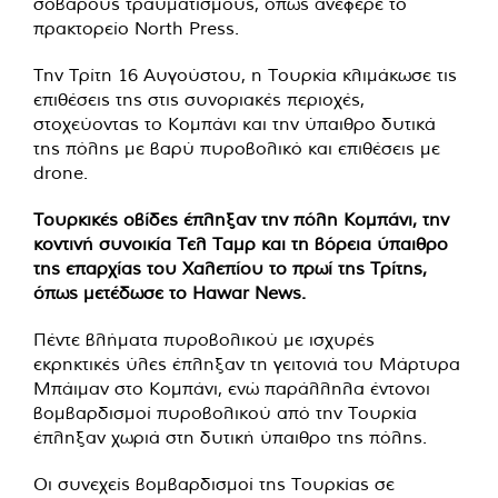
σοβαρούς τραυματισμούς, όπως ανέφερε το
πρακτορείο North Press.
Την Τρίτη 16 Αυγούστου, η Τουρκία κλιμάκωσε τις
επιθέσεις της στις συνοριακές περιοχές,
στοχεύοντας το Κομπάνι και την ύπαιθρο δυτικά
της πόλης με βαρύ πυροβολικό και επιθέσεις με
drone.
Τουρκικές οβίδες έπληξαν την πόλη Κομπάνι, την
κοντινή συνοικία Τελ Ταμρ και τη βόρεια ύπαιθρο
της επαρχίας του Χαλεπίου το πρωί της Τρίτης,
όπως μετέδωσε το Hawar News.
Πέντε βλήματα πυροβολικού με ισχυρές
εκρηκτικές ύλες έπληξαν τη γειτονιά του Μάρτυρα
Μπάιμαν στο Κομπάνι, ενώ παράλληλα έντονοι
βομβαρδισμοί πυροβολικού από την Τουρκία
έπληξαν χωριά στη δυτική ύπαιθρο της πόλης.
Οι συνεχείς βομβαρδισμοί της Τουρκίας σε