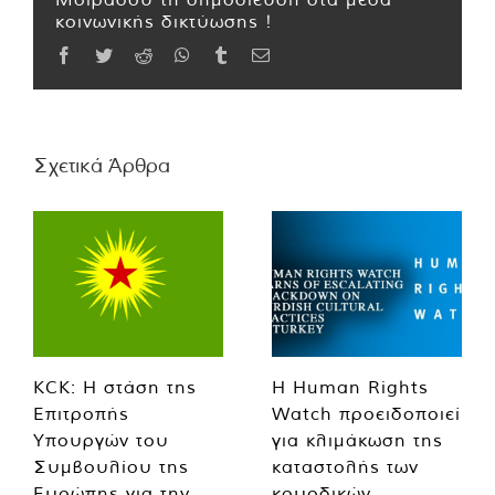
κοινωνικής δικτύωσης !
Facebook
Twitter
Reddit
WhatsApp
Tumblr
Email
Σχετικά Άρθρα
KCK: Η στάση της
Η Human Rights
Επιτροπής
Watch προειδοποιεί
Υπουργών του
για κλιμάκωση της
Συμβουλίου της
καταστολής των
Ευρώπης για την
κουρδικών