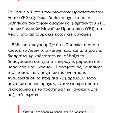
Το Γραφείο Τύπου των Μονάδων Προστασίας του
Λαού (YPG) εξέδωσε δήλωση σχετικά με τη
βεβήλωση των τάφων αμάχων και μαχητών του YPG
και των Γυναικών Μονάδων Προστασίας (YPJ) στο
Αφρίν, από τις τουρκικές κατοχικές δυνάμεις.
Η δήλωση υπογραμμίζει ότι η Τουρκία, η οποία
κρατάει το Αφρίν υπό κατοχή εδώ και τρία χρόνια,
διαπράττει φρικαλεότητες και αλλάζει τα
δημογραφικά στοιχεία της περιοχής μπροστά στα
μάτια όλου του κόσμου. Πρόσφατα δε, βεβήλωσε
τους τάφους των μαχητών της αντίστασης.
Αναφέρεται ότι τα πτώματα 71 μαρτύρων, τόσο
μαχητών όσο και αμάχων, έχουν εκταφεί από τα
νεκροταφεία με το πρόσχημα της «ανακάλυψης
μαζικού τάφου».
Όπως αποδεικνύεται, το τουρκικό