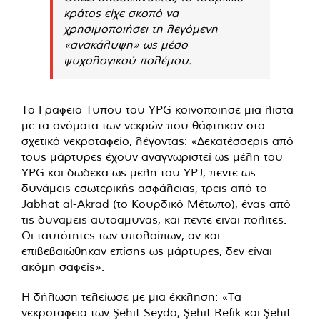
κράτος είχε σκοπό να
χρησιμοποιήσει τη λεγόμενη
«ανακάλυψη» ως μέσο
ψυχολογικού πολέμου.
Το Γραφείο Τύπου του YPG κοινοποίησε μια λίστα
με τα ονόματα των νεκρών που θάφτηκαν στο
σχετικό νεκροταφείο, λέγοντας: «Δεκατέσσερις από
τους μάρτυρες έχουν αναγνωριστεί ως μέλη του
YPG και δώδεκα ως μέλη του YPJ, πέντε ως
δυνάμεις εσωτερικής ασφάλειας, τρεις από το
Jabhat al-Akrad (το Κουρδικό Μέτωπο), ένας από
τις δυνάμεις αυτοάμυνας, και πέντε είναι πολίτες.
Οι ταυτότητες των υπολοίπων, αν και
επιβεβαιώθηκαν επίσης ως μάρτυρες, δεν είναι
ακόμη σαφείς».
Η δήλωση τελείωσε με μια έκκληση: «Τα
νεκροταφεία των Şehit Seydo, Şehit Refik και Şehit