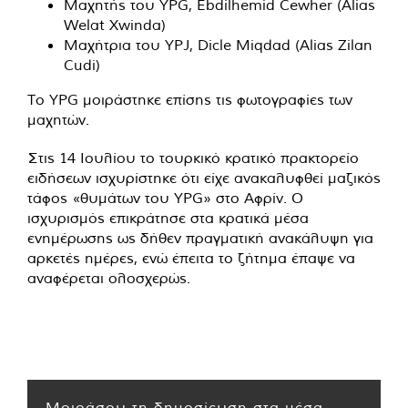
Μαχητής του YPG, Ebdilhemid Cewher (Alias ​​
Welat Xwinda)
Μαχήτρια του YPJ, Dicle Miqdad (Alias ​​Zilan
Cudi)
Το YPG μοιράστηκε επίσης τις
φωτογραφίες
των
μαχητών.
Στις 14 Ιουλίου το τουρκικό κρατικό πρακτορείο
ειδήσεων ισχυρίστηκε ότι είχε ανακαλυφθεί μαζικός
τάφος «θυμάτων του YPG» στο Αφρίν. Ο
ισχυρισμός επικράτησε στα κρατικά μέσα
ενημέρωσης ως δήθεν πραγματική ανακάλυψη για
αρκετές ημέρες, ενώ έπειτα το ζήτημα έπαψε να
αναφέρεται ολοσχερώς.
Μοιράσου τη δημοσίευση στα μέσα