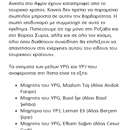
Avesta στο Αφρίν έχουν καταστραφεί από το
τουρκικό κράτος. Κανείς δεν πρέπει να παραμείνει
σιωπηλός μπροστά σε αυτήν την βαρβαρότητα. Η
σιωπή ισοδυναμεί με συμμετοχή σε αυτό το
έγκλημα. Πιστεύουμε ότι όχι μόνο στη Ροζάβα και
στη Βόρεια Συρία, αλλά και σε όλο τον κόσμο,
όλοι όσοι διαθέτουν συνείδηση ​​θα επιλέξουν να
απαντήσουν στις ενέργειες αυτού του είδους του
τουρκικού κράτους».
Τα ονόματα των μελών YPG και YPJ που
αναφέρονται στη λίστα είναι τα εξής:
Μαχητής του YPG, Mazlum Taş (Alias ​​Andok
Farqin)
Μαχητής του YPG, Basil İşe (Alias ​​Basil
Şehba)
Μαχήτρια του YPJ, Leman Eli (Alias ​​Berçem
Şiyar)
Μαχητής του YPG, Efkam Sağım (Alias ​​Cesur
Cudi)