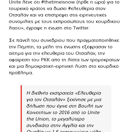
Unite λένε ότι #thetimeisnow (ήρθε η ώρα) για το
τουρκικό κράτος να δώσει #ελευθερία στον
Οτσαλάν και να επιστρέψει στις ειρηνευτικές
συνομιλίες με τους εκπροσώπους του κουρδικού
λαού», έγραψε η ένωση στο Twitter.
Σε πάνελ του συνεδρίου που πραγματοποιήθηκε
την Πέμπτη, τα μέλη της ένωσης εξέφρασαν το
αίτημα για την ελευθερία του Οτσαλάν, την
αφαίρεση του PKK από τη λίστα των τρομοκρατών
και μια δημοκρατική-ειρηνική λύση στο κουρδικό
πρόβλημα.
Η διεθνής εκστρατεία «Ελευθερία
για τον Οτσαλάν» ξεκίνησε με μια
δήλωση που έγινε στη Βουλή των
Κοινοτήτων το 2016 από το Unite
the Union, το μεγαλύτερο
συνδικάτο στην Αγγλία και την
Ουαλία με 1,5 εκατομμύριο μέλη,