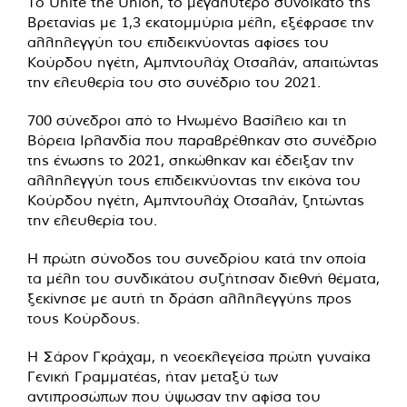
Το Unite the Union, το μεγαλύτερο συνδικάτο της
Βρετανίας με 1,3 εκατομμύρια μέλη, εξέφρασε την
αλληλεγγύη του επιδεικνύοντας αφίσες του
Κούρδου ηγέτη, Αμπντουλάχ Οτσαλάν, απαιτώντας
την ελευθερία του στο συνέδριο του 2021.
700 σύνεδροι από το Ηνωμένο Βασίλειο και τη
Βόρεια Ιρλανδία που παραβρέθηκαν στο συνέδριο
της ένωσης το 2021, σηκώθηκαν και έδειξαν την
αλληλεγγύη τους επιδεικνύοντας την εικόνα του
Κούρδου ηγέτη, Αμπντουλάχ Οτσαλάν, ζητώντας
την ελευθερία του.
Η πρώτη σύνοδος του συνεδρίου κατά την οποία
τα μέλη του συνδικάτου συζήτησαν διεθνή θέματα,
ξεκίνησε με αυτή τη δράση αλληλεγγύης προς
τους Κούρδους.
Η Σάρον Γκράχαμ, η νεοεκλεγείσα πρώτη γυναίκα
Γενική Γραμματέας, ήταν μεταξύ των
αντιπροσώπων που ύψωσαν την αφίσα του