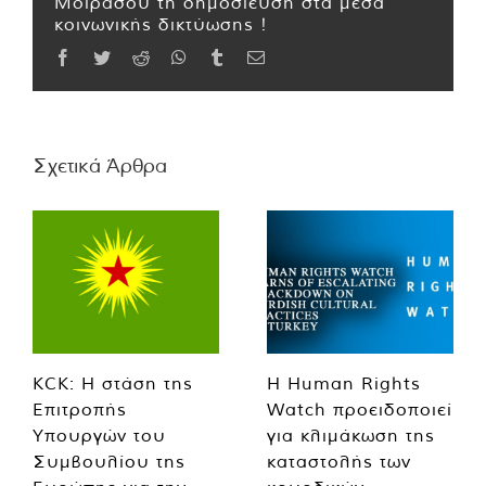
Μοιράσου τη δημοσίευση στα μέσα
κοινωνικής δικτύωσης !
Facebook
Twitter
Reddit
WhatsApp
Tumblr
Email
Σχετικά Άρθρα
KCK: Η στάση της
Η Human Rights
Επιτροπής
Watch προειδοποιεί
Υπουργών του
για κλιμάκωση της
Συμβουλίου της
καταστολής των