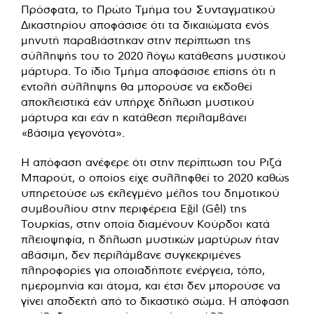
Πρόσφατα, το Πρώτο Τμήμα του Συνταγματικού
Δικαστηρίου αποφάσισε ότι τα δικαιώματα ενός
μηνυτή παραβιάστηκαν στην περίπτωση της
σύλληψής του το 2020 λόγω κατάθεσης μυστικού
μάρτυρα. Το ίδιο Τμήμα αποφάσισε επίσης ότι η
εντολή σύλληψης θα μπορούσε να εκδοθεί
αποκλειστικά εάν υπήρχε δήλωση μυστικού
μάρτυρα και εάν η κατάθεση περιλαμβάνει
«βάσιμα γεγονότα».
Η απόφαση ανέφερε ότι στην περίπτωση του Ριζά
Μπαρούτ, ο οποίος είχε συλληφθεί το 2020 καθώς
υπηρετούσε ως εκλεγμένο μέλος του δημοτικού
συμβουλίου στην περιφέρεια Eğil (Gêl) της
Τουρκίας, στην οποία διαμένουν Κούρδοι κατά
πλειοψηφία, η δήλωση μυστικών μαρτύρων ήταν
αβάσιμη, δεν περιλάμβανε συγκεκριμένες
πληροφορίες για οποιαδήποτε ενέργεια, τόπο,
ημερομηνία και άτομα, και έτσι δεν μπορούσε να
γίνει αποδεκτή από το δικαστικό σώμα. Η απόφαση