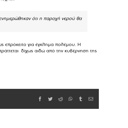
ο ενημερώθηκαν ότι η παροχή νερού θα
ς επρόκειτο για έγκλημα πολέμου. Η
ράττεται δίχως αιδώ από την κυβέρνηση της
Facebook
Twitter
Reddit
WhatsApp
Tumblr
Email