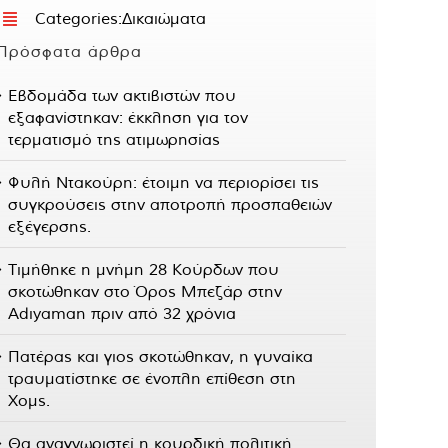
Categories:
Δικαιώματα
Πρόσφατα άρθρα
Εβδομάδα των ακτιβιστών που
εξαφανίστηκαν: έκκληση για τον
τερματισμό της ατιμωρησίας
Φυλή Ντακούρη: έτοιμη να περιορίσει τις
συγκρούσεις στην αποτροπή προσπαθειών
εξέγερσης.
Τιμήθηκε η μνήμη 28 Κούρδων που
σκοτώθηκαν στο Όρος Μπεζάρ στην
Adıyaman πριν από 32 χρόνια
Πατέρας και γιος σκοτώθηκαν, η γυναίκα
τραυματίστηκε σε ένοπλη επίθεση στη
Χομς.
Θα αναγνωριστεί η κουρδική πολιτική