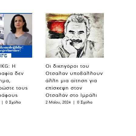
MKG: Η
Οι δικηγόροι του
ραφία δεν
Οτσαλαν υποβάλλουν
λημα,
άλλη μια αίτηση για
ρώστε τους
επίσκεψη στον
ράφους
Οτσαλάν στο Ιμράλι
|
0 Σχόλια
2 Μαΐου, 2024
|
0 Σχόλια