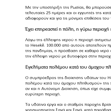
Με την υποστήριξη της Ρωσίας, θα μπορούσε ν
τελευταίες 25 ημέρες και οι εγγυητές της κ
αδιαφορούν και για τις μόνιμες επιθέσεις του
Έχει επηρεαστεί η πόλη, η γύρω περιοχή 
Λόγω της έλλειψης νερού η περιοχή αντιμετω
το Hesekê. 100.000 από αυτούς αποτελούν πρ
της πανδημίας, η πρόσβαση σε καθαρό νερό α
την έλλειψη νερού με βυτιοφόρα στην περιοχ
Εγκλήματα πολέμου κατά του άμαχου π
Ο συμπρόεδρος της διοίκησης υδάτων του He
πολέμου κατά του άμαχου πληθυσμού» της περ
αν και η Αυτόνομη Διοίκηση, όπως είχε συμφω
ευρύτερη περιοχή.
Τα υδάτινα έργα και ο σταθμός παροχής βρίσ
χρησιμοποιείται ξανά και ξανά, κατά παράβασ