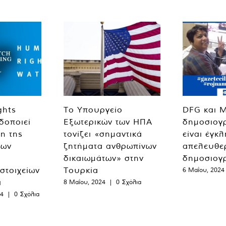
ghts
Το Υπουργείο
DFG και 
δοποιεί
Εξωτερικών των ΗΠΑ
δημοσιογ
η της
τονίζει «σημαντικά
είναι έγκ
των
ζητήματα ανθρωπίνων
απελευθε
δικαιωμάτων» στην
δημοσιογ
 στοιχείων
Τουρκία
6 Μαΐου, 2024
α
8 Μαΐου, 2024
|
0 Σχόλια
24
|
0 Σχόλια