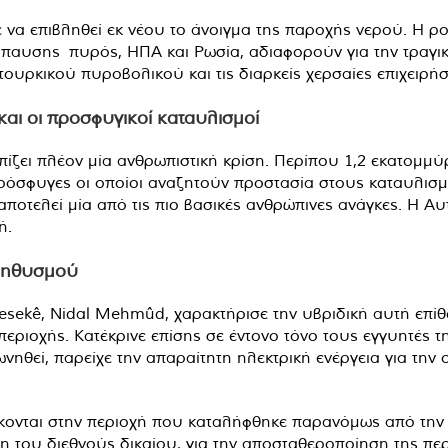
α επιβληθεί εκ νέου το άνοιγμα της παροχής νερού. Η ροή
ατάπαυσης πυρός, ΗΠΑ και Ρωσία, αδιαφορούν για την τραγ
 τουρκικού πυροβολικού και τις διαρκείς χερσαίες επιχειρήσ
και οι προσφυγικοί καταυλισμοί
πίζει πλέον μία ανθρωπιστική κρίση. Περίπου 1,2 εκατομμ
όσφυγες οι οποίοι αναζητούν προστασία στους καταυλισμού
ποτελεί μία από τις πιο βασικές ανθρώπινες ανάγκες. Η Αυ
ή.
ληθυσμού
sekê, Nidal Mehmûd, χαρακτήρισε την υβριδική αυτή επί
ιοχής. Κατέκρινε επίσης σε έντονο τόνο τους εγγυητές της
νηθεί, παρείχε την απαραίτητη ηλεκτρική ενέργεια για την
κονται στην περιοχή που καταλήφθηκε παρανόμως από την 
η του διεθνούς δικαίου, για την αποσταθεροποίηση της περ