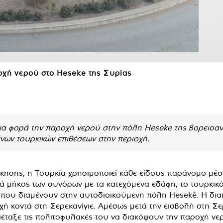
ροχή νερού στο Heseke της Συρίας
μια φορά την παροχή νερού στην πόλη Heseke της βορειοαν
ένων τουρκικών επιθέσεων στην περιοχή.
ίκησης, η Τουρκία χρησιμοποιεί κάθε είδους παράνομο μέσ
 μήκος των συνόρων με τα κατεχόμενα εδάφη, το τουρκικό
 που διαμένουν στην αυτοδιοικούμενη πόλη Hesekê. Η δια
οχή κοντά στη Σερεκανίγιε. Αμέσως μετά την εισβολή στη Σερ
ιέταξε τις πολιτοφυλακές του να διακόψουν την παροχή νε