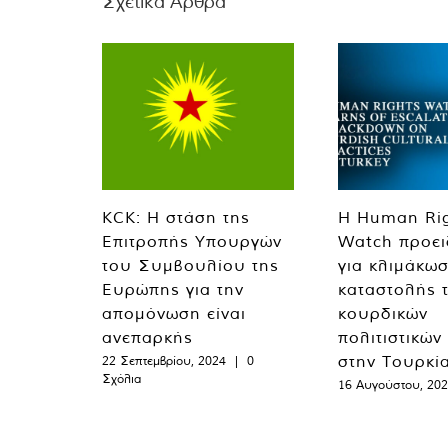
Σχετικά Άρθρα
KCK: Η στάση της
Η Human Ri
Επιτροπής Υπουργών
Watch προει
του Συμβουλίου της
για κλιμάκωσ
Ευρώπης για την
καταστολής 
απομόνωση είναι
κουρδικών
ανεπαρκής
πολιτιστικών
στην Τουρκί
22 Σεπτεμβρίου, 2024
|
0
Σχόλια
16 Αυγούστου, 20