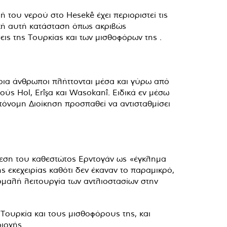
 του νερού στο Hesekê έχει περιοριστεί τις
ική αυτή κατάσταση όπως ακριβώς
εις της Τουρκίας και των μισθοφόρων της .
ύρια άνθρωποι πλήττονται μέσα και γύρω από
ς Hol, Erîşa και Wasokanî. Ειδικά εν μέσω
τόνομη Διοίκηση προσπαθεί να αντισταθμίσει
θεση του καθεστώτος Ερντογάν ως «έγκλημα
 εκεχειρίας καθότι δεν έκαναν το παραμικρό,
 ομαλή λειτουργία των αντλιοστασίων στην
Τουρκία και τους μισθοφόρους της, και
ιοχής..