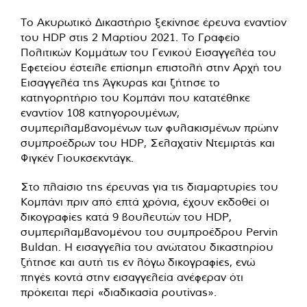
Το Ακυρωτικό Δικαστήριο ξεκίνησε έρευνα εναντίον
του HDP στις 2 Μαρτίου 2021. Το Γραφείο
Πολιτικών Κομμάτων του Γενικού Εισαγγελέα του
Εφετείου έστειλε επίσημη επιστολή στην Αρχή του
Εισαγγελέα της Άγκυρας και ζήτησε το
κατηγορητήριο του Κομπάνι που κατατέθηκε
εναντίον 108 κατηγορουμένων,
συμπεριλαμβανομένων των φυλακισμένων πρώην
συμπροέδρων του HDP, Σελαχατίν Ντεμιρτάς και
Φιγκέν Γιουκσεκντάγκ.
Στο πλαίσιο της έρευνας για τις διαμαρτυρίες του
Κομπάνι πριν από επτά χρόνια, έχουν εκδοθεί οι
δικογραφίες κατά 9 βουλευτών του HDP,
συμπεριλαμβανομένου του συμπροέδρου Pervin
Buldan. Η εισαγγελία του ανώτατου δικαστηρίου
ζήτησε και αυτή τις εν λόγω δικογραφίες, ενώ
πηγές κοντά στην εισαγγελεία ανέφεραν ότι
πρόκειται περί «διαδικασία ρουτίνας».