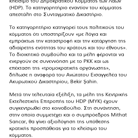
κλείσιμο του Δημοκρατικού Κόμματος των Λαών
(HDP). Το κατηγορητήριο εναντίον του κόμματος
απεστάλη στο Συνταγματικό Δικαστήριο.
Το κατηγορητήριο κατηγορεί τους πολιτικούς του
κόμματος ότι υποστηρίζουν «με λόγια και
εμπράκτως την καταστροφή και την κατάργηση της
αδιαίρετης ενότητας του κράτους και του έθνους».
Το διοικητικό συμβούλιο και τα μέλη φέρονται να
ενεργούν σε συνεννόηση με το PKK και ως
επέκταση της «τρομοκρατικής οργάνωσης»,
δήλωσε η αναφορά του Ανώτατου Εισαγγελέα του
Ακυρωτικού Δικαστηρίου, Bekir Şahin.
Μετά την τελευταία εξέλιξη, τα μέλη της Κεντρικής
Εκτελεστικής Επιτροπής του HDP (MYK) έχουν
συγκεντρωθεί στο κοινοβούλιο. Στη συνάντηση,
στην οποία συμμετέχει και ο συμπρόεδρος Mithat
Sancar, θα γίνει αξιολόγηση της υπόθεσης
κρατικής προσπάθειας για το κλείσιμο του
κόμματος.