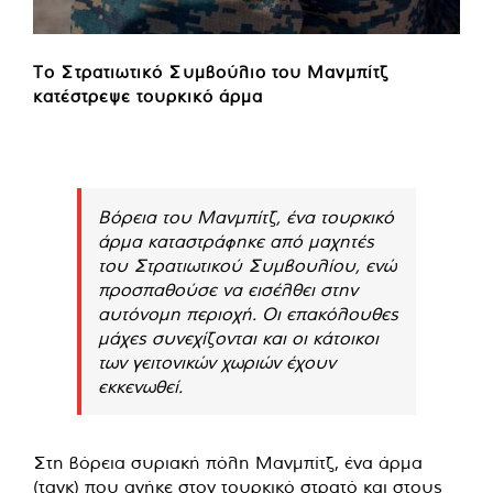
Το Στρατιωτικό Συμβούλιο του Μανμπίτζ
κατέστρεψε τουρκικό άρμα
Βόρεια του Μανμπίτζ, ένα τουρκικό
άρμα καταστράφηκε από μαχητές
του Στρατιωτικού Συμβουλίου, ενώ
προσπαθούσε να εισέλθει στην
αυτόνομη περιοχή. Οι επακόλουθες
μάχες συνεχίζονται και οι κάτοικοι
των γειτονικών χωριών έχουν
εκκενωθεί.
Στη βόρεια συριακή πόλη Μανμπίτζ, ένα άρμα
(τανκ) που ανήκε στον τουρκικό στρατό και στους