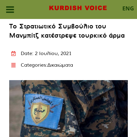
ENG
Skip
Το Στρατιωτικό Συμβούλιο του
to
Μανμπίτζ κατέστρεψε τουρκικό άρμα
content
Date: 2 Ιουλίου, 2021
Categories:
Δικαιώματα