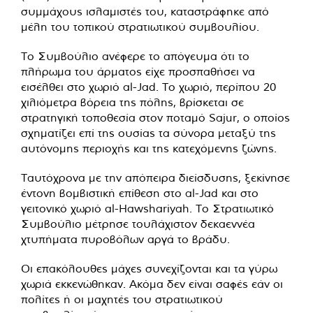
συμμάχους ισλαμιστές του, καταστράφηκε από
μέλη του τοπικού στρατιωτικού συμβουλίου.
Το Συμβούλιο ανέφερε το απόγευμα ότι το
πλήρωμα του άρματος είχε προσπαθήσει να
εισέλθει στο χωριό al-Jad. Το χωριό, περίπου 20
χιλιόμετρα βόρεια της πόλης, βρίσκεται σε
στρατηγική τοποθεσία στον ποταμό Sajur, ο οποίος
σχηματίζει επί της ουσίας τα σύνορα μεταξύ της
αυτόνομης περιοχής και της κατεχόμενης ζώνης.
Ταυτόχρονα με την απόπειρα διείσδυσης, ξεκίνησε
έντονη βομβιστική επίθεση στο al-Jad και στο
γειτονικό χωριό al-Hawshariyah. Το Στρατιωτικό
Συμβούλιο μέτρησε τουλάχιστον δεκαεννέα
χτυπήματα πυροβόλων αργά το βράδυ.
Οι επακόλουθες μάχες συνεχίζονται και τα γύρω
χωριά εκκενώθηκαν. Ακόμα δεν είναι σαφές εάν οι
πολίτες ή οι μαχητές του στρατιωτικού