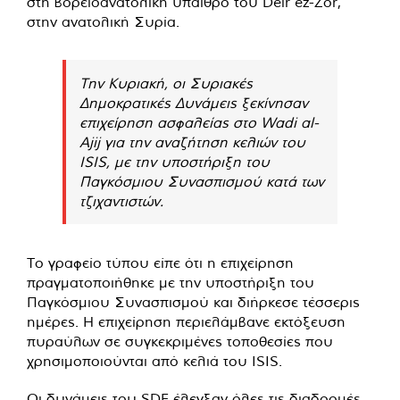
στη βορειοανατολική ύπαιθρο του Deir ez-Zor,
στην ανατολική Συρία.
Την Κυριακή, οι Συριακές
Δημοκρατικές Δυνάμεις ξεκίνησαν
επιχείρηση ασφαλείας στο Wadi al-
Ajij για την αναζήτηση κελιών του
ISIS, με την υποστήριξη του
Παγκόσμιου Συνασπισμού κατά των
τζιχαντιστών.
Το γραφείο τύπου είπε ότι η επιχείρηση
πραγματοποιήθηκε με την υποστήριξη του
Παγκόσμιου Συνασπισμού και διήρκεσε τέσσερις
ημέρες. Η επιχείρηση περιελάμβανε εκτόξευση
πυραύλων σε συγκεκριμένες τοποθεσίες που
χρησιμοποιούνται από κελιά του ISIS.
Οι δυνάμεις του SDF έλεγξαν όλες τις διαδρομές