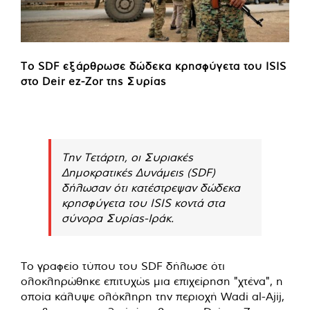
Το SDF εξάρθρωσε δώδεκα κρησφύγετα του ISIS
στο Deir ez-Zor της Συρίας
Την Τετάρτη, οι Συριακές
Δημοκρατικές Δυνάμεις (SDF)
δήλωσαν ότι κατέστρεψαν δώδεκα
κρησφύγετα του ISIS κοντά στα
σύνορα Συρίας-Ιράκ.
Το γραφείο τύπου του SDF δήλωσε ότι
ολοκληρώθηκε επιτυχώς μια επιχείρηση "χτένα", η
οποία κάλυψε ολόκληρη την περιοχή Wadi al-Ajij,