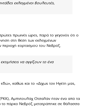
ντάδες εκλεγμένοι βουλευτές,
ρώτες πρωινές ώρες, παρά το γεγονός ότι ο
έρνηση στη θέση των εκλεγμένων
ν περιοχή εορτασμού του Νεβρόζ.
κτιμήσεις να αγγίζουν το ένα
εδώ», καθώς και το «Δίχως τον Ηγέτη μας,
(PKK), Αμπντουλάχ Οτσαλάν ήταν ένα από τα
ώ το πάρκο Νεβρόζ μετατράπηκε σε θάλασσα