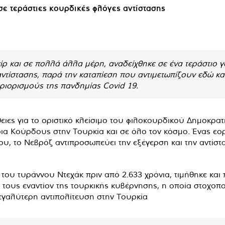
ε τεράστιες κουρδικές φλόγες αντίστασης
ίρ και σε πολλά άλλα μέρη, αναδείχθηκε σε ένα τεράστιο 
ντίστασης, παρά την καταπίεση που αντιμετωπίζουν εδώ κα
ιορισμούς της πανδημίας Covid 19.
άθειες για το οριστικό κλείσιμο του φιλοκουρδικού Δημοκρ
ρια Κούρδους στην Τουρκία και σε όλο τον κόσμο. Ένας εο
ίου, το Νεβρόζ αντιπροσωπεύει την εξέγερση και την αντίσ
ου τυράννου Ντεχάκ πριν από 2.633 χρόνια, τιμήθηκε και
τους εναντίον της τουρκικής κυβέρνησης, η οποία στοχοποι
εγαλύτερη αντιπολίτευση στην Τουρκία