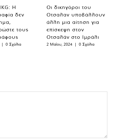
MKG: Η
Οι δικηγόροι του
ραφία δεν
Οτσαλαν υποβάλλουν
λημα,
άλλη μια αίτηση για
ρώστε τους
επίσκεψη στον
ράφους
Οτσαλάν στο Ιμράλι
|
0 Σχόλια
2 Μαΐου, 2024
|
0 Σχόλια