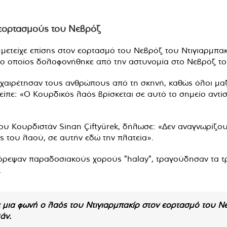
 εορτασμούς του Νεβρόζ
ετείχε επίσης στον εορτασμό του Νεβρόζ του Ντιγιαρμπακ
, ο οποίος δολοφονήθηκε από την αστυνομία στο Νεβρόζ το
 χαιρέτησαν τους ανθρώπους από τη σκηνή, καθώς όλοι μα
πε: «Ο Κουρδικός λαός βρίσκεται σε αυτό το σημείο αντί
 Κουρδιστάν Sinan Çiftyürek, δήλωσε: «Δεν αναγνωρίζουμε
ς του λαού, σε αυτήν εδώ την πλατεία».
όρεψαν παραδοσιακούς χορούς "halay", τραγούδησαν τα τ
.
μια φωνή ο λαός του Ντιγιαρμπακίρ στον εορτασμό του Νεβ
άν.