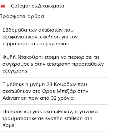
Categories:
Δικαιώματα
Πρόσφατα άρθρα
Εβδομάδα των ακτιβιστών που
εξαφανίστηκαν: έκκληση για τον
τερματισμό της ατιμωρησίας
Φυλή Ντακούρη: έτοιμη να περιορίσει τις
συγκρούσεις στην αποτροπή προσπαθειών
εξέγερσης.
Τιμήθηκε η μνήμη 28 Κούρδων που
σκοτώθηκαν στο Όρος Μπεζάρ στην
Adıyaman πριν από 32 χρόνια
Πατέρας και γιος σκοτώθηκαν, η γυναίκα
τραυματίστηκε σε ένοπλη επίθεση στη
Χομς.