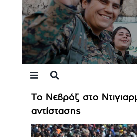
Skip
to
content
Το Νεβρόζ στο Ντιγιαρ
αντίστασης