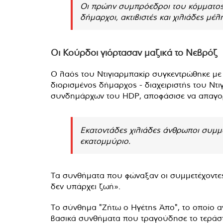
Οι πρώην συμπρόεδροι του κόμματος 
δήμαρχοι, ακτιβιστές και χιλιάδες μέ
Οι Κούρδοι γιόρτασαν μαζικά το Νεβρόζ
Ο λαός του Ντιγιαρμπακίρ συγκεντρώθηκε με 
διορισμένος δήμαρχος - διαχειριστής του Ντ
συνδημάρχων του HDP, αποφάσισε να απαγορέ
Εκατοντάδες χιλιάδες άνθρωποι συμμε
εκατομμύριο.
Τα συνθήματα που φώναξαν οι συμμετέχοντες ή
δεν υπάρχει ζωή».
Το σύνθημα "Ζήτω ο Ηγέτης Άπο", το οποίο 
βασικά συνθήματα που τραγούδησε το τεράστ