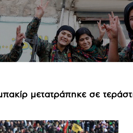
μπακίρ μετατράπηκε σε τεράστ