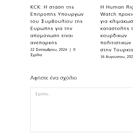
KCK: Η στάση της
Η Human Ri
Επιτροπής Υπουργών
Watch προει
του Συμβουλίου της
για κλιμάκωσ
Ευρώπης για την
καταστολής 
απομόνωση είναι
κουρδικών
ανεπαρκής
πολιτιστικών
στην Τουρκί
22 Σεπτεμβρίου, 2024
|
0
Σχόλια
16 Αυγούστου, 20
Αφήστε ένα σχόλιο
Comment