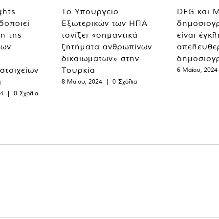
ghts
Το Υπουργείο
DFG και 
δοποιεί
Εξωτερικών των ΗΠΑ
δημοσιογ
η της
τονίζει «σημαντικά
είναι έγκ
των
ζητήματα ανθρωπίνων
απελευθε
δικαιωμάτων» στην
δημοσιογ
 στοιχείων
Τουρκία
6 Μαΐου, 2024
α
8 Μαΐου, 2024
|
0 Σχόλια
24
|
0 Σχόλια