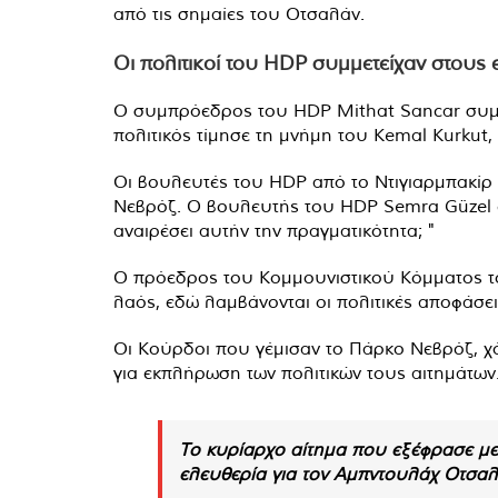
από τις σημαίες του Οτσαλάν.
Οι πολιτικοί του HDP συμμετείχαν στους
Ο συμπρόεδρος του HDP Mithat Sancar συμμ
πολιτικός τίμησε τη μνήμη του Kemal Kurkut
Οι βουλευτές του HDP από το Ντιγιαρμπακίρ
Νεβρόζ. Ο βουλευτής του HDP Semra Güzel εί
αναιρέσει αυτήν την πραγματικότητα; "
Ο πρόεδρος του Κομμουνιστικού Κόμματος του
λαός, εδώ λαμβάνονται οι πολιτικές αποφάσει
Οι Κούρδοι που γέμισαν το Πάρκο Νεβρόζ, χ
για εκπλήρωση των πολιτικών τους αιτημάτων
Το κυρίαρχο αίτημα που εξέφρασε με 
ελευθερία για τον Αμπντουλάχ Οτσαλ