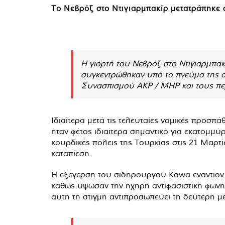
Το Νεβρόζ στο Ντιγιαρμπακίρ μετατράπηκε σ
Η γιορτή του Νεβρόζ στο Ντιγιαρμπακ
συγκεντρώθηκαν υπό το πνεύμα της α
Συνασπισμού AKP / MHP και τους περ
Ιδιαίτερα μετά τις τελευταίες νομικές προσπ
ήταν φέτος ιδιαίτερα σημαντικό για εκατομμύ
κουρδικές πόλεις της Τουρκίας στις 21 Μαρτ
καταπίεση.
Η εξέγερση του σιδηρουργού Kawa εναντίον τ
καθώς ύψωσαν την ηχηρή αντιφασιστική φωνή 
αυτή τη στιγμή αντιπροσωπεύει τη δεύτερη μ