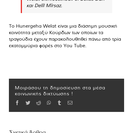
και Delîl Mîrsaz.
Το Hunergeha Welat είναι μια διάσημη μουσική
κοινότητα μεταξύ Κούρδων των οποίων τα
τραγούδια έχουν παρακολουθηθεί πάνω από τρία
εκατομμύρια φορές στο You Tube.
Μοιράσου τη δημοσίευση στα μέσα
κοινωνικής δικτύωσης !
Facebook
Twitter
Reddit
WhatsApp
Tumblr
Email
Σχετικά Άρθρα