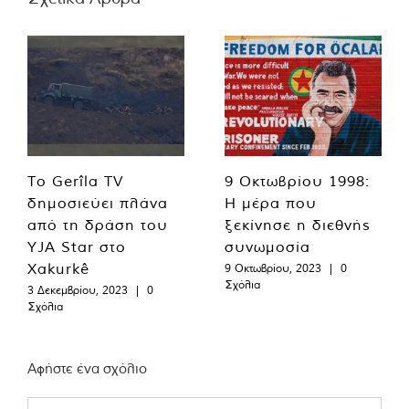
Το Gerîla TV
9 Οκτωβρίου 1998:
δημοσιεύει πλάνα
Η μέρα που
από τη δράση του
ξεκίνησε η διεθνής
YJA Star στο
συνωμοσία
Xakurkê
9 Οκτωβρίου, 2023
|
0
Σχόλια
3 Δεκεμβρίου, 2023
|
0
Σχόλια
Αφήστε ένα σχόλιο
Comment