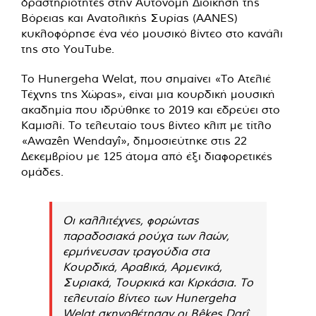
δραστηριότητες στην Αυτόνομη Διοίκηση της
Βόρειας και Ανατολικής Συρίας (AANES)
κυκλοφόρησε ένα νέο μουσικό βίντεο στο κανάλι
της στο
YouTube
.
Το Hunergeha Welat, που σημαίνει «Το Ατελιέ
Τέχνης της Χώρας», είναι μια κουρδική μουσική
ακαδημία που ιδρύθηκε το 2019 και εδρεύει στο
Καμισλί. Το τελευταίο τους βίντεο κλιπ με τίτλο
«Awazên Wendayî», δημοσιεύτηκε στις 22
Δεκεμβρίου με 125 άτομα από έξι διαφορετικές
ομάδες.
Οι καλλιτέχνες, φορώντας
παραδοσιακά ρούχα των λαών,
ερμήνευσαν τραγούδια στα
Κουρδικά, Αραβικά, Αρμενικά,
Συριακά, Τουρκικά και Κιρκάσια. Το
τελευταίο βίντεο των Hunergeha
Welat σκηνοθέτησαν οι Bêkes Darî