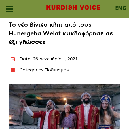
ENG
Skip
Το νέο βίντεο κλιπ από τους
to
Hunergeha Welat κυκλοφόρησε σε
content
έξι γλώσσες
Date: 26 Δεκεμβρίου, 2021
Categories:
Πολιτισμός