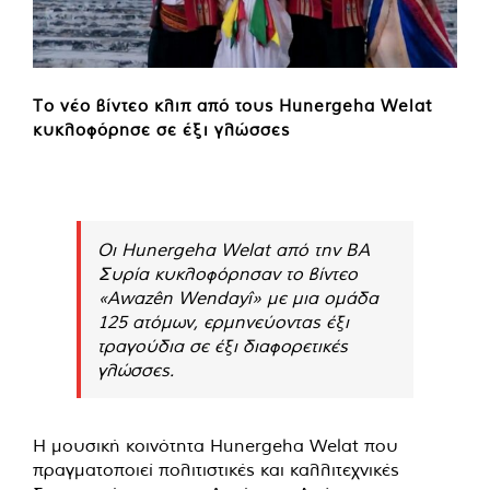
Το νέο βίντεο κλιπ από τους Hunergeha Welat
κυκλοφόρησε σε έξι γλώσσες
Οι Hunergeha Welat από την ΒΑ
Συρία κυκλοφόρησαν το βίντεο
«Awazên Wendayî» με μια ομάδα
125 ατόμων, ερμηνεύοντας έξι
τραγούδια σε έξι διαφορετικές
γλώσσες.
Η μουσική κοινότητα Hunergeha Welat που
πραγματοποιεί πολιτιστικές και καλλιτεχνικές