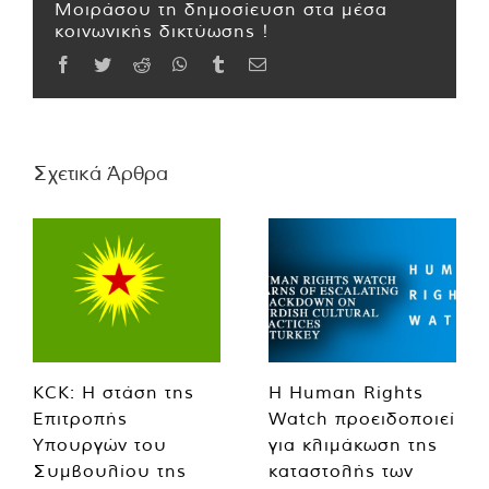
Μοιράσου τη δημοσίευση στα μέσα
κοινωνικής δικτύωσης !
Facebook
Twitter
Reddit
WhatsApp
Tumblr
Email
Σχετικά Άρθρα
KCK: Η στάση της
Η Human Rights
Επιτροπής
Watch προειδοποιεί
Υπουργών του
για κλιμάκωση της
Συμβουλίου της
καταστολής των