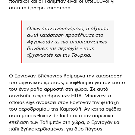
πολιτικοί και οι Ταλιμπάν είναι οι υπεύθυνοι γι’
αυτή τη ζοφερή κατάσταση.
Όπως ήταν αναμενόμενο, η όζουσα
αυτή κατάσταση προσέλκυσε στο
Αφγανιστάν τις πιο οπορτουνιστικές
δυνάμεις της περιοχής - τους
τζιχαντιστές και την Τουρκία.
Ο Ερντογάν, βλέποντας λαίμαργα την καταστροφή
του αφγανικού κράτους, εποφθαλμιά για τον εαυτό
του έναν ρόλο αρμοστή στη χώρα. Σε αυτό
συνέβαλε ο πρόεδρος των ΗΠΑ, Μπάιντεν, ο
οποίος είχε αναθέσει στον Ερντογάν την φύλαξη
του αεροδρομίου της Καμπούλ. Αν και τα σχέδια
αυτά ματαιώθηκαν de facto από την σαρωτική
επέλαση των Ταλιμπάν στη χώρα, ο Ερντογάν και
πάλι βγήκε κερδισμένος, για δύο λόγους.