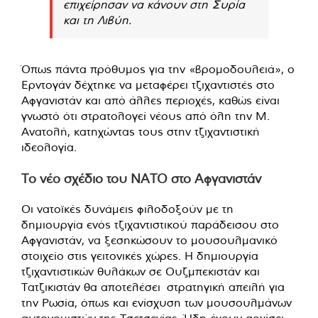
επιχείρησαν να κάνουν στη Συρία
και τη Λιβύη.
Όπως πάντα πρόθυμος για την «βρομοδουλειά», ο
Ερντογάν δέχτηκε να μεταφέρει τζιχαντιστές στο
Αφγανιστάν και από άλλες περιοχές, καθώς είναι
γνωστό ότι στρατολογεί νέους από όλη την Μ.
Ανατολή, κατηχώντας τους στην τζιχαντιστική
ιδεολογία.
Το νέο σχέδιο του ΝΑΤΟ στο Αφγανιστάν
Οι νατοϊκές δυνάμεις φιλοδοξούν με τη
δημιουργία ενός τζιχαντιστικού παράδεισου στο
Αφγανιστάν, να ξεσηκώσουν το μουσουλμανικό
στοιχείο στις γειτονικές χώρες. Η δημιουργία
τζιχαντιστικών θυλάκων σε Ουζμπεκιστάν και
Τατζικιστάν θα αποτελέσει στρατηγική απειλή για
την Ρωσία, όπως και ενίσχυση των μουσουλμάνων
αυτονομιστών της Τσετσενίας. Ήδη έχουν αρχίσει