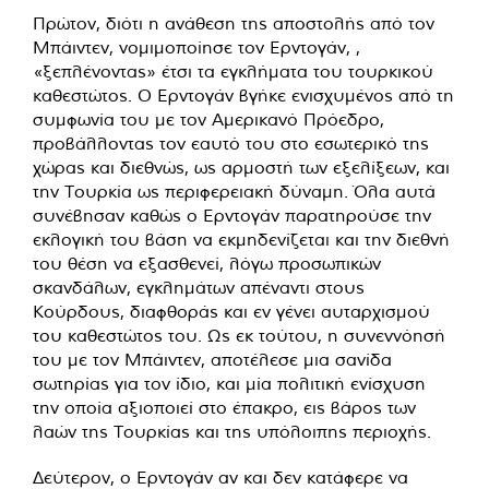
Πρώτον, διότι η ανάθεση της αποστολής από τον
Μπάιντεν, νομιμοποίησε τον Ερντογάν, ,
«ξεπλένοντας» έτσι τα εγκλήματα του τουρκικού
καθεστώτος. Ο Ερντογάν βγήκε ενισχυμένος από τη
συμφωνία του με τον Αμερικανό Πρόεδρο,
προβάλλοντας τον εαυτό του στο εσωτερικό της
χώρας και διεθνώς, ως αρμοστή των εξελίξεων, και
την Τουρκία ως περιφερειακή δύναμη. Όλα αυτά
συνέβησαν καθώς ο Ερντογάν παρατηρούσε την
εκλογική του βάση να εκμηδενίζεται και την διεθνή
του θέση να εξασθενεί, λόγω προσωπικών
σκανδάλων, εγκλημάτων απέναντι στους
Κούρδους, διαφθοράς και εν γένει αυταρχισμού
του καθεστώτος του. Ως εκ τούτου, η συνεννόησή
του με τον Μπάιντεν, αποτέλεσε μια σανίδα
σωτηρίας για τον ίδιο, και μία πολιτική ενίσχυση
την οποία αξιοποιεί στο έπακρο, εις βάρος των
λαών της Τουρκίας και της υπόλοιπης περιοχής.
Δεύτερον, ο Ερντογάν αν και δεν κατάφερε να