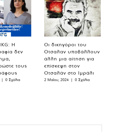
MKG: Η
Οι δικηγόροι του
ραφία δεν
Οτσαλαν υποβάλλουν
λημα,
άλλη μια αίτηση για
ρώστε τους
επίσκεψη στον
ράφους
Οτσαλάν στο Ιμράλι
|
0 Σχόλια
2 Μαΐου, 2024
|
0 Σχόλια