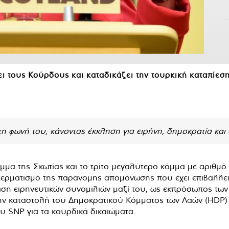
ι τους Κούρδους και καταδικάζει την τουρκική καταπίεσ
η φωνή του, κάνοντας έκκληση για ειρήνη, δημοκρατία και
όμμα της Σκωτίας και το τρίτο μεγαλύτερο κόμμα με αριθ
τερματισμό της παράνομης απομόνωσης που έχει επιβάλλε
αση ειρηνευτικών συνομιλιών μαζί του, ως εκπρόσωπος τω
ην καταστολή του Δημοκρατικού Κόμματος των Λαών (HDP) 
υ SNP για τα κουρδικά δικαιώματα.