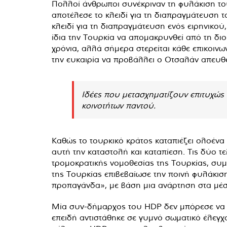
Πολλοί άνθρωποι συνέκριναν τη φυλάκιση τ
αποτέλεσε το κλειδί για τη διαπραγμάτευση το
κλειδί για τη διαπραγμάτευση ενός ειρηνικού
ίδια την Τουρκία να απομακρυνθεί από τη δι
χρόνια, αλλά σήμερα στερείται κάθε επικοινων
την ευκαιρία να προβάλλει ο Οτσαλάν απευθεί
Ιδέες που μετασχηματίζουν επιτυχώ
κοινοτήτων παντού.
Καθώς το τουρκικό κράτος καταπιέζει ολοένα 
αυτή την καταστολή και καταπίεση. Τις δύο 
τρομοκρατικής νομοθεσίας της Τουρκίας, συ
της Τουρκίας επιβεβαίωσε την ποινή φυλάκισ
προπαγάνδα», με βάση μια ανάρτηση στα μέσ
Μία συν-δήμαρχος του HDP δεν μπόρεσε να 
επειδή αντιστάθηκε σε γυμνό σωματικό έλεγ