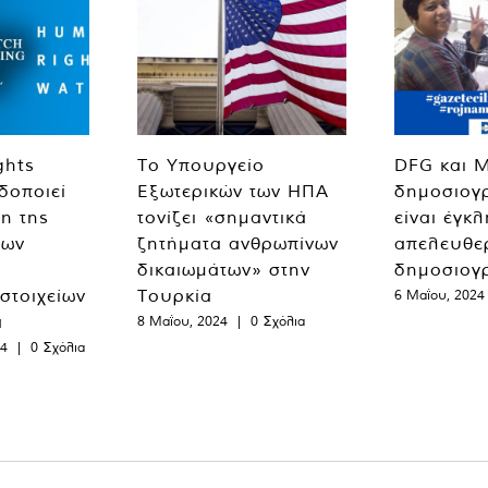
ghts
Το Υπουργείο
DFG και 
δοποιεί
Εξωτερικών των ΗΠΑ
δημοσιογ
η της
τονίζει «σημαντικά
είναι έγκ
των
ζητήματα ανθρωπίνων
απελευθε
δικαιωμάτων» στην
δημοσιογ
 στοιχείων
Τουρκία
6 Μαΐου, 2024
α
8 Μαΐου, 2024
|
0 Σχόλια
24
|
0 Σχόλια