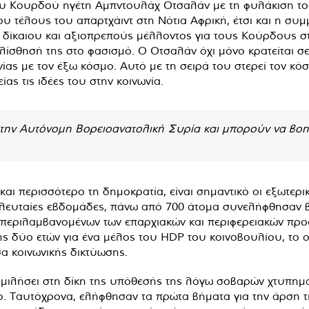
ου Κουρδού ηγέτη Αμπντουλάχ Οτσαλάν με τη φυλάκιση τ
υ τέλους του απαρτχάιντ στη Νότια Αφρική, έτσι και η συμμ
, δίκαιου και αξιοπρεπούς μέλλοντος για τους Κούρδους στ
ολίσθησή της στο φασισμό. Ο Οτσαλάν όχι μόνο κρατείται 
ίας με τον έξω κόσμο. Αυτό με τη σειρά του στερεί τον κόσ
ας τις ιδέες του στην κοινωνία.
ς την Αυτόνομη Βορειοανατολική Συρία και μπορούν να β
και περισσότερο τη δημοκρατία, είναι σημαντικό οι εξωτερ
τελευταίες εβδομάδες, πάνω από 700 άτομα συνελήφθησαν 
μπεριλαμβανομένων των επαρχιακών και περιφερειακών πρ
ης δύο ετών για ένα μέλος του HDP του κοινοβουλίου, το ο
α κοινωνικής δικτύωσης.
μιλήσει στη δίκη της υπόθεσής της λόγω σοβαρών χτυπημ
χο. Ταυτόχρονα, ελήφθησαν τα πρώτα βήματα για την άρση 