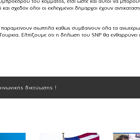
προέδρου του κόμματος, έτσι ώστε και αυτοί να μπορούν ν
ί και σχεδόν όλοι οι εκλεγμένοι δήμαρχοι έχουν αντικατασ
ς παραμείνουν σιωπηλά καθώς συμβαίνουν όλα τα ανωτέρω
 Τουρκία. Ελπίζουμε ότι η δήλωση του SNP θα ενθαρρύνει κ
ινωνικής δικτύωσης !