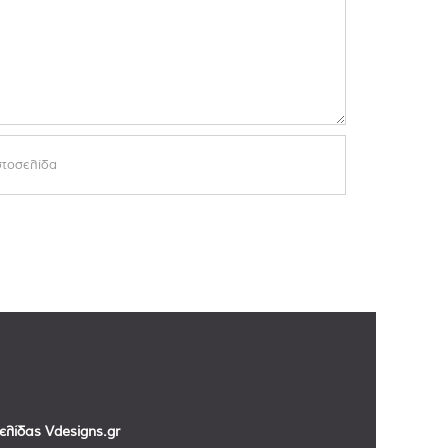
σελίδας
Vdesigns.gr