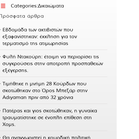
Categories:
Δικαιώματα
Πρόσφατα άρθρα
Εβδομάδα των ακτιβιστών που
εξαφανίστηκαν: έκκληση για τον
τερματισμό της ατιμωρησίας
Φυλή Ντακούρη: έτοιμη να περιορίσει τις
συγκρούσεις στην αποτροπή προσπαθειών
εξέγερσης.
Τιμήθηκε η μνήμη 28 Κούρδων που
σκοτώθηκαν στο Όρος Μπεζάρ στην
Adıyaman πριν από 32 χρόνια
Πατέρας και γιος σκοτώθηκαν, η γυναίκα
τραυματίστηκε σε ένοπλη επίθεση στη
Χομς.
Θα αναγνωριστεί η κουρδική πολιτική