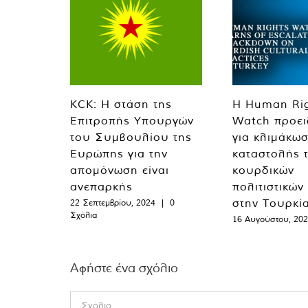
KCK: Η στάση της
Η Human Ri
Επιτροπής Υπουργών
Watch προει
του Συμβουλίου της
για κλιμάκωσ
Ευρώπης για την
καταστολής 
απομόνωση είναι
κουρδικών
ανεπαρκής
πολιτιστικών
στην Τουρκί
22 Σεπτεμβρίου, 2024
|
0
Σχόλια
16 Αυγούστου, 20
Αφήστε ένα σχόλιο
Comment