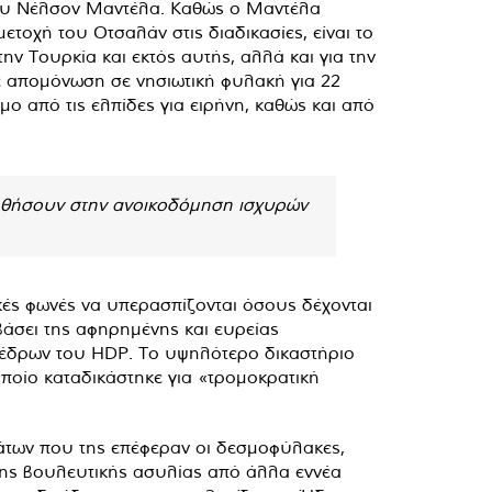
ου Νέλσον Μαντέλα. Καθώς ο Μαντέλα
ετοχή του Οτσαλάν στις διαδικασίες, είναι το
ην Τουρκία και εκτός αυτής, αλλά και για την
σε απομόνωση σε νησιωτική φυλακή για 22
μο από τις ελπίδες για ειρήνη, καθώς και από
οηθήσουν στην ανοικοδόμηση ισχυρών
ικές φωνές να υπερασπίζονται όσους δέχονται
βάσει της αφηρημένης και ευρείας
οέδρων του HDP. Το υψηλότερο δικαστήριο
ποίο καταδικάστηκε για «τρομοκρατική
άτων που της επέφεραν οι δεσμοφύλακες,
της βουλευτικής ασυλίας από άλλα εννέα